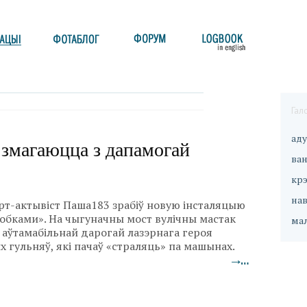
Гал
ад
 змагаюцца з дапамогай
ван
кр
на
рт-актывіст Паша183 зрабіў новую інсталяцыю
робками». На чыгуначны мост вулічны мастак
ма
 аўтамабільнай дарогай лазэрнага героя
х гульняў, які пачаў «страляць» па машынах.
→…