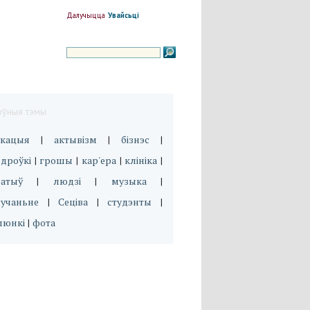
Далучыцца
Увайсьці
оўныя тэмы
укацыя
актывізм
бізнэс
|
|
|
дроўкі
грошы
кар'ера
клініка
|
|
|
|
эатыў
людзі
музыка
|
|
|
вучаньне
Сеціва
студэнты
|
|
|
люнкі
фота
|