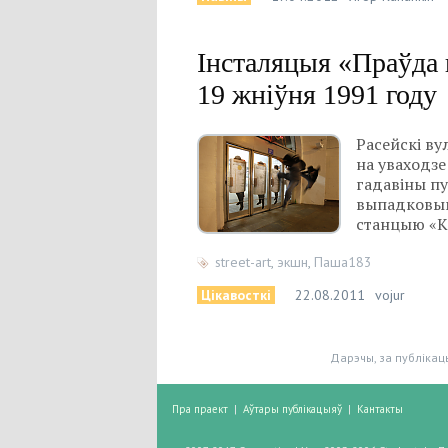
Інсталяцыя «Праўда 
19 жніўня 1991 году
Расейскі ву
на уваходзе
гадавіны пу
выпадковым
станцыю «К
street-art
,
экшн
,
Паша183
Цікавосткі
22.08.2011
vojur
Дарэчы, за публікац
Пра праект
|
Аўтары публікацыяў
|
Кантакты