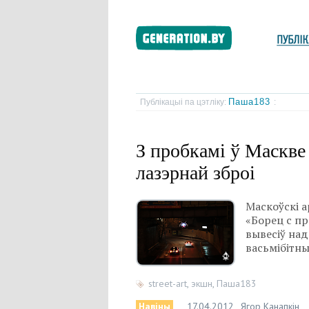
Паша183
Публікацыі па цэтліку:
:
З пробкамі ў Маскве
лазэрнай зброі
Маскоўскі а
«Борец с п
вывесіў над
васьмібітны
street-art
,
экшн
,
Паша183
Навіны
17.04.2012
Ягор Канапкін