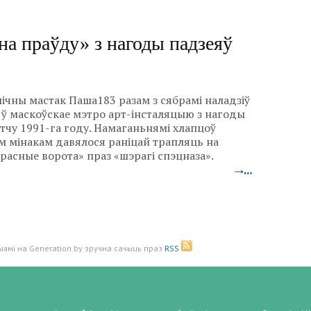
на праўду» з нагоды падзеяў
лічны мастак Паша183 разам з сябрамі наладзіў
 ў маскоўскае мэтро арт-інсталяцыю з нагоды
тчу 1991-га году. Намаганьнямі хлапцоў
 мінакам давялося раніцай трапляць на
расные ворота» праз «шэрагі спэцназа».
→…
ыямі на Generation.by зручна сачыць праз
RSS