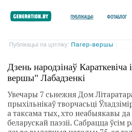
Пагер-вершы
Публікацыі па цэтліку:
:
Дзень народзінаў Караткевіча і
вершы" Лабадзенкі
Увечары 7 сьнежня Дом Літаратар
прыхільнікаў творчасьці Ўладзімір
а таксама тых, хто неабыякавы да
беларускай паэзіі. Сабрацца ўсім 