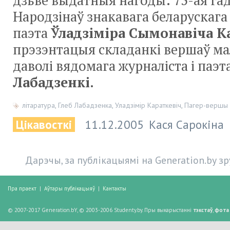
дзьве выдатныя нагоды: 75-ая гад
Народзінаў знакавага беларускага
паэта
Ўладзіміра Сымонавіча К
прэзэнтацыя складанкі вершаў ма
даволі вядомага журналіста і паэт
Лабадзенкі
.
літаратура
,
Глеб Лабадзенка
,
Уладзімір Караткевіч
,
Пагер-вершы
Цікавосткі
11.12.2005
Кася Сарокіна
Дарэчы, за публікацыямі на Generation.by з
Пра праект
|
Аўтары публікацыяў
|
Кантакты
© 2007-2017 Generation.bY, © 2003-2006 Studenty.by. Пры выкарыстанні
тэкстаў
,
фота