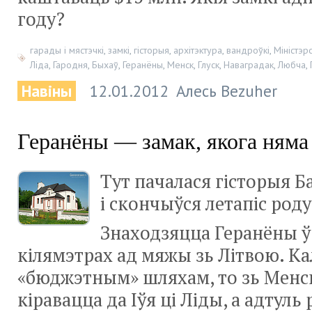
году?
гарады і мястэчкі
,
замкі
,
гісторыя
,
архітэктура
,
вандроўкі
,
Міністэр
Ліда
,
Гародня
,
Быхаў
,
Геранёны
,
Менск
,
Глуск
,
Наваградак
,
Любча
,
Навіны
12.01.2012
Алесь Bezuher
Геранёны — замак, якога няма
Тут пачалася гісторыя Б
і скончыўся летапіс род
Знаходзяцца Геранёны ў 
кілямэтрах ад мяжы зь Літвою. Ка
«бюджэтным» шляхам, то зь Менс
кіравацца да Іўя ці Ліды, а адтул