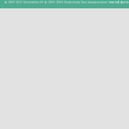
© 2007-2017 Generation.bY, © 2003-2006 Studenty.by. Пры выкарыстанні
тэкстаў
,
фота