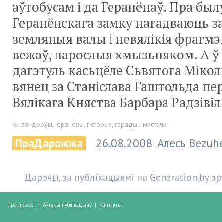
аўтобусам і да Геранёнаў. Пра был
Геранёнскага замку нагадваюць за
земляныя валы і невялікія фрагм
вежаў, парослыя хмызьняком. А ў
дагэтуль касьцёле Сьвятога Міко
вянец за Станіслава Гаштольда п
Вялікага Княства Барбара Радзівіл
вандроўкі
,
Геранёны
,
гісторыя
,
гарады і мястэчкі
ПраДарожжа
26.08.2008
Алесь Bezuh
Дарэчы, за публікацыямі на Generation.by з
Пра праект
|
Аўтары публікацыяў
|
Кантакты