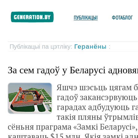
Геранёны
Публікацыі па цэтліку:
:
За сем гадоў у Беларусі аднов
Яшчэ шэсьць цягам 
гадоў закансэрвуюць,
гарадах адбудуюць г
такія пляны ўтрымлі
сёньня праграма «Замкі Беларусі»,
каштаваць $15 млн. Якія замкі ад