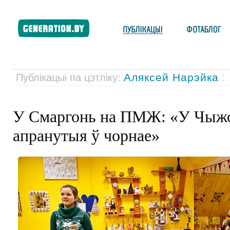
Аляксей Нарэйка
Публікацыі па цэтліку:
:
У Смаргонь на ПМЖ: «У Чыжо
апранутыя ў чорнае»