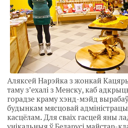
Аляксей Нарэйка з жонкай Кацяр
таму з’ехалі з Менску, каб адкрыц
горадзе краму хэнд-мэйд вырабаў
будынкам мясцовай адміністрацыі 
касцёлам. Для сваіх гасцей яны л
унікальныя ў Беларусі майстар-кл