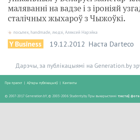
маляванні на вадзе і з іроніяй уз
сталічных жыхароў з Чыжоўкі.
посьпех
,
handmade
,
людзі
,
Аляксей Нарэйка
Y Business
19.12.2012
Наста Darteco
Дарэчы, за публікацыямі на Generation.by з
Пра праект
|
Аўтары публікацыяў
|
Кантакты
© 2007-2017 Generation.bY, © 2003-2006 Studenty.by. Пры выкарыстанні
тэкстаў
,
фота