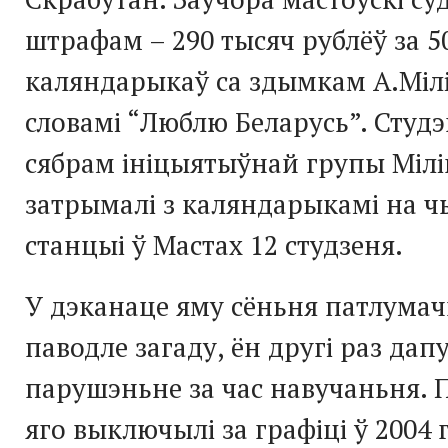
штрафам – 290 тысяч рублёў за 5
каляндарыкаў са здымкам А.Мілі
словамі “Люблю Беларусь”. Студэ
сябрам ініцыятыўнай групы Мілін
затрымалі з каляндарыкамі на 
станцыі ў Мастах 12 студзеня.
У дэканаце яму сёньня патлумач
паводле загаду, ён другі раз дап
парушэньне за час навучаньня.
яго выключылі за графіці ў 2004 