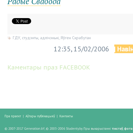
Радыё Свабода
ГДУ
,
студэнты
,
адлічэньні
,
Яўген Скрабутан
12:35, 15/02/2006
| Наві
Каментары праз FACEBOOK
Пра праект
|
Аўтары публікацыяў
|
Кантакты
© 2007-2017 Generation.bY, © 2003-2006 Studenty.by. Пры выкарыстанні
тэкстаў
,
фота