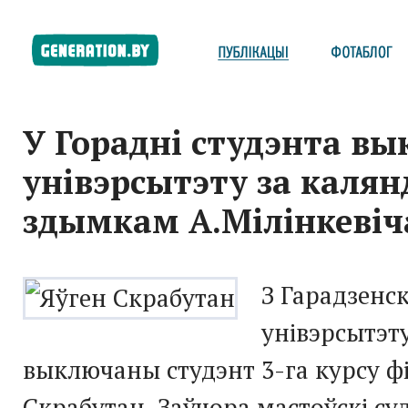
У Горадні студэнта вы
унівэрсытэту за калян
здымкам А.Мілінкевіч
З Гарадзенс
унівэрсытэт
выключаны студэнт 3-га курсу фі
Скрабутан. Заўчора мастоўскі су