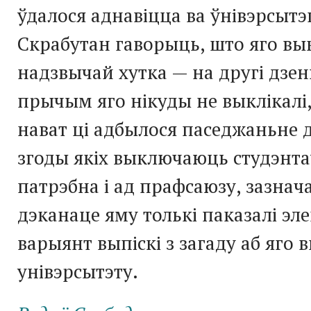
ўдалося аднавіцца ва ўнівэрсытэ
Скрабутан гаворыць, што яго в
надзвычай хутка — на другі дзен
прычым яго нікуды не выклікалі
нават ці адбылося паседжаньне д
згоды якіх выключаюць студэнта
патрэбна і ад прафсаюзу, зазнача
дэканаце яму толькі паказалі э
варыянт выпіскі з загаду аб яго 
унівэрсытэту.