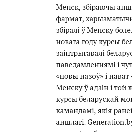
Менск, збіраючы анш
фармат, харызматычн
збіралі ў Менску бол
новага году курсы б
заінтрыгавалі белару
паведамленнямі і чут
«новы назоў» і нават 
Менску ў адзін і той 
курсы беларускай мо
камандамі, якія ране
аншлагі. Generation.