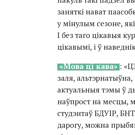
заняткі нават паасоб
у мінулым сезоне, які
І без таго цікавыя ку
цікавымі, і ў наведні
«Мова ці кава»
: «Ц
заля, альтэрнатыўна,
актуальныя тэмы ў ды
наўпрост на месцы, м
студэнтаў БДУІР, БНТ
дарогу, можна прыбя