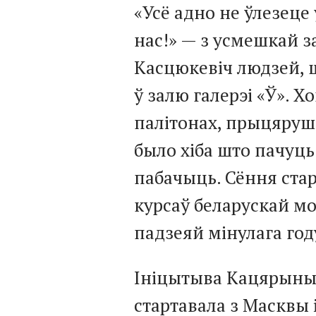
«Усё адно не ўлезеце
нас!» — з усмешкай з
Касцюкевіч людзей, 
ў залю галерэі «Ў». Х
палітонах, прыцяру
было хіба што пачуць
пабачыць. Сёння ста
курсаў беларускай мо
падзеяй мінулага год
Ініцытыва Кацярыны 
стартавала з Масквы 