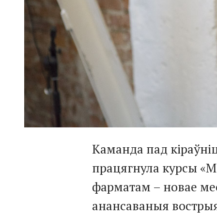
Каманда пад кіраўн
працягнула курсы «Мо
фарматам – новае ме
анансаваныя вострыя