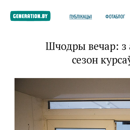
Шчодры вечар: з
сезон курса