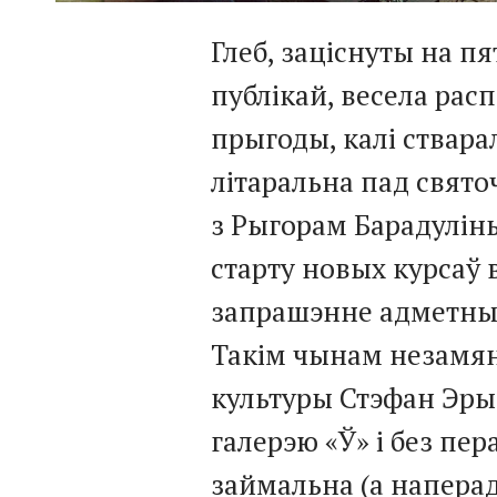
Глеб, заціснуты на п
публікай, весела рас
прыгоды, калі ствара
літаральна пад свято
з Рыгорам Барадуліны
старту новых курсаў 
запрашэнне адметных 
Такім чынам незамя
культуры Стэфан Эры
галерэю «Ў» і без пе
займальна (а наперад