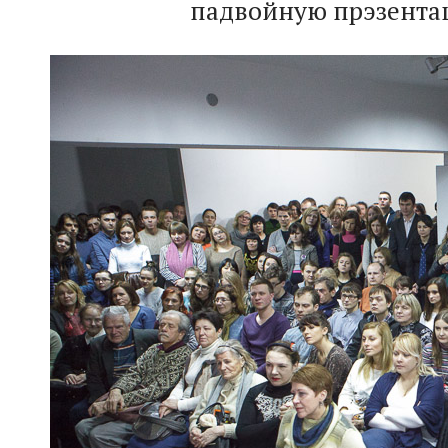
падвойную прэзентацы