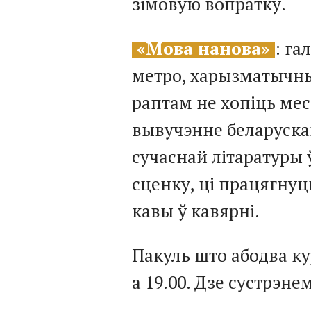
зімовую вопратку.
«Мова нанова»
: га
метро, харызматычны
раптам не хопіць ме
вывучэнне беларуск
сучаснай літаратуры 
сценку, ці працягнуц
кавы ў кавярні.
Пакуль што абодва к
а 19.00. Дзе сустрэне