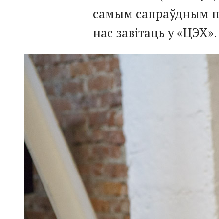
самым сапраўдным пе
нас завітаць у «ЦЭХ».