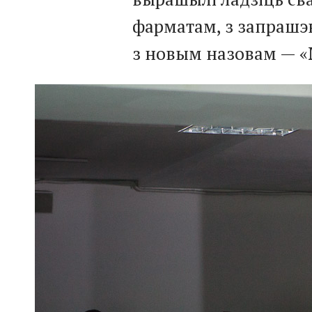
фарматам, з запрашэ
з новым назовам — «