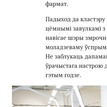
фармат.
Падыход да кластэру
цёмнымі завулкамі з а
навісае шэры змрочны
моладзеваму ўспрыма
Не заблукаць дапамаг
ўрачыстага настрою 
гэтым годзе.