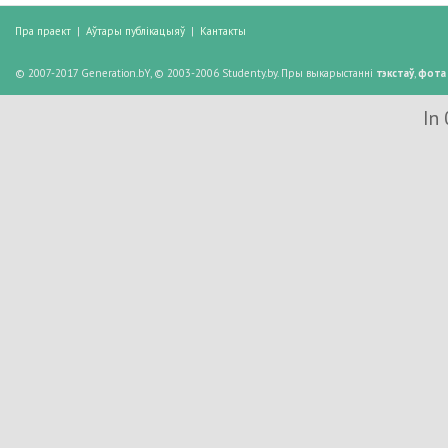
Пра праект
|
Аўтары публікацыяў
|
Кантакты
© 2007-2017 Generation.bY, © 2003-2006 Studenty.by. Пры выкарыстанні
тэкстаў
,
фота
In