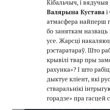
Кібальчыч, і вядучыя
Валярына Кустава
і
атмасфера найперш гэ
бо заняткам назваць 
усе. Жарсці накаляюц
рэстаратараў. Што ра
крывілі твар пры замо
рахунка»? І што рабіц
дыктуе кліент, які 
стваральнікі інтрыгу
горадзе» пра гасцей 