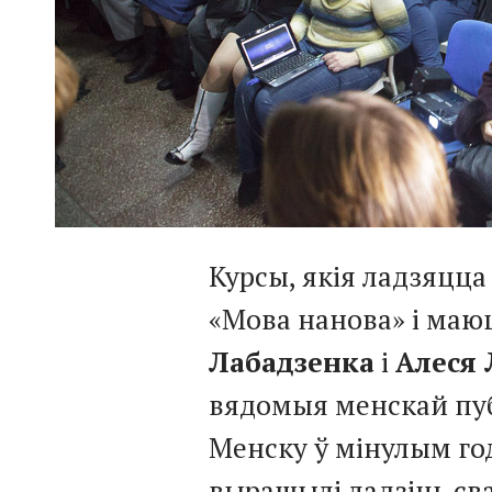
Курсы, якія ладзяцца 
«Мова нанова» і маю
Лабадзенка
і
Алеся 
вядомыя менскай публ
Менску ў мінулым го
вырашылі ладзіць св