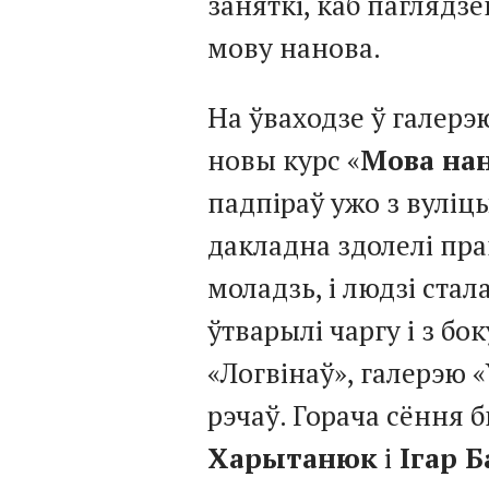
заняткі, каб паглядзе
мову нанова.
На ўваходзе ў галерэю
новы курс «
Мова на
падпіраў ужо з вуліцы
дакладна здолелі пра
моладзь, і людзі стал
ўтварылі чаргу і з бо
«Логвінаў», галерэю 
рэчаў. Горача сёння б
Харытанюк
і
Ігар Б