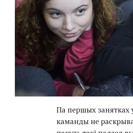
Па першых занятках 
каманды не раскрыва
пакуль такі падзел в