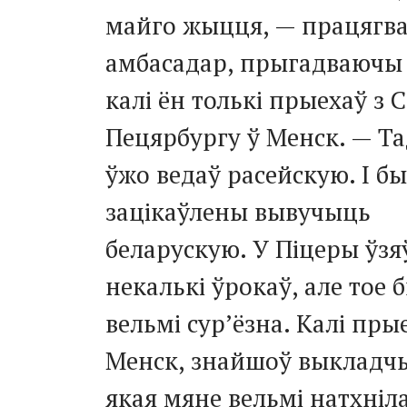
майго жыцця, — працягв
амбасадар, прыгадваючы 
калі ён толькі прыехаў з 
Пецярбургу ў Менск. — Та
ўжо ведаў расейскую. І б
зацікаўлены вывучыць
беларускую. У Піцеры ўзя
некалькі ўрокаў, але тое 
вельмі сур’ёзна. Калі пры
Менск, знайшоў выкладч
якая мяне вельмі натхніл