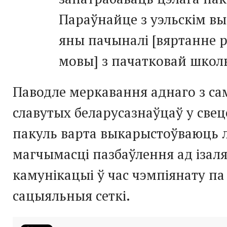
Параўнайце з уэльскім в
яны пачыналі [вяртанне 
мовы] з пачатковай школ
Паводле меркавання аднаго з с
славутых беларусазнаўцаў у свеце
пакуль варта выкарыстоўваюць
магчымасці пазбаўлення ад ізаля
камунікацыі ў час чэмпіянату па 
сацыяльныя сеткі.