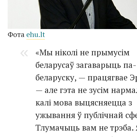
Фота
ehu.lt
«Мы ніколі не прымусім
беларусаў загаварыць па-
беларуску, — працягвае Э
— але гэта не зусім нарма
калі мова выцясняецца з
ужывання ў публічнай сф
Тлумачыць вам не трэба. 