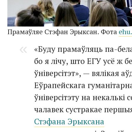
Прамаўляе Стэфан Эрыксан. Фота
ehu.
«Буду прамаўляць па-бел
бо я лічу, што ЕГУ усё ж б
ўніверсітэт», — вялікая а
Еўрапейскага гуманітарн
ўніверсітэту на некалькі 
чалавек сустракае першы
Стэфана Эрыксана