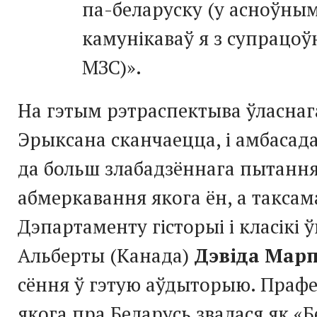
па-беларуску (у асноўны
камунікаваў я з супрацоў
МЗС)».
На гэтым рэтраспектыва ўласнаг
Эрыксана сканчаецца, і амбасад
да больш злабадзённага пытання
абмеркавання якога ён, а такса
Дэпартаменту гісторыі і класікі ў
Альберты (Канада)
Дэвіда Мар
сёння ў гэтую аўдыторыю. Прафес
якога пра Беларусь звалася як «Б