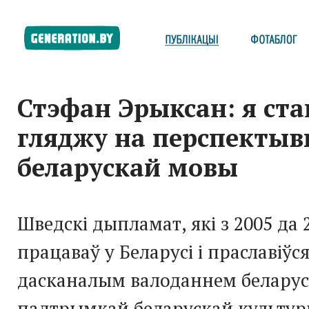
Стэфан Эрыксан: я ст
гляджу на перспекты
беларускай мовы
Шведскі дыпламат, які з 2005 да 
працаваў у Беларусі і праславіўс
дасканалым валоданнем беларуск
падтрымкай беларускай культур