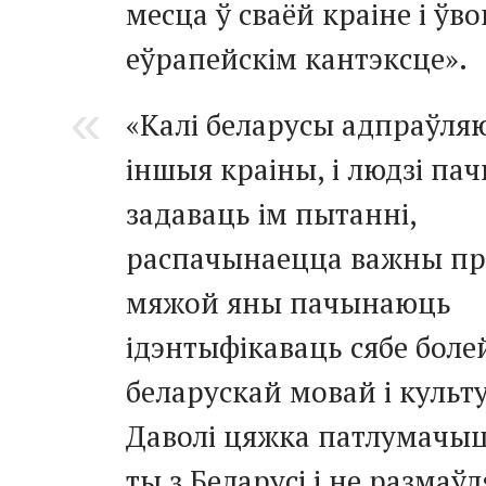
месца ў сваёй краіне і ўво
еўрапейскім кантэксце».
«Калі беларусы адпраўля
іншыя краіны, і людзі п
задаваць ім пытанні,
распачынаецца важны пра
мяжой яны пачынаюць
ідэнтыфікаваць сябе боле
беларускай мовай і культ
Даволі цяжка патлумачыц
ты з Беларусі і не размаў