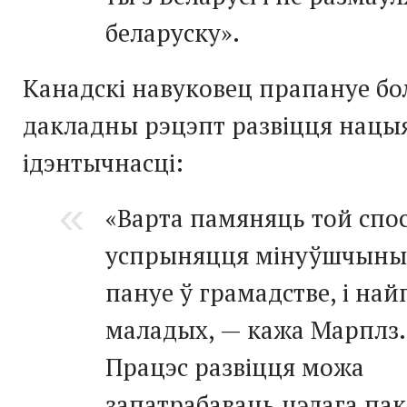
беларуску».
Канадскі навуковец прапануе б
дакладны рэцэпт развіцця нацы
ідэнтычнасці:
«Варта памяняць той спо
успрыняцця мінуўшчыны,
пануе ў грамадстве, і на
маладых, — кажа Марплз.
Працэс развіцця можа
запатрабаваць цэлага пак