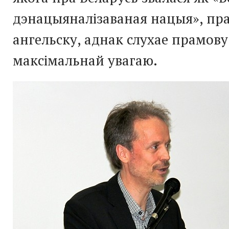
дэнацыяналізаваная нацыя», пр
ангельску, аднак слухае прамову
максімальнай увагаю.