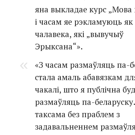
яна выкладае курс „Мова ц
і часам яе рэкламуюць як
чалавека, які „вывучыў
Эрыксана“».
«З часам размаўляць па-б
стала амаль абавязкам дл
чакалі, што я публічна бу
размаўляць па-беларуску.
таксама без праблем з
задавальненнем размаўля