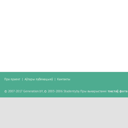
Пра праект
|
Аўтары публікацыяў
|
Кантакты
© 2007-2017 Generation.bY, © 2003-2006 Studenty.by. Пры выкарыстанні
тэкстаў
,
фота