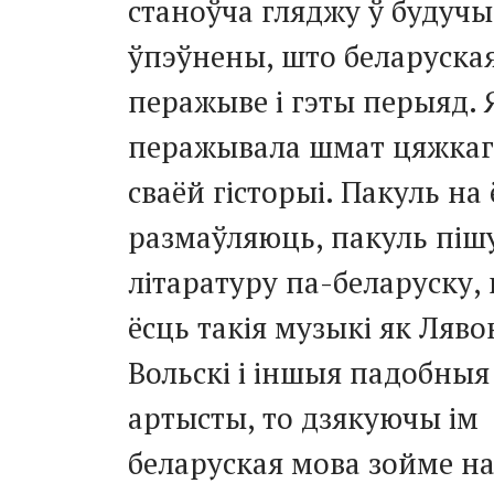
станоўча гляджу ў будучы
ўпэўнены, што беларуска
перажыве і гэты перыяд. 
перажывала шмат цяжкаг
сваёй гісторыі. Пакуль на
размаўляюць, пакуль піш
літаратуру па-беларуску,
ёсць такія музыкі як Ляво
Вольскі і іншыя падобныя
артысты, то дзякуючы ім
беларуская мова зойме н