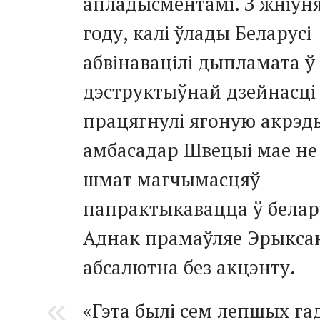
апладысментамі. З жніўня
году, калі ўлады Беларусі
абвінавацілі дыпламата ў
дэструктыўнай дзейнасці 
працягнулі ягоную акрэ
амбасадар Швецыі мае не
шмат магчымасцяў
папрактыкавацца ў белар
Аднак прамаўляе Эрыкса
абсалютна без акцэнту.
«Гэта былі сем лепшых га