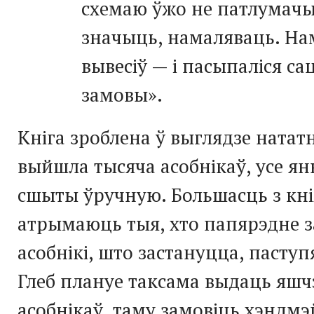
схемаю ўжо не патлумачы
значыць, намаляваць. На
вывесіў — і пасыпаліся с
замовы».
Кніга зроблена ў выглядзе нататн
выйшла тысяча асобнікаў, усе ян
сшыты ўручную. Большасць з кн
атрымаюць тыя, хто папярэдне з
асобнікі, што застануцца, паступ
Глеб плануе таксама выдаць яшч
асобнікаў, таму замовіць хэндмэ