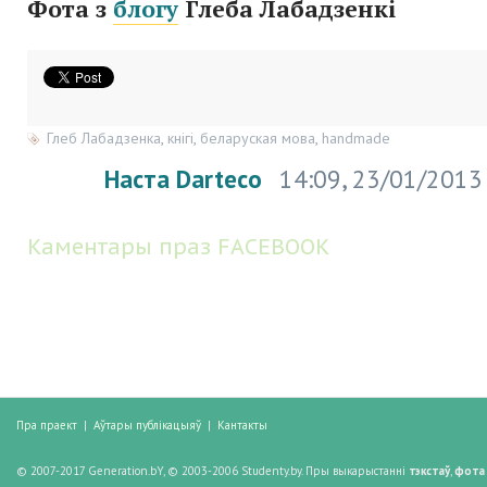
Фота з
блогу
Глеба Лабадзенкі
Глеб Лабадзенка
,
кнігі
,
беларуская мова
,
handmade
Наста Darteco
14:09, 23/01/2013
Каментары праз FACEBOOK
Пра праект
|
Аўтары публікацыяў
|
Кантакты
© 2007-2017 Generation.bY, © 2003-2006 Studenty.by. Пры выкарыстанні
тэкстаў
,
фота