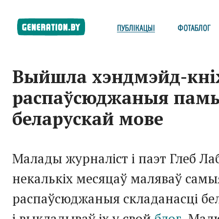
Выйшла хэндмэйд-кні
распаўсюджаныя памы
беларускай мове
Малады журналіст і паэт Глеб Ла
некалькіх месяцаў маляваў самы
распаўсюджаныя складанасці бе
і выкладываў іх у свой
блог
. Мал