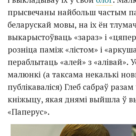
прысвечаны найбольш частым 
беларускай мовы, на іх ён тлумач
выкарыстоўваць «зараз» і «цяпер
розніца паміж «лістом» і «аркуш
пераблытаць «алей» з «алівай». У
малюнкі (а таксама некалькі новы
публікаваліся) Глеб сабраў разам
кніжыцу, якая днямі выйшла ў в
«Паперус».