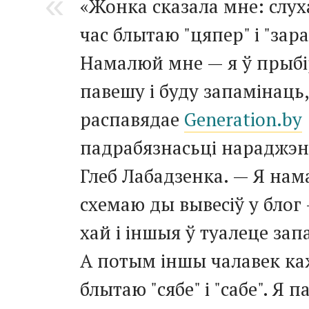
«Жонка сказала мне: слух
час блытаю "цяпер" і "зара
Намалюй мне — я ў прыбі
павешу і буду запамінаць
распавядае
Generation.by
падрабязнасьці нараджэнь
Глеб Лабадзенка. — Я нам
схемаю ды вывесіў у блог
хай і іншыя ў туалеце за
А потым іншы чалавек каж
блытаю "сябе" і "сабе". Я п