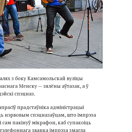
алях з боку Камсамольскай вуліцы
аснага Менску — зялёны аўтазак, а ў
цэйскі спэцназ.
прасіў прадстаўніка адміністрацыі
ь нэрвовым спэцназаўцам, што імпрэза
і сам пакінуў мікрафон, каб супакоіць
 тэлефоннага званка імпрэза змагла