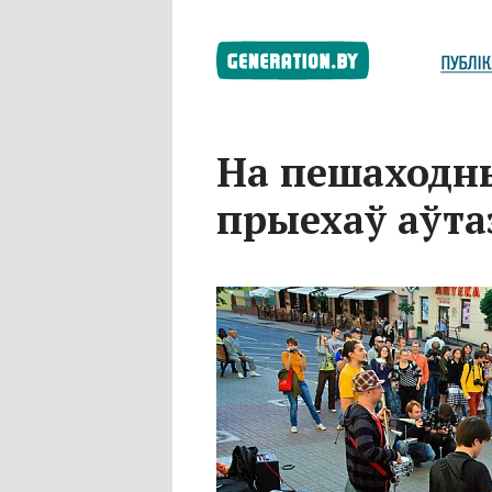
На пешаходны
прыехаў аўта