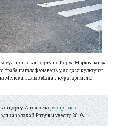
кам вулічнага канцэрту на Карла Маркса можа
е трэба патэлефанаваць у аддзел культуры
а Менска, і дамовіцца з куратарам, які
 канцэрту
. А таксама
рэпартаж з
аля гарадзкой Ратушы ўвесну 2010.