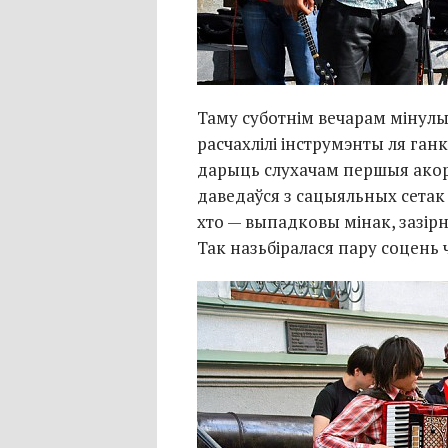
Таму суботнім вечарам мінулы
расчахлілі інструмэнты ля ганк
дарыць слухачам першыя акорд
даведаўся з сацыяльных сетак 
хто — выпадковы мінак, зазірн
Так назьбіралася пару соцень ч