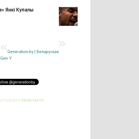
а» Янкі Купалы
Generation.by | Беларускае
Gen Y
ATION.BY ў
VKONTAKTE