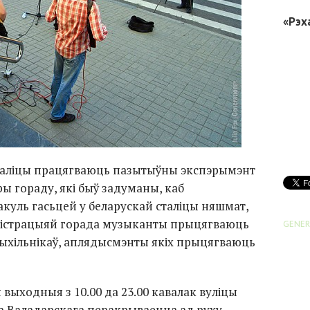
«Рэх
сталіцы працягваюць пазытыўны экспэрымэнт
ы гораду, які быў задуманы, каб
акуль гасьцей у беларускай сталіцы няшмат,
істрацыяй горада музыканты прыцягваюць
GENER
рыхільнікаў, аплядысмэнты якіх прыцягваюць
 выходныя з 10.00 да 23.00 кавалак вуліцы
а Валадарскага перакрываецца ад руху