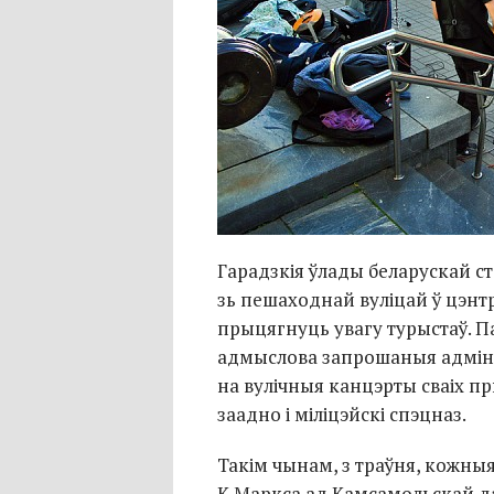
Гарадзкія ўлады беларускай 
зь пешаходнай вуліцай ў цэнтр
прыцягнуць увагу турыстаў. П
адмыслова запрошаныя адмін
на вулічныя канцэрты сваіх п
заадно і міліцэйскі спэцназ.
Такім чынам, з траўня, кожныя
К.Маркса ад Камсамольскай д