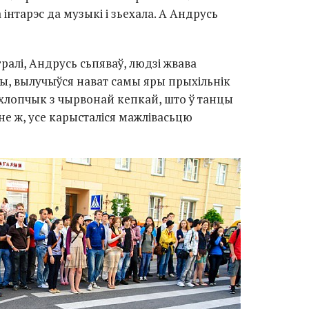
 інтарэс да музыкі і зьехала. А Андрусь
ралі, Андрусь сьпяваў, людзі жвава
ты, вылучыўся нават самы яры прыхільнік
хлопчык з чырвонай кепкай, што ў танцы
не ж, усе карысталіся мажлівасьцю