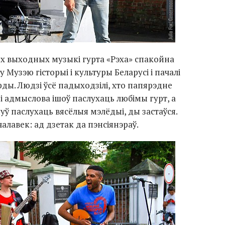
х выходных музыкі гурта «Рэха» спакойна
у Музэю гісторыі і культуры Беларусі і пачалі
ы. Людзі ўсё падыходзілі, хто папярэдне
і адмыслова ішоў паслухаць любімы гурт, а
уў паслухаць вясёлыя мэлёдыі, ды застаўся.
алавек: ад дзетак да пэнсіянэраў.