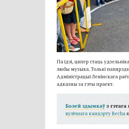
Па ідэі, цяпер стаць удзельні
любы музыка. Толькі папярэдн
Адміністрацыі Ленінскага раён
адказны за гэты праект.
Болей здымкаў
з гэтага
вулічнага канцэрту Recha
к