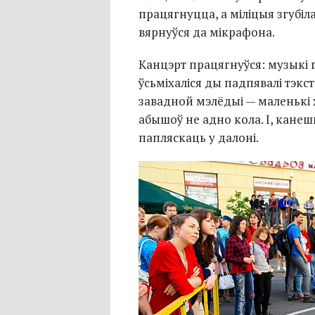
працягнуцца, а міліцыя згубіла
вярнуўся да мікрафона.
Канцэрт працягнуўся: музыкі г
ўсьміхаліся ды падпявалі тэкс
завадной мэлёдыі — маленькі 
абышоў не адно кола. І, канеш
папляскаць у далоні.