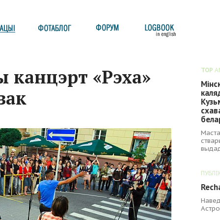
 канцэрт «Рэха»
TOP
A
Мінс
зак
каля
Кузь
схав
бела
Маста
ствар
выдад
ПУБЛІ
Recha
Навед
Астро