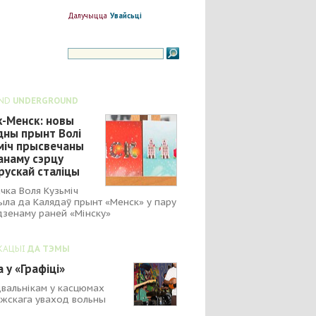
Далучыцца
Увайсьці
ND
UNDERGROUND
к-Менск: новы
дны прынт Волі
міч прысвечаны
анаму сэрцу
рускай сталіцы
чка Воля Кузьміч
ыла да Калядаў прынт «Менск» у пару
зенаму раней «Мінску»
КАЦЫІ
ДА ТЭМЫ
 у «Графіці»
вальнікам у касцюмах
жскага уваход вольны