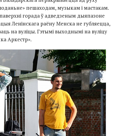
алоданьне» пешаходам, музыкам і мастакам.
 паверхні горада ў адведзеным дыяпазоне
ацыя Ленінскага раёну Менска не губляецца,
аць на вуліцы. Гэтымі выходнымі на вуліцу
нка Аркестр».