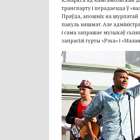
транспарту і перадаецца ў «в
Праўда, апошніх на шурпатай
пакуль няшмат. Але адміністр
і сама запрашае музыкаў сьпяв
запрасілі гурты «Рэха» і «Мала