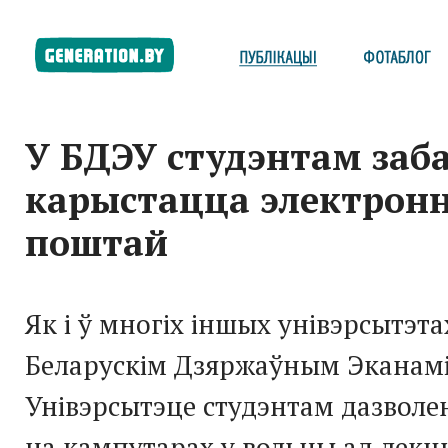
У БДЭУ студэнтам заба
карыстацца электрон
поштай
Як і ў многіх іншых унівэрсытэта
Беларускім Дзяржаўным Эканам
Унівэрсытэце студэнтам дазволе
на кампутарах у вольны ад лекцы