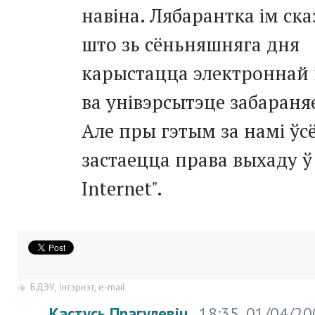
навіна. Лябарантка ім ска
што зь сёньняшняга дня
карыстацца электроннай
ва унівэрсытэце забараня
Але пры гэтым за намі ўсё
застаецца права выхаду ў
Internet".
БДЭУ
,
Інтэрнэт
,
e-mail
Кастусь Прагулевіч
18:35, 01/04/20