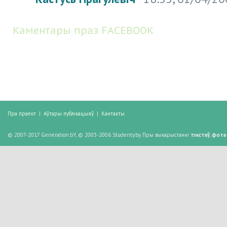
Каментары праз FACEBOOK
Пра праект
|
Аўтары публікацыяў
|
Кантакты
© 2007-2017 Generation.bY, © 2003-2006 Studenty.by. Пры выкарыстанні
тэкстаў
,
фота