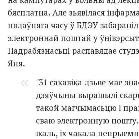
бясплатна. Але зьявілася інфарм
нядаўняга часу ў БДЭУ забарані
электроннай поштай у ўнівэрсыт
Падрабязнасьці распавядае студ
Яня.
"
31 сакавіка дзьве мае зн
дзяўчыны вырашылі скар
такой магчымасьцю і пр
сваю электронную пошту.
жаль, іх чакала непрыем