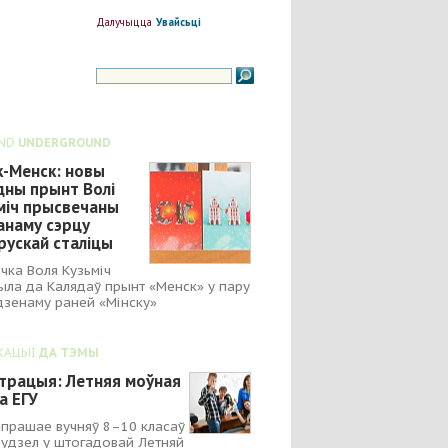
Далучыцца
Увайсьці
ND
UNDERGROUND
к-Менск: новы
дны прынт Волі
міч прысвечаны
анаму сэрцу
рускай сталіцы
чка Воля Кузьміч
ыла да Калядаў прынт «Менск» у пару
зенаму раней «Мінску»
КАЦЫІ
ДА ТЭМЫ
страцыя: Летняя моўная
а ЕГУ
апрашае вучняў 8–10 класаў
 удзел у штогадовай Летняй