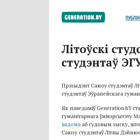
Літоўскі студ
студэнтаў ЭГ
Прэзыдэнт Саюзу студэнтаў Лі
студэнтаў Эўрапейскага гумані
Як паведаміў Generation.bY с
гуманітарнага ўнівэрсытэту М
вядома
аб судовым зыску, што
Саюзу студэнтаў Літвы Дэйнюс