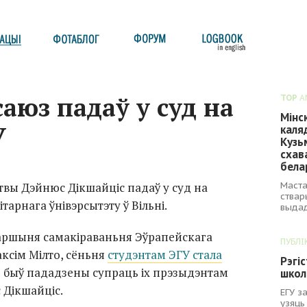
саюз падаў у суд на
TOP
A
Мінс
У
каля
Кузь
схав
бела
Маста
твы Дэйнюс Дікшайціс падаў у суд на
ствар
тарнага ўнівэрсытэту ў Вільні.
выдад
таршыня самакіраваньня Эўрапейскага
ПУБЛІ
аксім Мілто, сёньня
студэнтам ЭГУ стала
Рэгі
 быў пададзены супраць іх прэзыдэнтам
школ
 Дікшайціс.
ЕГУ з
узяць