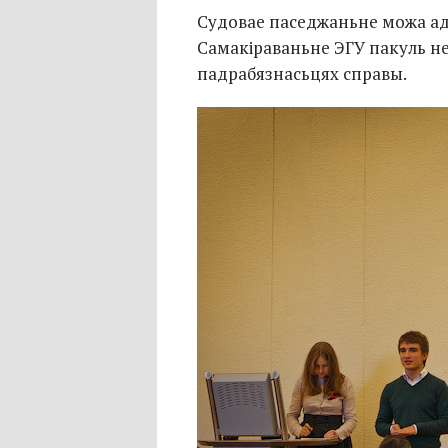
Судовае паседжаньне можа ад
Самакіраваньне ЭГУ пакуль н
падрабязнасьцях справы.