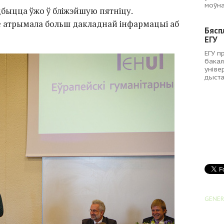
моўна
быцца ўжо ў бліжэйшую пятніцу.
е атрымала больш дакладнай інфармацыі аб
Бясп
ЕГУ
ЕГУ п
бакал
уніве
дыст
GENER