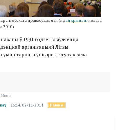
жар літоўскага правасудзьдзя (на
адкрыцьці
новага
а 2010)
снаваны ў 1991 годзе і зьяўляецца
энцкай арганізацыяй Літвы.
гуманітарнага ўнівэрсытэту таксама
 Мілто
каў
16:34, 02/11/2011
| Навіны |