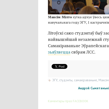
Максім Мілто
хутка адчуе ўвесь ця
навучальнага году ЭГУ, 1 кастрычнік
Літоўскі саюз студэнтаў быў за
найвышэйшай незалежнай студ
Самакіраваньне Эўрапейскага 
зьяўляецца
сябрам ЛСС.
ЭГУ
,
студэнты
,
самакіраваньне
,
Максім
Андрэй Сьмятаньні
Каментары праз FACEBOOK