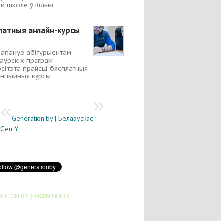
й школе ў Вільні
латныя анлайн-курсы
рапануе абітурыентам
аўрскіх праграм
рсітэта прайсці бясплатныя
анцыйныя курсы
Generation.by | Беларускае
Gen Y
ATION.BY ў
VKONTAKTE