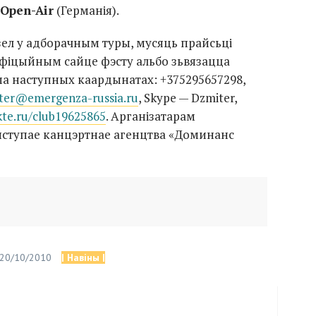
Open-Air
(Германія).
ел у адборачным туры, мусяць прайсьці
афіцыйным сайце фэсту альбо зьвязацца
 па наступных каардынатах: +375295657298,
ter@
emergenza-russia
.ru
, Skype — Dzmiter,
kte.ru/club19625865
. Арганізатарам
выступае канцэртнае агенцтва «Доминанс
 20/10/2010
| Навіны |