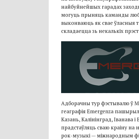
найбуйнейшых гарадах заходня
могуць прыняць каманды любо
выконваюць як свае ўласныя т
складаецца зь некалькіх прэ
Адборачны тур фэстывалю ў М
геаграфія Emergenza пашырыл
Казань, Калінінград, Іванава
прадстаўляць сваю краіну н
рок-музыкі
— міжнародным фін