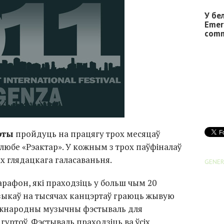
У бе
Emer
comm
рты
пройдуць на працягу трох месяцаў
клюбе «Рэактар». У кожным з трох паўфіналаў
х глядацкага галасаваньня.
GENER
арафон, які праходзіць у больш чым 20
музыкаў на тысячах канцэртаў граюць жывую
іжнародны музычны фэстываль для
гуртоў. Фэстываль праходзіць ва ўсіх