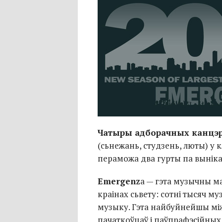
Чатыры адборачных канцэ
(сьнежань, студзень, люты) у 
пераможа два гурты па выніка
Emergenz
a — гэта музычны м
краінах сьвету: сотні тысяч 
музыку. Гэта найбуйнейшы м
пачаткоўцаў і паўпрафэсійных 