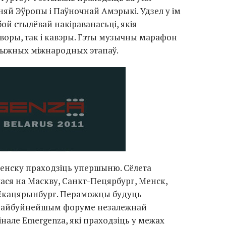
й Эўропы і Паўночнай Амэрыкі. Удзел у ім
й стылёвай накіраванасьці, якія
воры, так і кавэры. Гэты музычны марафон
стыжных міжнародных этапаў.
енску праходзіць упершыню. Сёлета
ася на Маскву,
Санкт-Пецярбург
, Менск,
 і Екацярынбург. Пераможцы будуць
а найбуйнейшым форуме незалежнай
але Emergenza, які праходзіць у межах