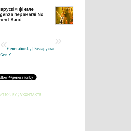
ларускім фінале
genza перамаглі No
ent Band
Generation.by | Беларускае
Gen Y
ATION.BY ў
VKONTAKTE