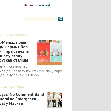
Далучыцца
Увайсьці
ND
UNDERGROUND
к-Менск: новы
дны прынт Волі
міч прысвечаны
анаму сэрцу
рускай сталіцы
чка Воля Кузьміч
ыла да Калядаў прынт «Менск» у пару
зенаму раней «Мінску»
КАЦЫІ
ДА ТЭМЫ
русы No Comment Band
маглі на Emergenza
val у Маскве