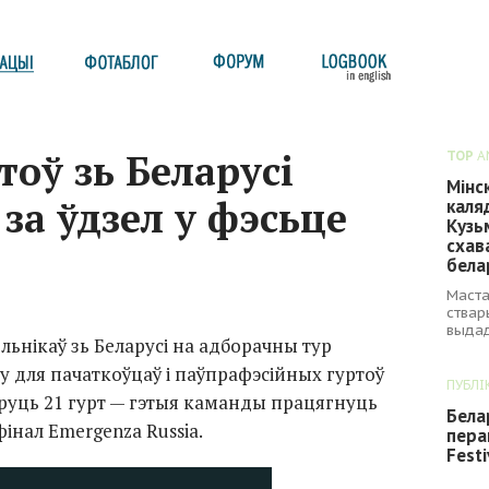
тоў зь Беларусі
TOP
A
Мінс
за ўдзел у фэсьце
каля
Кузь
схав
бела
Маста
ствар
выдад
льнікаў зь Беларусі на адборачны тур
 для пачаткоўцаў і паўпрафэсійных гуртоў
ПУБЛІ
руць 21 гурт — гэтыя каманды працягнуць
Бела
фінал Emergenza Russia.
пера
Festi