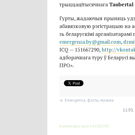
трыццацітысячнага
Taubertal
Гурты, жадаючыя прыняць удз
абавязковую рэгістрацыю на 
зь беларускімі арганізатарамі
emergenza.by@gmail.com
,
dzmi
ICQ — 151667290,
http://vkonta
адборачнага туру ў Беларусі 
ПРО».
Emergenza
,
фэсты
,
музыка
11:30,
Каментары праз FACEBOOK