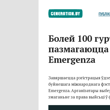
Болей 100 гур
пазмагаюцца 
Emergenza
Завяршаецца рэгістрацыя ўдзе
буйнешага міжнароднага фэсту
Emergenza. Арганізатары выбе
змаганьне за права выйсьці ў 