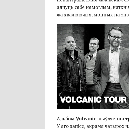
адчуць сябе нямоглым, натхні
жа хвалюючых, моцных па эн
Альбом
Volcanic
зьяўляецца
т
У яго запісе, акрамя чатырох
ч