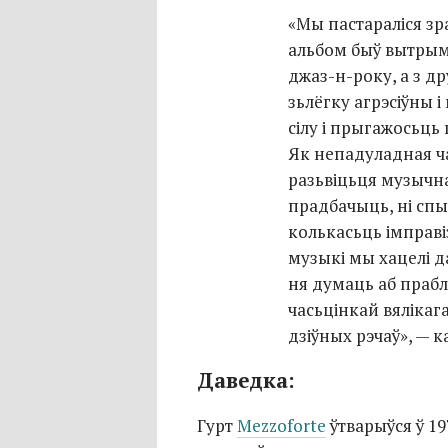
«Мы пастараліся зра
альбом быў вытры
джаз-н-року
, а з 
зьлёгку агрэсіўны 
сілу і прыгажосьць
Як непадуладная ча
разьвіцьця музычн
прадбачыць, ні спы
колькасьць імправ
музыкі мы хацелі д
ня думаць аб прабл
часьцінкай вялікага
дзіўных рэчаў», — 
Даведка:
Гурт
Mezzoforte
ўтварыўся ў 19