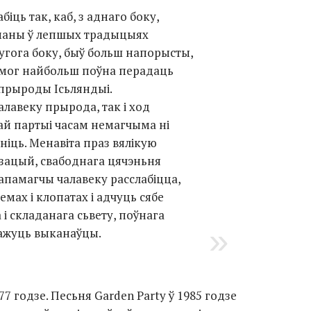
біць так, каб, з аднаго боку,
маны ў лепшых традыцыях
другога боку, быў больш напорысты,
і мог найбольш поўна перадаць
 прыроды Ісьляндыі.
лавеку прырода, так і ход
ай партыі часам немагчыма ні
ніць. Менавіта праз вялікую
ізацый, свабоднага цячэньня
апамагчы чалавеку расслабіцца,
емах і клопатах і адчуць сябе
 і складанага сьвету, поўнага
кажуць выканаўцы.
77 годзе. Песьня Garden Party ў 1985 годзе