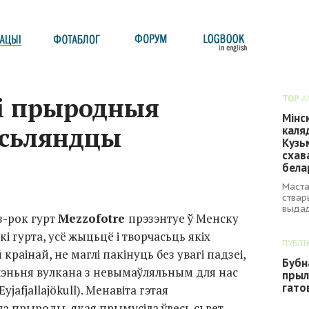
 і прыродныя
TOP
A
Мінс
ісьляндцы
каля
Кузь
схав
бела
Маста
ствар
выдад
з-рок
гурт
Mezzofotre
прэзэнтуе ў Менску
кі гурта, усё жыцьцё і творчасьць якіх
ПУБЛІ
раінай, не маглі пакінуць без увагі падзеі,
Бубн
эньня вулкана з невымаўляльным для нас
прыл
гато
Eyjafjallajökull). Менавіта гэтая
а прыроды, якая прымусіла ўвесь сьвет