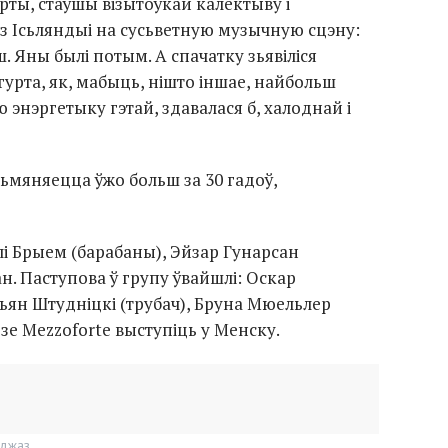
рты, стаўшы візытоўкай калектыву і
з Ісьляндыі на сусьветную музычную сцэну:
інш. Яны былі потым. А спачатку зьявіліся
 гурта, як, мабыць, нішто іншае, найбольш
энэргетыку гэтай, здавалася б, халоднай і
 зьмяняецца ўжо больш за 30 гадоў,
улі Брыем (барабаны), Эйзар Гунарсан
н. Паступова ў групу ўвайшлі: Оскар
цьян Штудніцкі (трубач), Бруна Мюельлер
адзе Mezzoforte выступіць у Менску.
джаз