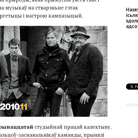
ла музыкаў на стварэньне гэтак
Назв
ісьл
эргетыцы і настрою кампазыцый.
здол
адсо
GENER
рынаццатай
студыйнай працай калектыву.
альцоў-заснавальнікаў
каманды, прынялі