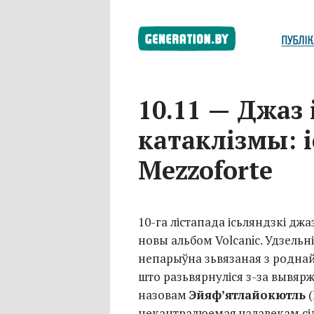
10.11 — Джаз
катаклізмы: 
Mezzoforte
10-га
лістапада ісьляндзкі
джа
новы альбом Volcanic. Удзельні
непарыўна зьвязаная з роднай к
што разьвярнуліся
з-за
вывярж
назовам
Эйяф’ятлайокютль
(
некантралюемая чалавекам сіл