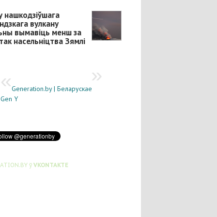
у нашкодзіўшага
яндзкага вулкану
ьны вымавіць менш за
так насельніцтва Зямлі
Generation.by | Беларускае
Gen Y
ATION.BY ў
VKONTAKTE