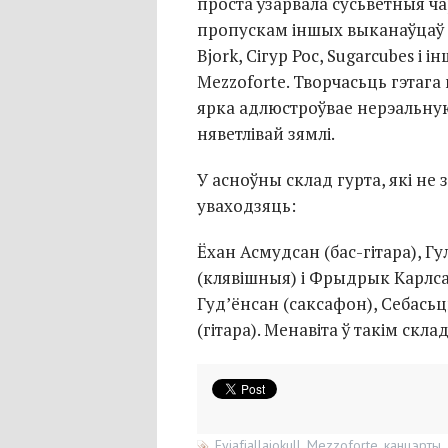
проста ўзарвала сусьветныя ча
пропускам іншых выканаўцаў 
Bjork, Сігур Рос, Sugarcubes і 
Mezzoforte. Творчасьць гэтага
ярка адлюстроўвае нерэальную 
няветлівай зямлі.
У асноўны склад гурта, які не
уваходзяць:
Ёхан Асмудсан (
бас-гітара
), Г
(клявішныя) і Фрыдрык Карлса
Гуд’ёнсан (саксафон), Себась
(гітара). Менавіта ў такім скл
Eyjafjallajokull
,
Mezzoforte
,
канцэрты
,