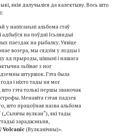
ыкі, якія далучыліся да калектыву. Вось што
і:
 у напісаньні альбома стаў
і адбыўся на поўдні Ісьляндыі
ых паездак на рыбалку. Уявіце
рнае возера, мы сядзім у лодцы і
ду ад прыроды, цішыні і нашага
фактычна зьбівае з ног
дземны штуршок. Гэта была
года і ніхто тады ня мог
 што гэта толькі першы званочак
строфы. Менавіта гэтая падзея
го, што працоўная назва альбома
“ („Сьпячы вулкан“), які тады
 стадыі зараджэньня,
ў
Volcanic
(Вулканічны)».