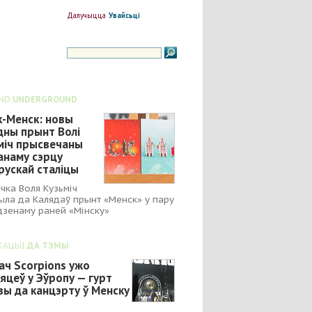
Далучыцца
Увайсьці
ND
UNDERGROUND
к-Менск: новы
дны прынт Волі
міч прысвечаны
анаму сэрцу
рускай сталіцы
чка Воля Кузьміч
ыла да Калядаў прынт «Менск» у пару
зенаму раней «Мінску»
КАЦЫІ
ДА ТЭМЫ
ач Scorpions ужо
яцеў у Эўропу — гурт
вы да канцэрту ў Менску