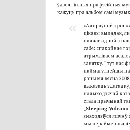
ўдзел і іншыя прафэсійныя муз
кажуць пра альбом самі музык
«Адпраўной кропкай
цікавы выпадак, як
падчас адной з наш
сабе: спакойнае го
атрымліваем асало
занятку. І тут нас 
наймагутнейшы па
раньняя вясна 2008 
выказаць здагадку,
надыходзячай ката
стала прычынай та
„
Sleeping Volcano
знаходзіўся яшчэ ў
мы перайменавалі 