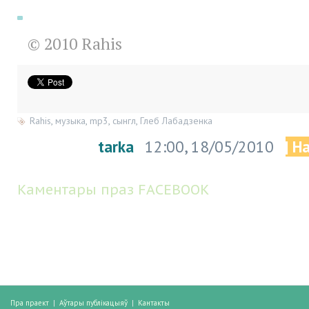
© 2010 Rahis
Rahis
,
музыка
,
mp3
,
сынгл
,
Глеб Лабадзенка
tarka
12:00, 18/05/2010
| Н
Каментары праз FACEBOOK
Пра праект
|
Аўтары публікацыяў
|
Кантакты