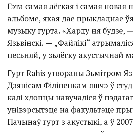
Гэта самая лёгкая і самая новая 
альбоме, якая дае прыкладнае ў
музыку гурта. «Харду ня будзе, 
Язьвінскі. — „Файлікі“ атрымалі
песьняй, у зьлёгку акустычнай 
Гурт Rahis утвораны Зьмітром Язь
Дзянісам Філіпенкам яшчэ ў студ
калі хлопцы навучаліся ў пэдага
унівэрсытэце на факультэце пры
Пачынаў гурт з акустыкі, а ў 200