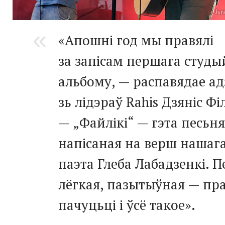
«Апошні год мы правялі
за запісам першага студы
альбому, — распавядае ад
зь лідэраў Rahis Дзяніс Фі
— „Файлікі“ — гэта
песьня
напісаная на верш нашага
паэта Глеба Лабадзенкі. П
лёгкая, пазытыўная — пра
пачуцьці і ўсё такое».