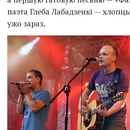
паэта Глеба Лабадзенкі — хлопц
ужо зараз.