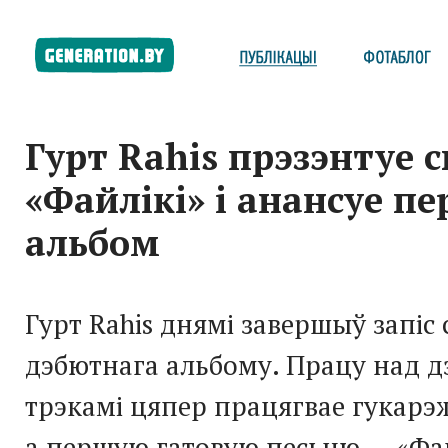
Гурт Rahis прэзэнтуе 
«Файлікі» і анансуе п
альбом
Гурт Rahis днямі завершыў запіс 
дэбютнага альбому. Працу над 
трэкамі цяпер працягвае гукарэ
а першую гатовую песьню — «Фай