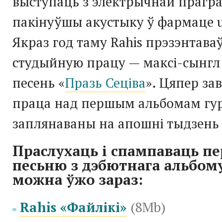
выступаць з электрычнай прагр
пакінуўшы акустыку ў фармаце u
Якраз год таму Rahis прэзэнтав
студыйную працу —
максі-сынгл
песень «
Празь Сеціва
». Цяпер за
праца над першым альбомам гурт
заплянаваны на апошні тыдзень
Праслухаць і спампаваць п
песьню з дэбютнага альбому
можна ўжо зараз:
Rahis «Файлікі»
(8Mb)