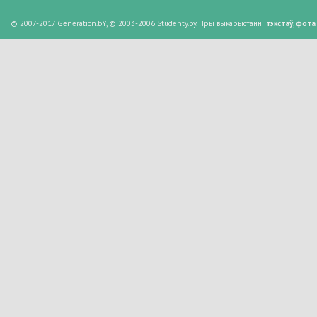
© 2007-2017 Generation.bY, © 2003-2006 Studenty.by. Пры выкарыстанні
тэкстаў
,
фота