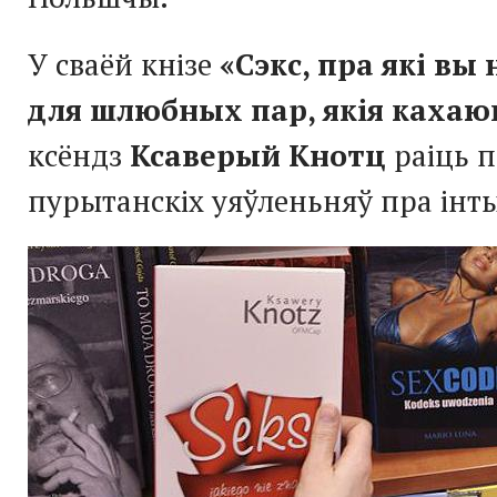
У сваёй кнізе
«Сэкс, пра які вы 
для шлюбных пар, якія кахаю
ксёндз
Ксаверый Кнотц
раіць п
пурытанскіх уяўленьняў пра ін