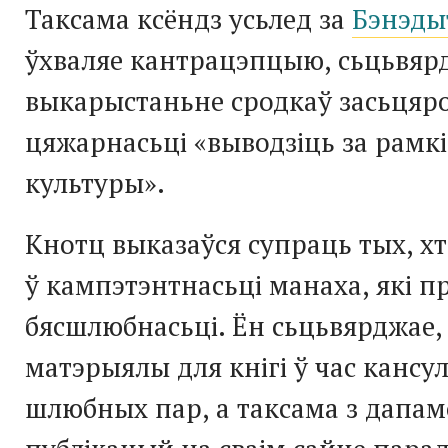
Таксама ксёндз усьлед за
Бэнэды
ўхваляе кантрацэпцыю, сьцьвяр
выкарыстаньне сродкаў засьцяро
цяжарнасьці «выводзіць за рамкі
культуры».
Кнотц выказаўся супраць тых, х
ў кампэтэнтнасьці манаха, які п
бясшлюбнасьці. Ён сьцьвярджае,
матэрыялы для кнігі ў час кансу
шлюбных пар, а таксама з дапам