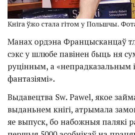
Кніга ўжо стала гітом у Польшчы. Фот
Манах ордэна Францысканцаў т
сэкс у шлюбе павінен быць ня с
руцінным, а «непрадказальным 
фантазіямі».
Выдавецтва Sw. Pawel, якое зай
выданьнем кнігі, атрымала замо
яе выпуск, бо набожныя палякі р
першыя 5000 асобнікаў на праця