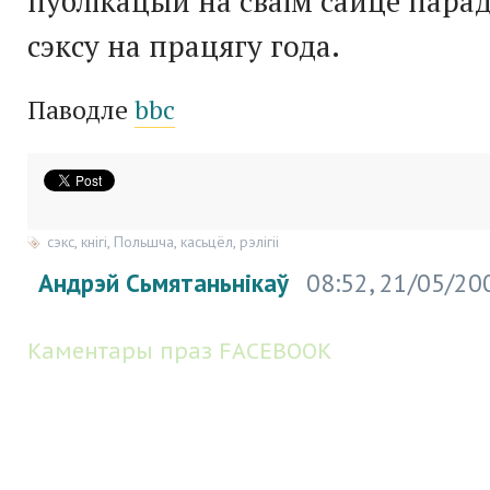
публікацый на сваім сайце парад
сэксу на працягу года.
Паводле
bbc
сэкс
,
кнігі
,
Польшча
,
касьцёл
,
рэлігіі
Андрэй Сьмятаньнікаў
08:52, 21/05/20
Каментары праз FACEBOOK