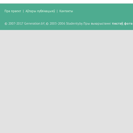
Пра праект
|
Аўтары публікацыяў
|
Кантакты
© 2007-2017 Generation.bY, © 2003-2006 Studenty.by. Пры выкарыстанні
тэкстаў
,
фота