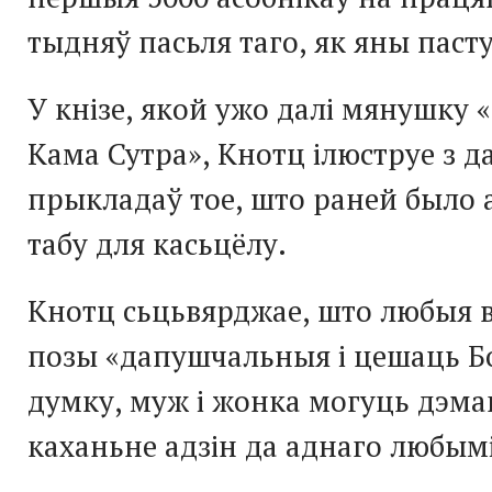
тыдняў пасьля таго, як яны пасту
У кнізе, якой ужо далі мянушку 
Кама Сутра», Кнотц ілюструе з 
прыкладаў тое, што раней было
табу для касьцёлу.
Кнотц сьцьвярджае, што любыя в
позы «дапушчальныя і цешаць Бо
думку, муж і жонка могуць дэма
каханьне адзін да аднаго любымі