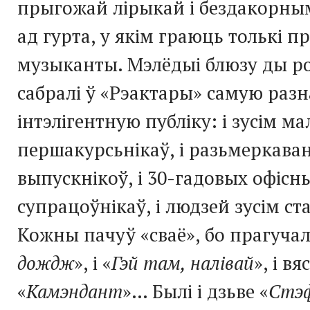
прыгожай лірыкай і бездакорн
ад гурта, у якім граюць толькі 
музыканты. Мэлёдыі блюзу ды р
сабралі ў «Рэактары» самую раз
інтэлігентную публіку: і зусім м
першакурсьнікаў, і разьмеркава
выпускнікоў, і 30-гадовых офісн
супрацоўнікаў, і людзей зусім ста
Кожны пачуў «сваё», бо прагучалі
дождж
», і «
Гэй там, налівай
», і в
«
Камэндант
»… Былі і дзьве «
Стэф