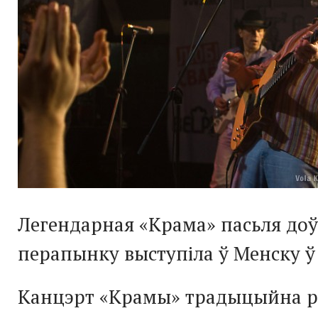
Легендарная «Крама» пасьля доў
перапынку выступіла ў Менску ў 
Канцэрт «Крамы» традыцыйна р