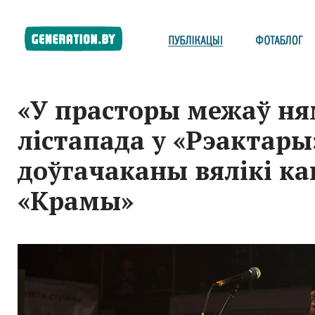
«У прасторы межаў ня
лістапада у «Рэактары
доўгачаканы вялікі к
«Крамы»