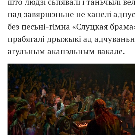
што людзі сьпявалі і таньчылі вел
пад завяршэньне не хацелі адпу
без песьні-гімна «Слуцкая брама
прабягалі дрыжыкі ад адчуваньн
агульным акапэльным вакале.