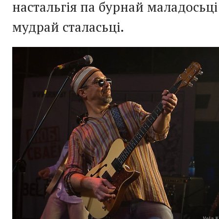
настальгія па бурнай маладосьці
мудрай сталасьці.