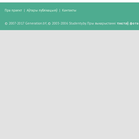
Пра праект
|
Аўтары публікацыяў
|
Кантакты
© 2007-2017 Generation.bY, © 2003-2006 Studenty.by. Пры выкарыстанні
тэкстаў
,
фота