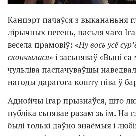
Канцэрт пачаўся з выкананьня г
лірычных песень, пасьля чаго Іг
весела прамовіў: «
Ну вось усё сур’
скончылася
» і засьпяваў «Выпі са
чульліва паспачуваўшы наведвал
нагоды дарагога кошту піва ў ба
Аднойчы Ігар прызнаўся, што люб
публіка сьпявае разам зь ім. На
былі толькі даўно знаёмыя і любі