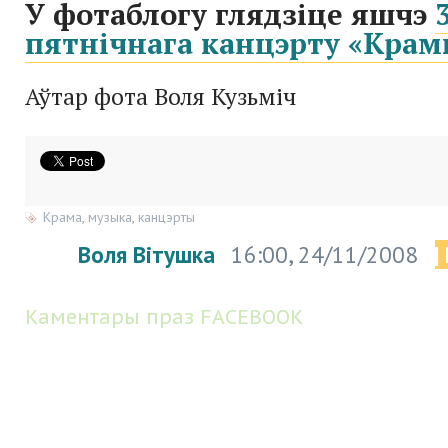
У фотаблогу глядзіце яшчэ
пятнічнага канцэрту «Крам
Аўтар фота Воля Кузьміч
Крама
,
музыка
,
канцэрты
Воля Вітушка
16:00, 24/11/2008
|
Каментары праз FACEBOOK