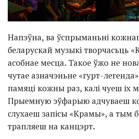
Напэўна, ва ўспрыманьні кожнаг
беларускай музыкі творчасьць 
асобнае месца. Такое ўжо не нова
чутае азначэньне «гурт-легенда»
памяці кожны раз, калі чуеш іх 
Прыемную эўфарыю адчуваеш ко
слухаеш запісы «Крамы», а тым б
трапляеш на канцэрт.