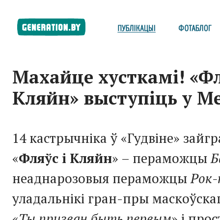
Махайце хусткамі! «Фл
Кляйн» выступіць у М
14 кастрычніка ў «Гудвіне» зайгр
«
Фляўс і Кляйн
» – пераможцы
Б
неаднарозовыя пераможцы
Рок-
уладальнікі гран-пры маскоўска
«
Ты призван быть первым
» і прос