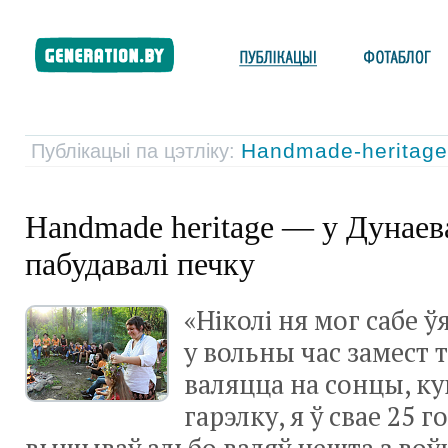
Handmade-heritag
Публікацыі па цэтліку:
Handmade heritage — у Дунаева
пабудавалі печку
«Ніколі ня мог сабе ў
у вольны час замест т
валяцца на сонцы, ку
гарэлку, я ў свае 25 го