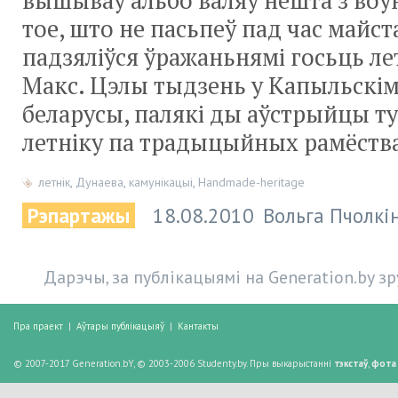
вышываў альбо валяў нешта з воў
тое, што не пасьпеў пад час майст
падзяліўся ўражаньнямі госьць ле
Макс. Цэлы тыдзень у Капыльскі
беларусы, палякі ды аўстрыйцы ту
летніку па традыцыйных рамёств
летнік
,
Дунаева
,
камунікацыі
,
Handmade-heritage
Рэпартажы
18.08.2010
Вольга Пчолкі
Дарэчы, за публікацыямі на Generation.by з
Пра праект
|
Аўтары публікацыяў
|
Кантакты
© 2007-2017 Generation.bY, © 2003-2006 Studenty.by. Пры выкарыстанні
тэкстаў
,
фота