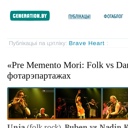
Brave Heart
Публікацыі па цэтліку:
:
«Pre Memento Mori: Folk vs Da
фотарэпартажах
Unia
(folk rock),
Buben vs Nadin ­