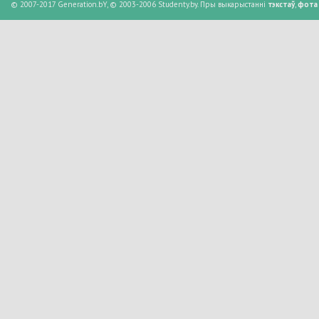
© 2007-2017 Generation.bY, © 2003-2006 Studenty.by. Пры выкарыстанні
тэкстаў
,
фота