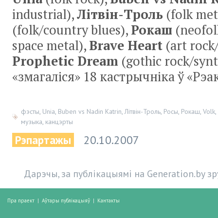
industrial),
Літвін-Троль
(folk met
(folk/country blues),
Рокаш
(neofol
space metal),
Brave Heart
(art rock
Prophetic Dream
(gothic rock/syn
«змагаліся» 18 кастрычніка ў «Рэа
фэсты
,
Unia
,
Buben vs Nadin Katrin
,
Літвін-Троль
,
Росы
,
Рокаш
,
Volk
,
музыка
,
канцэрты
Рэпартажы
20.10.2007
Дарэчы, за публікацыямі на Generation.by з
Пра праект
|
Аўтары публікацыяў
|
Кантакты