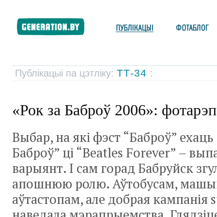
ТТ-34
Публікацыі па цэтліку:
:
«Рок за Баброў 2006»: фотарэ
Выбар, на які фэст “Баброў” ехаць 
Баброў” ці “Beatles Forever” – вы
варыянт. І сам горад Бабруйск згу
апошнюю ролю. Аўтобусам, машы
аўтастопам, але добрая кампанія s
наведала мэрапрыемства. Глядзіц