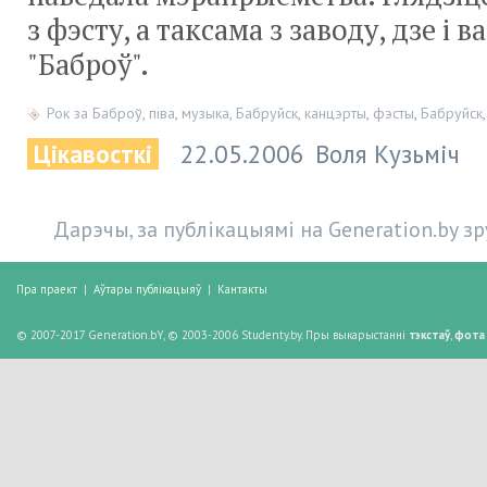
з фэсту, а таксама з заводу, дзе і 
"Баброў".
Рок за Баброў
,
піва
,
музыка
,
Бабруйск
,
канцэрты
,
фэсты
,
Бабруйск
Цікавосткі
22.05.2006
Воля Кузьміч
Дарэчы, за публікацыямі на Generation.by з
Пра праект
|
Аўтары публікацыяў
|
Кантакты
© 2007-2017 Generation.bY, © 2003-2006 Studenty.by. Пры выкарыстанні
тэкстаў
,
фота