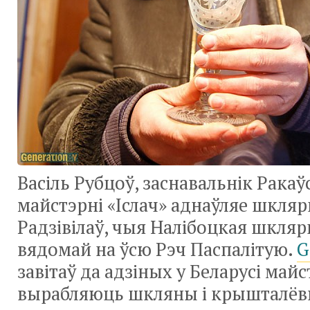
Васіль Рубцоў, заснавальнік Рака
майстэрні «Іслач» аднаўляе шкля
Радзівілаў, чыя Налібоцкая шкляр
вядомай на ўсю Рэч Паспалітую.
G
завітаў да адзіных у Беларусі майс
вырабляюць шкляны і крышталёв