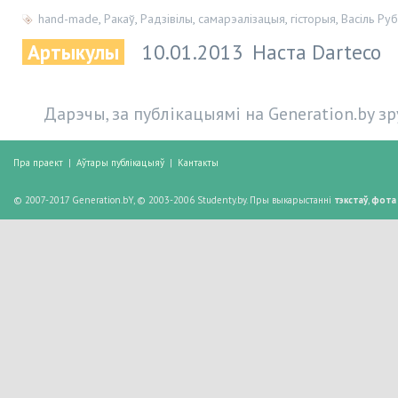
hand-made
,
Ракаў
,
Радзівілы
,
самарэалізацыя
,
гісторыя
,
Васіль Ру
Артыкулы
10.01.2013
Наста Darteco
Дарэчы, за публікацыямі на Generation.by з
Пра праект
|
Аўтары публікацыяў
|
Кантакты
© 2007-2017 Generation.bY, © 2003-2006 Studenty.by. Пры выкарыстанні
тэкстаў
,
фота