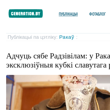
Ракаў
Публікацыі па цэтліку:
:
Адчуць сябе Радзівілам: у Рак
эксклюзіўныя кубкі славутага 