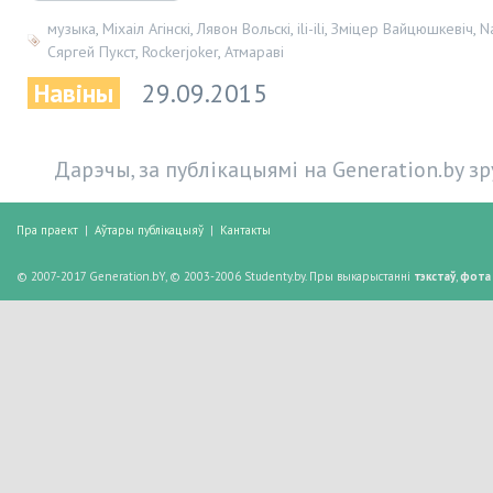
музыка
,
Міхаіл Агінскі
,
Лявон Вольскі
,
іli-ili
,
Змiцер Вайцюшкевiч
,
N
Сяргей Пукст
,
Rockerjoker
,
Aтмаравi
Навіны
29.09.2015
Дарэчы, за публікацыямі на Generation.by з
Пра праект
|
Аўтары публікацыяў
|
Кантакты
© 2007-2017 Generation.bY, © 2003-2006 Studenty.by. Пры выкарыстанні
тэкстаў
,
фота