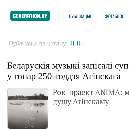
іli-ili
Публікацыі па цэтліку:
:
Беларускія музыкі запісалі су
у гонар 250-годдзя Агінскага
Рок-праект ANIMA: м
душу Агінскаму