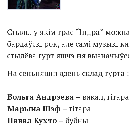
Стыль, у якім грае “Індра” можн
бардаўскі рок, але самі музыкі к
стылёва гурт яшчэ ня вызначыўс
На сёньняшні дзень склад гурта
Вольга Андрэева
– вакал, гітара
Марына Шэф
– гітара
Павал Кухто
– бубны