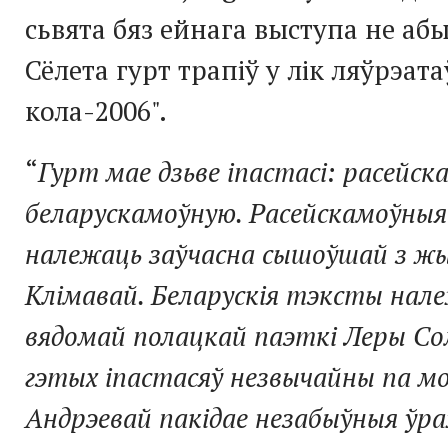
сьвята бяз ейнага выступа не абы
Сёлета гурт трапіў у лік ляўрэата
кола-2006".
“
Гурт мае дзьве іпастасі: расейск
беларускамоўную. Расейскамоўныя 
належаць заўчасна сышоўшай з ж
Клімавай. Беларускія тэксты нале
вядомай полацкай паэткі Леры Со
гэтых іпастасяў незвычайны па мо
Андрэевай пакідае незабыўныя ўр