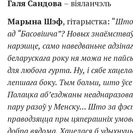
Галя Сандова
– віяланчэль
Марына Шэф
, гітарыстка: “
Што
ад “Басовішча”? Новых знаёмстваў
нарэшце, само наведваньне адзін
беларускага року ня можа не пайсь
для любога гурта. Ну, і сябе хацела
лепшага боку. Тым больш, што ўсе
Полацка аб’езджаны неаднаразова
пару разоў у Менску... Што за фэ
праводзяцца пры цяперашніх умова
добра вядома. Хацелася б удыхнуц