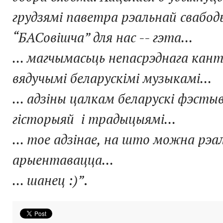
грудзямі паветра рэальнай свабод
“БАСовішча” для нас -- гэта...
... магчымасьць непасрэднага кан
вядучымі беларускімі музыкамі...
... адзіны цалкам беларускі фэсты
гісторыяй і традыцыямі...
... тое адзінае, на што можна рэа
арыентавацца...
... шанец :)”
.