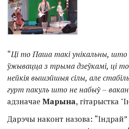
“
Ці то Паша такі унікальны, шт
ўжывацца з трыма дзеўкамі, ці т
нейкія вышэйшыя сілы, але стабіл
гурт пакуль што не набыў – вака
адзначае
Марына
, гітарыстка "
Дарэчы наконт назова: “Індрай”