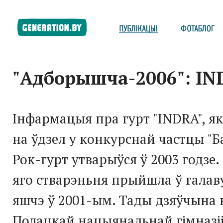
"Адборышча-2006": I
Інфармацыя пра гурт "INDRA", як
на ўдзел у конкурснай частцы "Б
Рок-гурт утварыўся ў 2003 годзе.
яго стварэньня прыйшла ў гала
яшчэ ў 2001-ым. Тады дзяўчына 
Полацкай нацыянальнай гімназі