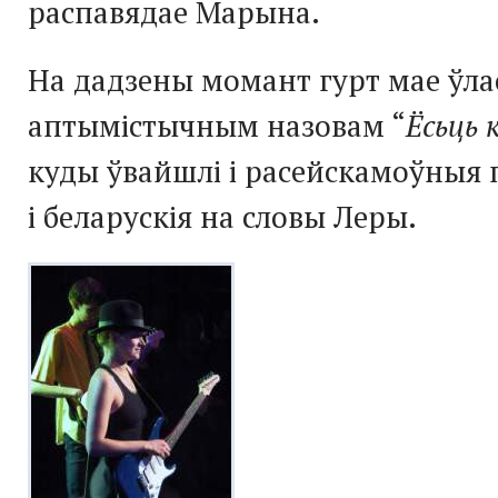
распавядае Марына.
На дадзены момант гурт мае ўла
аптымістычным назовам “
Ёсьць
куды ўвайшлі і расейскамоўныя п
і беларускія на словы Леры.