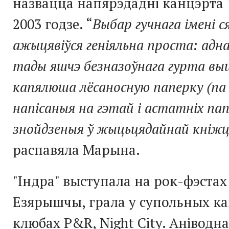
назвацца напярэдадні канцэрта
2003 годзе. “
Выбар гучнага імені 
ажыцявіўся геніяльна проста: адна
тады яшчэ безназоўнага гурта выц
капялюша лёсаносную паперку (па 
напісаныя на гэтай і астатніх пап
знойдзеныя ў жыцьцядайнай кніжц
распавяла Марына.
"Індра" выступала на рок-фэстах
Езярышчы, грала у супольных ка
клюбах P&R, Night City. Аніводн