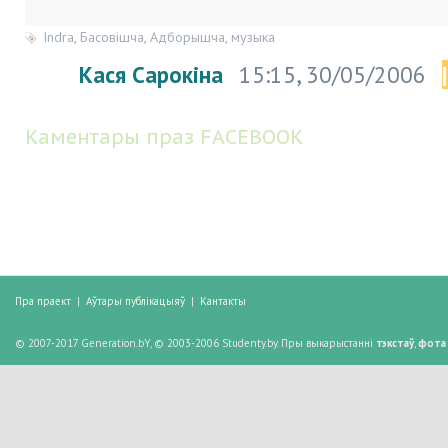
Indra
,
Басовішча
,
Адборышча
,
музыка
Кася Сарокіна
15:15, 30/05/2006
Каментары праз FACEBOOK
Пра праект
|
Аўтары публікацыяў
|
Кантакты
© 2007-2017 Generation.bY, © 2003-2006 Studenty.by. Пры выкарыстанні
тэкстаў
,
фота