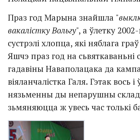
Праз год Марына знайшла "
выкл
вакалістку Вольгу
", а ўлетку 200
сустрэлі хлопца, які няблага граў
Яшчэ праз год на сьвяткаваньні 
гадавіны Наваполацака да кампа
віяланчалістка Галя. Гэтак вось і
нязьменны ды непарушны склад 
зьмяняюцца ж увесь час толькі б