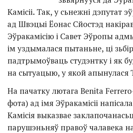
Камісіі. Так, у сьнежні дэпутат 
ад Швэцыі Ёонас Сйостэд накірав
Эўракамісію і Савет Эўропы адмы
ім уздымалася пытаньне, ці зьб
падтрымоўваць студэнтку і як б
на сытуацыю, у якой апынулася
На пачатку лютага Benita Ferrero
фота) ад імя Эўракамісіі напісала
Камісія выказвае заклапочанась
парушэньняў правоў чалавека на 