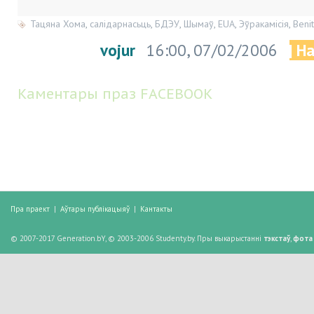
Тацяна Хома
,
салідарнасьць
,
БДЭУ
,
Шымаў
,
EUA
,
Эўракамісія
,
Beni
vojur
16:00, 07/02/2006
| Н
Каментары праз FACEBOOK
Пра праект
|
Аўтары публікацыяў
|
Кантакты
© 2007-2017 Generation.bY, © 2003-2006 Studenty.by. Пры выкарыстанні
тэкстаў
,
фота