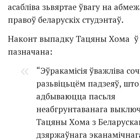
асабліва зьвяртае ўвагу на абме
правоў беларускіх студэнтаў.
Наконт выпадку Тацяны Хома ў 
пазначана:
“Эўракамісія ўважліва со
разьвіцьцём падзеяў, што
адбываюцца пасьля
неабгрунтаванага выклю
Тацяны Хома з Беларуска
дзяржаўнага эканамічнаг