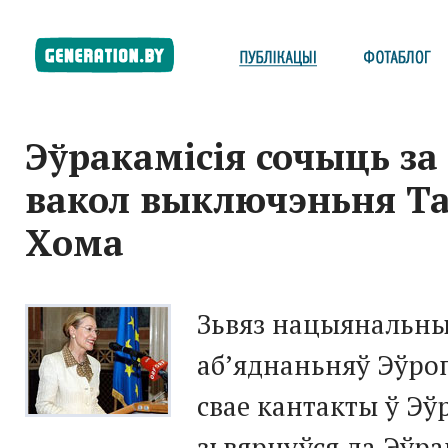
Эўракамісія сочыць за
вакол выключэньня Т
Хома
Зьвяз нацыянальны
аб’яднаньняў Эўро
свае кантакты ў Э
зьвярнуўся да Эўр