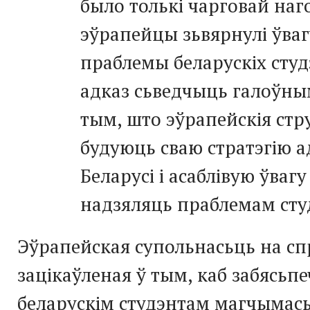
было толькі чарговай наг
эўрапейцы зьвярнулі ўваг
праблемы беларускіх студ
адказ сьведчыць галоўны
тым, што эўрапейскія ст
будуюць сваю стратэгію 
Беларусі і асаблівую ўваг
надзяляць праблемам сту
Эўрапейская супольнасьць на сп
зацікаўленая ў тым, каб забясьп
беларускім студэнтам магчымас