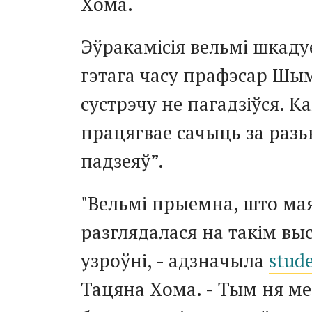
Хома.
Эўракамісія вельмі шкаду
гэтага часу прафэсар Шы
сустрэчу не пагадзіўся. Ка
працягвае сачыць за разь
падзеяў”.
"Вельмі прыемна, што ма
разглядалася на такім вы
узроўні, - адзначыла
stud
Тацяна Хома. - Тым ня ме