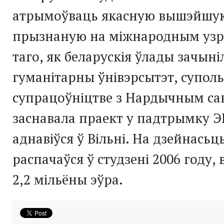
атрымоўваць якасную вышэйшу
прызнаную на міжнародным узро
таго, як беларускія ўлады зачыні
гуманітарны ўнівэрсытэт, суполь
супрацоўніцтве з Нардычным сав
заснавала праект у падтрымку Э
аднавіўся ў Вільні. На дзейнасьць
распачаўся ў студзені 2006 году,
2,2 мільёны эўра.