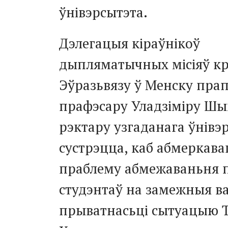
ўнівэрсытэта.
Дэлегацыя кіраўнікоў
дыпляматычных місіяў кр
Эўразьвязу ў Менску пра
прафэсару Уладзіміру Шы
рэктару узгаданага ўнівэ
сустрэцца, каб абмеркава
праблему абмежаваньня 
студэнтаў на замежныя ва
прыватнасьці сытуацыю 