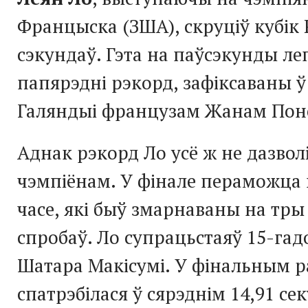
Францыска (ЗША), скруціў кубік Р
сэкундаў. Гэта на паўсэкунды ле
папярэдні рэкорд, зафіксаваны ў 
Галяндыі французам Жанам Пон
Аднак рэкорд Ло усё ж не дазвол
чэмпіёнам. У фінале пераможца 
часе, які быў змарнаваны на тры
спробаў. Ло супрацьстаяў 15-га
Шатара Макісумі. У фінальным р
спатрэбілася ў сярэднім 14,91 се