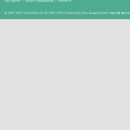
Пра праект
|
Аўтары публікацыяў
|
Кантакты
© 2007-2017 Generation.bY, © 2003-2006 Studenty.by. Пры выкарыстанні
тэкстаў
,
фота