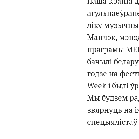
наша краіна д
агульнаеўрап
ліку музычны
Манчэк, мэн
праграмы MEN
бачылі белару
годзе на фест
Week і былі ў
Мы будзем р
звярнуць на і
спецыялістаў 