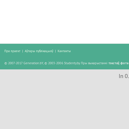
Пра праект
|
Аўтары публікацыяў
|
Кантакты
© 2007-2017 Generation.bY, © 2003-2006 Studenty.by. Пры выкарыстанні
тэкстаў
,
фота
In 0