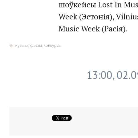
шоўкейсы Lost In Mus
Week (Эстонія), Vilni
Music Week (Расія).
музыка
,
фэсты
,
конкурсы
13:00, 02.