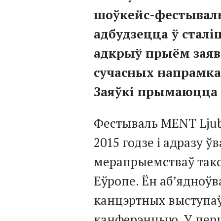
шоўкейс-фестывал
адбудзецца ў сталіц
адкрыў прыём заяв
сучасных напрамкаў:
Заяўкі прымаюцца д
Фестываль MENT Ljub
2015 годзе і адразу 
мерапрыемстваў тако
Еўропе. Ён аб’ядноў
канцэртных выступаў
канферэнцыю. У перш