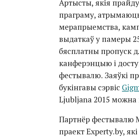
Артысты, якія прайд
праграму, атрымаюць
мерапрыемства, кам
выдаткаў у памеры 250
бясплатны пропуск д
канферэнцыю і доступ
фестывалю. Заяўкі п
букінгавы сэрвіс
Gigm
Ljubljana 2015 можна
Партнёр фестывалю ME
праект Experty.by, як