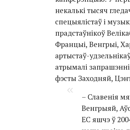
некалькі тысяч гледач
спецыялістаў і музыка
прадстаўнікоў Велікаб
Францыі, Венгрыі, Ха
артыстаў-удзельнікаў
атрымалі запрашэнні
фэсты Заходняй, Цэн
– Славенія мя
Венгрыяй, Аўс
ЕС яшчэ ў 200