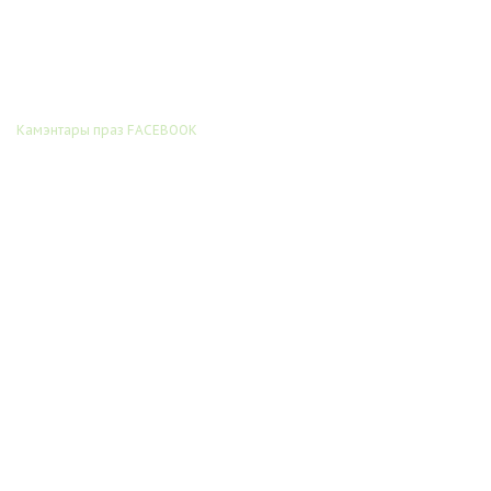
Камэнтары праз FACEBOOK