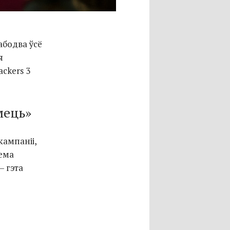
абодва ўсё
я
ckers 3
мець»
кампаніі,
ема
– гэта