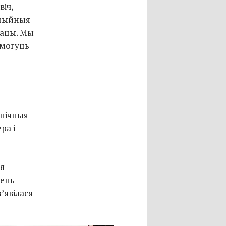
віч,
едыйныя
рацы. Мы
 могуць
хнічныя
ра і
ня
зень
’явілася