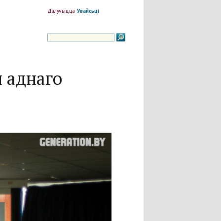
Далучыцца
Увайсьці
н аднаго