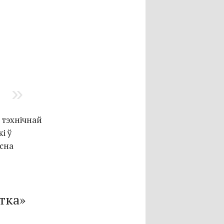
 тэхнічнай
і ў
ысна
тка»