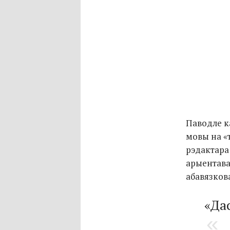
Паводле ка
мовы на «т
рэдактара 
арыентава
абавязков
«Да