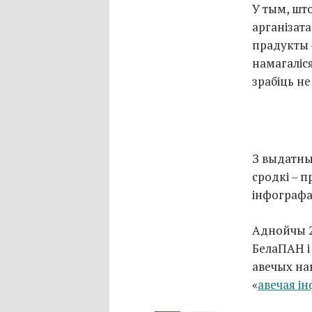
У тым, што
арганізат
прадукты 
намагаліс
зрабіць не
З выдатны
сродкі – 
інфографа,
Аднойчы 2
БелаПАН і 
авечых нав
«
авечая і