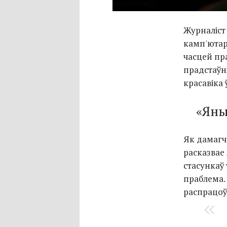
Журналіст
камп'ютар,
часцей пр
прадстаўн
красавіка 
«Яны
Як дамагчы
расказвае
стасункаў
праблема.
распрацоўш