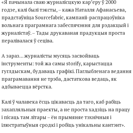
«Я пачынала сваю журналісцкую кар’еру ў 2000
годзе, калі былі тэксты, – кажа Наталля Афанасьева,
прадстаўніца Sourcefabric, кампаніі-распрацоўніка
вольнага праграмнага забеспячэння для рэдакцый і
журналістаў. – Тады друкаваная прадукцыя проста
пералівалася ў сеціва.
А зараз… журналісты мусяць засвойваць
інструменты: той жа самы storify, карыстацца
гуглдыскам, будаваць графікі. Паглыбленага ведання
праграмавання не трэба, дастаткова ведаць, як
адбываецца вёрстка.
Калі ў чалавека ёсць цікавасць да таго, каб рабіць
захапляльныя праекты, а не проста хадзіць на працу
і пісаць там літары – ён прымяняе тэхнічныя і
ілюстратыўныя сродкі і робіць унікальны кантэнт».