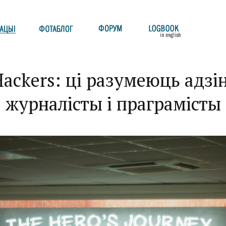
ackers: ці разумеюць адзі
журналісты і праграмісты