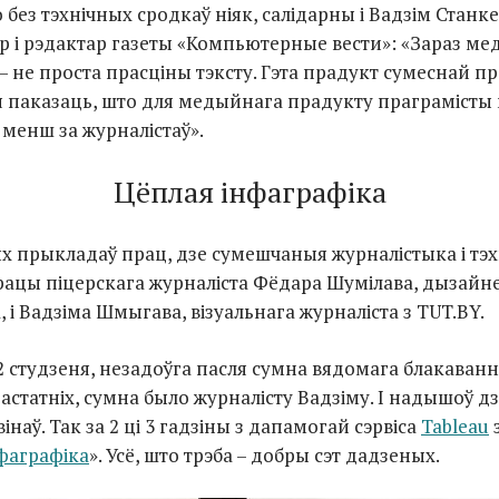
 без тэхнічных сродкаў ніяк, салідарны і Вадзім Станке
ар і рэдактар газеты «Компьютерные вести»: «Зараз м
– не проста прасціны тэксту. Гэта прадукт сумеснай п
я паказаць, што для медыйнага прадукту праграмісты
 менш за журналістаў».
Цёплая інфаграфіка
х прыкладаў прац, дзе сумешчаныя журналістыка і тэ
працы піцерскага журналіста Фёдара Шумілава, дызайне
 і Вадзіма Шмыгава, візуальнага журналіста з TUT.BY.
 студзеня, незадоўга пасля сумна вядомага блакаван
астатніх, сумна было журналісту Вадзіму. І надышоў д
інаў. Так за 2 ці 3 гадзіны з дапамогай сэрвіса
Tableau
з
нфаграфіка
». Усё, што трэба – добры сэт дадзеных.