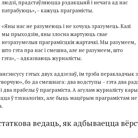
людзі, прадстаўляюцца рэдакцыяй і нечага ад нас
патрабуюць», – кажуць праграмісты.
«Яны нас не разумеюць і не хочуць зразумець. Калі
мы прыходзім, яны злосна жартуюць свае
незразумелыя праграмісцкія жартачкі. Мы разумеем,
што гэта пра нас і смешна, але не разумеем, што
гэта», – адказваюць журналісты.
нсэнсусу гэтых двух аддзелаў, ім трэба перакладчык з
ворчую», бо да смешнага: два водступы – гэта два радк
і два прабелы ў праграміста. А агулам журналісту кар
цца ў тэхналогіях, але быць мацёрым праграмістам не
а.
статкова ведаць, як адбываецца вёрс