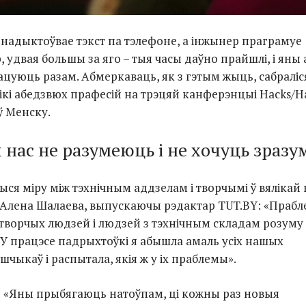
 надыктоўвае тэкст па тэлефоне, а інжынер праграмуе
 удвая большы за яго – тыя часы даўно прайшлі, і яны 
ацуюць разам. Абмеркаваць, як з гэтым жыць, сабраліс
ікі абедзвюх прафесій на трэцяй канферэнцыі Hacks/Ha
ў Менску.
 нас не разумеюць і не хочуць зразу
ся міру між тэхнічным аддзелам і творчымі ў вялікай 
 Алена Шалаева, выпускаючы рэдактар TUT.BY: «Прабл
 творчых людзей і людзей з тэхнічным складам розуму 
 У працэсе падрыхтоўкі я абышла амаль усіх нашых
чыкаў і распытала, якія ж у іх праблемы».
«Яны прыбягаюць натоўпам, ці кожны раз новыя