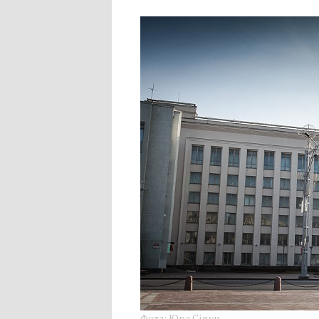
Фота: Юра Сідун