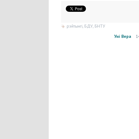
рэйтынгі
,
БДУ
,
БНТУ
Уні Вера
1