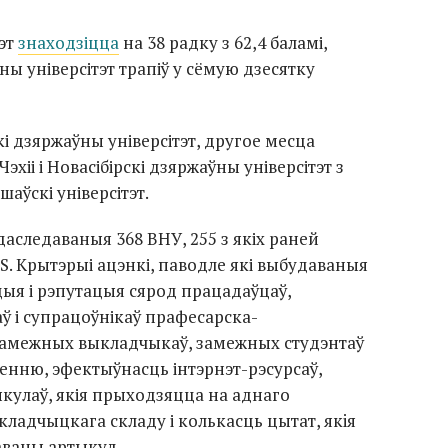
тэт
знаходзіцца
на 38 радку з 62,4 баламі,
ы універсітэт трапіў у сёмую дзесятку
і дзяржаўны універсітэт, другое месца
эхіі і Новасібірскі дзяржаўны універсітэт з
аўскі універсітэт.
аследаваныя 368 ВНУ, 255 з якіх раней
QS. Крытэрыі ацэнкі, паводле які выбудаваныя
цыя і рэпутацыя сярод працадаўцаў,
ў і супрацоўнікаў прафесарска-
замежных выкладчыкаў, замежных студэнтаў
пенню, эфектыўнасць інтэрнэт-рэсурсаў,
кулаў, якія прыходзяцца на аднаго
ладчыцкага складу і колькасць цытат, якiя
аваны артыкул.