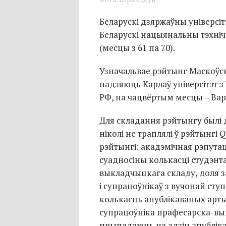
Беларускі дзяржаўны універсі
Беларускі нацыянальны тэхнічн
(месцы з 61 па 70).
Узначальвае рэйтынг Маскоўск
падзяюць Карлаў універсітэт з Ч
РФ, на чацвёртым месцы – Варш
Для складання рэйтынгу былі д
ніколі не траплялі ў рэйтынгі 
рэйтынгі: акадэмічная рэпута
суадносіны колькасці студэнта
выкладчыцкага складу, доля 
і супрацоўнікаў з вучонай сту
колькасць апублікаваных арты
супрацоўніка прафесарска-вык
прыпадаюць на адзін апублік