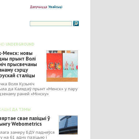
Далучыцца
Увайсьці
ND
UNDERGROUND
к-Менск: новы
дны прынт Волі
міч прысвечаны
анаму сэрцу
рускай сталіцы
чка Воля Кузьміч
ыла да Калядаў прынт «Менск» у пару
зенаму раней «Мінску»
КАЦЫІ
ДА ТЭМЫ
вяртае свае пазіцыі ў
ынгу Webometrics
улага замеру БДУ падняўся
у на 61 адну пазіцыю і