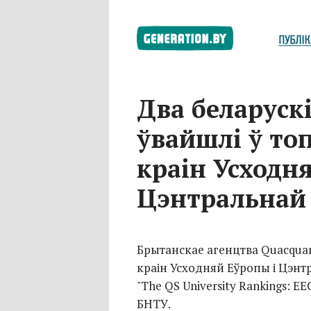
Два беларускі
ўвайшлі ў то
краін Усходн
Цэнтральнай 
Брытанскае агенцтва Quacquare
краін Усходняй Еўропы і Цэнтрал
"The QS University Rankings: EE
БНТУ.