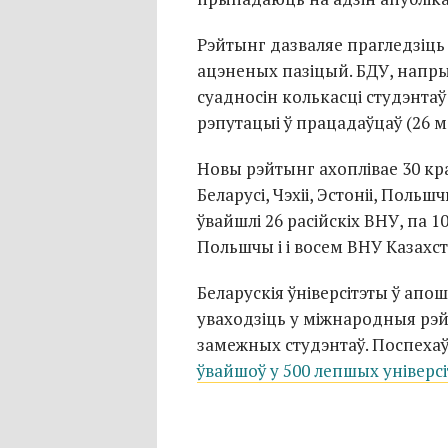
Рэйтынг дазваляе прагледзіць 
ацэненых пазіцый. БДУ, напр
суадносін колькасці студэнтаў
рэпутацыі ў працадаўцаў (26 м
Новы рэйтынг ахоплівае 30 краі
Беларусі, Чэхіі, Эстоніі, Польш
ўвайшлі 26 расійскіх ВНУ, па 10
Польшчы і і восем ВНУ Казахст
Беларускія ўніверсітэты ў апош
уваходзіць у міжнародныя рэй
замежных студэнтаў. Поспехаў
ўвайшоў у 500 лепшых універсі