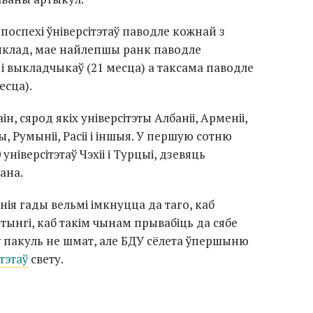
поспехі ўніверсітэтаў паводле кожнай з
ыклад, мае найлепшы ранк паводле
 і выкладчыкаў (21 месца) а таксама паводле
есца).
н, сярод якіх універсітэты Албаніі, Арменіі,
чы, Румыніі, Расіі і іншыя. У першую сотню
 універсітэтаў Чэхіі і Турцыі, дзевяць
ана.
нія гады вельмі імкнуцца да таго, каб
тынгі, каб такім чынам прывабіць да сябе
 пакуль не шмат, але БДУ сёлета ўпершыню
тэтаў
свету.