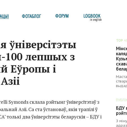
я ўніверсітэты
TOP
A
Мінс
п-100 лепшых з
каля
Кузь
схав
яй Еўропы і
бела
Маста
Азіі
ствар
выдад
ПУБЛІ
lli Symonds склала рэйтынг ўніверсітэтаў з
БДУ 
ьнай Азіі. Са ста ўстановаў, якія трапілі ў
рэйт
CA" толькі два ўніверсітэты беларускія – БДУ і
З мін
адраз