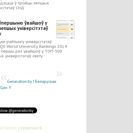
дзіцца ў тройцы лепшых
рсітэтаў СНД
ўпершыню ўвайшоў у
лепшых універсітэтаў
у
ле рэйтынгу універсітэтаў
 QS World University Rankings 2014
 першы раз увайшоў у ТОП-500
х універсітэтаў свету
Generation.by | Беларускае
Gen Y
ATION.BY ў
VKONTAKTE