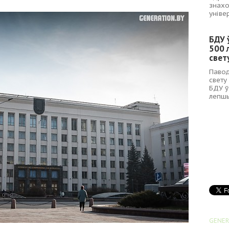
знахо
уніве
БДУ 
500 
свет
Павод
свету
БДУ ў
лепшы
GENER