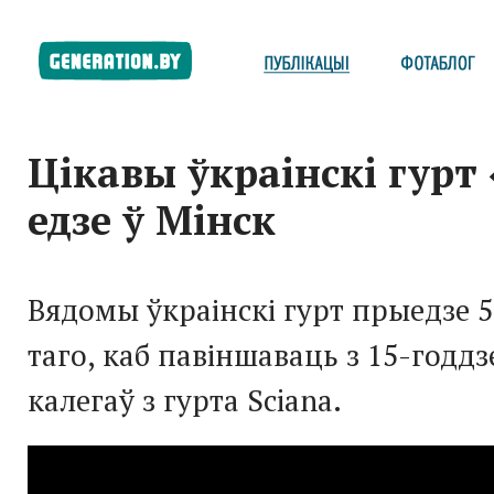
Цікавы ўкраінскі гурт 
едзе ў Мінск
Вядомы ўкраінскі гурт прыедзе 
таго, каб павіншаваць з 15-годдз
калегаў з гурта Sciana.