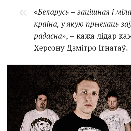
«
Беларусь – зацішная і міл
краіна, у якую прыехаць з
радасна
», – кажа лідар к
Херсону Дзмітро Ігнатаў.