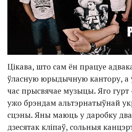
Цікава, што сам ён працуе адвак
ўласную юрыдычную кантору, а 
час прысвячае музыцы. Яго гурт 
ужо брэндам альтэрнатыўнай ук
сцэны. Яны маюць у даробку два
дзесятак кліпаў, сольныя канцэр