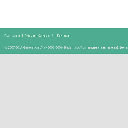
Пра праект
|
Аўтары публікацыяў
|
Кантакты
© 2007-2017 Generation.bY, © 2003-2006 Studenty.by. Пры выкарыстанні
тэкстаў
,
фота