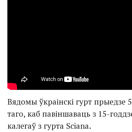
Вядомы ўкраінскі гурт прыедзе 
таго, каб павіншаваць з 15-годдз
калегаў з гурта Sciana.