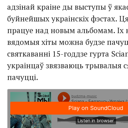
адзінай краіне ды выступы ў яка
буйнейшых украінскіх фэстах. Ц
працуе над новым альбомам. Іх н
вядомыя хіты можна будзе пачуц
святкаванні 15-годдзе гурта Scian
украінцаў звязваюць трывалыя с
пачуцці.