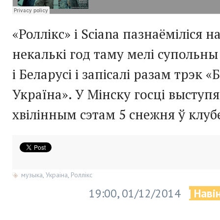
«Роллікс» і Sciana пазнаёміліся н
некалькі год таму мелі супольны
і Беларусі і запісалі разам трэк «
Україна». У Мінску госці выступя
хвілінным сэтам 5 снежня ў клуб
музыка
,
Украіна
,
Роллікс
19:00, 01/12/2014
| Наві