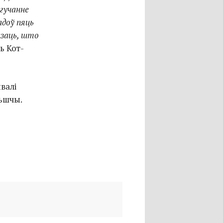
гучанне
адоў пяць
азаць, што
ь Кот-
валі
льшчы.