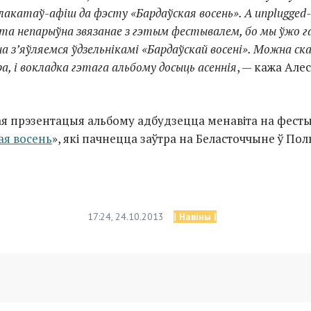
акатаў-афіш да фэсту «Бардаўская восень». А unplugged-
та непарыўна звязанае з гэтым фестывалем, бо мы ўжо г
 з’яўляемся ўдзельнікамі «Бардаўскай восені». Можна ск
а, і вокладка гэтага альбому досыць асеннія
, — кажа Алес
я прэзентацыя альбому адбудзецца менавіта на фесты
ая восень
», які пачнецца заўтра на Беласточчыне ў По
17:24, 24.10.2013
| Навіны |