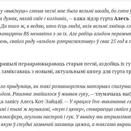
 «выкінуць» гэтыя песні мне было вельмі шкада, бо гэта 
х думак, няхай сабе і колішніх
, — кажа лідэр гурта
Алесь 
—
Да таго ж, я ведаю, што ёсць людзі, якія вельмі любяць гэ
 канцэрты BS менавіта з-за іх. Але рабіць альбом перажы
ень, свайго роду «альбом-рэтраспектыву» ў свае 25 год я 
рашылі перааранжыраваць старыя песні, аздобіць іх г
 заміксаваць з новымі, актуальнымі цяпер для гурта тр
ло прыдумаць, як такі рознашорстны матэрыял спалучыц
ьбом. Рашэнне знайшлося ў жывым гуку
, — тлумачыць вы
а запісу Алесь Кот-Зайцаў. —
У працэсе live-выканання 
ымі і тымі ж музыкамі, «тут і цяпер», ствараецца свайго 
тмасфера, агульны настрой i гук. У выніку мы атрымлів
, якую ў студыі зазвычай захаваць цяжка, а таксама выра