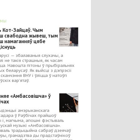
ЭМЫ
ь Кот-Зайцаў. Чым
ш свабодна жывеш, тым
ш намаганняў цябе
існуць
арусі — збалаваныя слухачы, а
лі не такія страшныя, як часам
ца. Навошта пітоны ў прыбіральнях
ых беларусаў. Як выйсці з дэпрэсіі
 сканчэння ВНУ і ўліцца ў натоўп
ўскіх вар’ятаў.
няе «Амбасовішча» ў
ічах
ыдэнцыі амэрыканскага
адара ў Раўбічах прайшоў
 і, магчыма, апошні фэстываль
ускай музыкі «Амбасовішча».
валь традыцыйна сабраў дзеячаў
уры, грамадзтва ды прадстаўнікоў