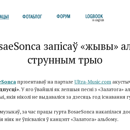
saeSonca запісаў «жывы» а
струнным трыо
eSonca
прэзентаваў на партале
Ultra-Music.com
акусты
дпусці»
. У яго ўвайшлі як лепшыя песні з «Залатога» а
ыі, якія ніколі не выдаваліся за дзесяць год існавання г
 музыкаў, за час працы гурта BosaeSonca накапілася д
ія ніяк не ўпісваліся ў канцэпт «Залатога» альбому.