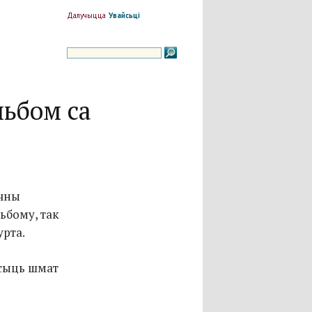
Далучыцца
Увайсьці
льбом са
чны
льбому, так
урта.
осыць шмат