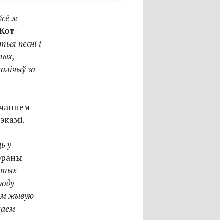
ўсё ж
Кот-
тыя песні і
тых,
палічыў за
учаннем
экамі.
ь у
браны
гэтых
роду
аем жывую
шаем