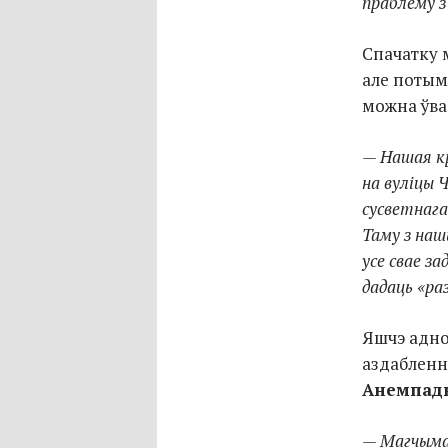
праблему 
Спачатку м
але потым 
можна ўва
— Нашая кр
на вуліцы 
сусветнага
Таму з наш
усе свае з
дадаць «раз
Яшчэ адно
аздабленн
Анемпад
— Магчыма 