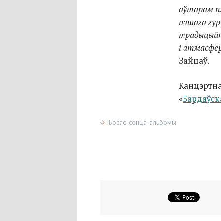
аўтарам пл
нашага гур
традыцыйна
і атмасфер
Зайцаў.
Канцэртна
«
Бардаўск
Босае сонца
,
альбомы