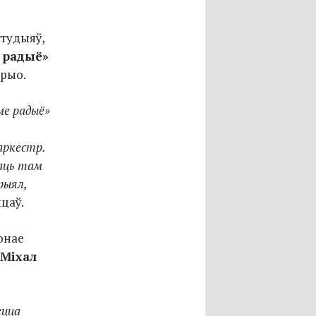
студыяў,
 радыё»
трыо.
ме радыё»
аркестр.
ваць там
рыял,
йцаў.
онае
Міхал
ецца