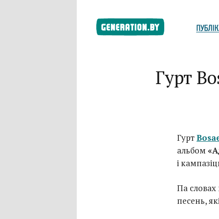
Гурт Bo
Гурт
Bosa
альбом
«А
і кампазіц
Па словах
песень, як