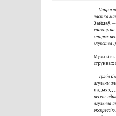
— Папросту
частка маі
Зайцаў
. 
ходзяць на
старых пес
глупства :)
Музыкі вы
струнных і
— Трэба бы
агульны ал
падыход д
песень адн
агульная а
экспрэссію