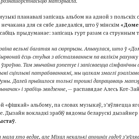
з рознашорстнасьцю матэрыяла.
узыкі планавалі запісаць альбом на адной з польскіх 
нечакана для ся сябе даведаліся, што ў мінскім
«Доме
сабіць прыдуманае: запісаць гурт разам са струнным 
аіна вельмі багатая на сюрпрызы. Апынулася, што ў «До
Чырвонай ёсць студыя з абсталяваннем па вялікім рахунку
 ўзроўню. Там звычайна рэпетуе і запісваецца сімфанічны 
ымі сціплымі патрабаваннямі, мы цалкам змаглі рэаліза
адумы. Далей прыйшлося толькі трошкі дапрацаваць матэ
ыначак» і зрабіць звядзенне
, — распавядае Алесь Кот-За
й «фішкай» альбому, па словах музыкаў, з’яўляецца яг
е. Дызайн вокладкі зрабіў вядомы беларускі дызайнер
ыстаў
.
мала хто ведае, але Міхал некалькі апошніх гадоў з’яўля