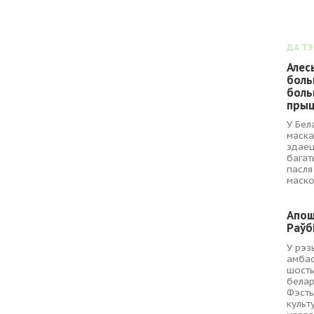
ДА Т
Алес
боль
боль
прыц
У Бел
маска
здаец
багат
пасля
маско
Апош
Раўб
У рэз
амбас
шосты
белар
Фэсты
культ