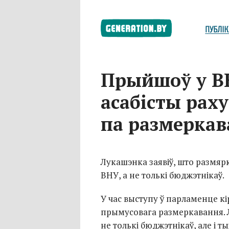
Прыйшоў у ВН
асабісты рах
па размеркав
Лукашэнка заявіў, што размяр
ВНУ, а не толькі бюджэтнікаў.
У час выступу ў парламенце кір
прымусовага размеркавання. 
не толькі бюджэтнікаў, але і т