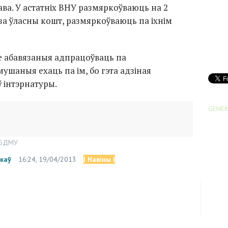
ава. У астатніх ВНУ размяркоўваюць на 2
 за ўласны кошт, размяркоўваюць па іхнім
е абавязаныя адпрацоўваць па
мушаныя ехаць па ім, бо гэта адзіная
 інтэрнатуры.
GENER
БДМУ
каў
16:24, 19/04/2013
| Навіны |