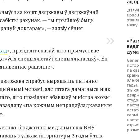
ад п
Дзяўч
учыўся за кошт дзяржавы ў дзяржаўнай
Брэсц
 асабісты рахунак, — ты прыйшоў быць
з'яві
мяжу
працуй доктарам», — заявіў сёння
«Раз
веда
хад
», прэзідэнт сказаў, што прымусовае
дума
 «ўсіх спецыялістаў і спецыяльнасцяў». Ён
Gener
гісто
адпаведнае рашэнне».
па св
краін
і, дзяржава спрабуе вырашыць пытанне
але б
гады.
цыйнымі мерамі, але гэтага дамагчыся ніяк
жыхар
дзярж
аго, што прэзідэнт абавязаў міністра аховы
студэ
раваздачу «па кожным непрацаўладкаваным
пасту
астат
».
серыі
наста
атрым
пускнікі-бюджэтнікі медыцынскіх ВНУ
разме
ваць з улікам інтэрнатуры 3 гады ў тых