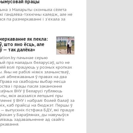
рымусовай працы
ына з Маларыты скончыла сёлета
кі гандлёва-тэхнічны каледж, але не
лася па размеркаванні і з’ехала за
меркаванне як пекла:
ў, што яно ёсць, але
ў — так далёка»
ation.by пачынае серыю
рый пра маладых беларусаў, што не
аёй волі працуюць у розных кропках
ы. Яны не рабілі ніякіх злачынстваў,
ылі абмежаваныя ў правах на два
 Права на свабодны выбар месца
ства і працы пасля заканчэння
аўных ВНУ ў Беларусі губляюць
нты, якія аказаліся лепшымі пры
пленні ў ВНУ і набралі болей балаў за
ніх, каб прайсці на бюджэт. Першы ў
 — выпускнік гістфака БДУ, які працуе
ўнікам у Бараўлянах, ды навучыўся
ліваць задавальненне ад свайго
ркавання.