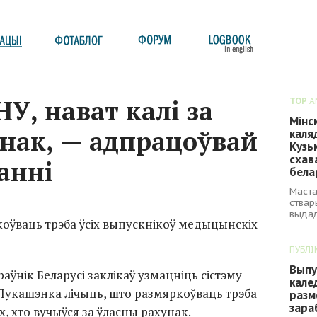
У, нават калі за
TOP
A
Мінс
унак, — адпрацоўвай
каля
Кузь
схав
анні
бела
Маста
ствар
выдад
коўваць трэба ўсіх выпускнікоў медыцынскіх
ПУБЛІ
Выпу
аўнік Беларусі заклікаў узмацніць сістэму
кале
Лукашэнка лічыць, што размяркоўваць трэба
разм
зара
ых, хто вучыўся за ўласны рахунак.