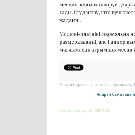
месцах, куды іх накіруе дзярж
гады. Студэнтаў, што вучыліся
жаданні.
Медыкі-платнікі фармальна н
размеркаванні, але і цяпер вы
магчымасць атрымаць месца ў
разьмеркаваньне
,
клініка
,
Лукашэнка
,
Андрэй Сьмятаньні
Каментары праз FACEBOOK