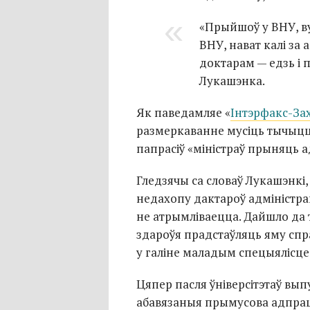
«Прыйшоў у ВНУ, в
ВНУ, нават калі за
доктарам — едзь і 
Лукашэнка.
Як паведамляе «
Інтэрфакс-За
размеркаванне мусіць тычыцца
папрасіў «міністраў прыняць 
Гледзячы са словаў Лукашэнк
недахопу дактароў адміністра
не атрымліваецца. Дайшло да т
здароўя прадстаўляць яму сп
у галіне маладым спецыялісце
Цяпер пасля ўніверсітэтаў вы
абавязаныя прымусова адпраца