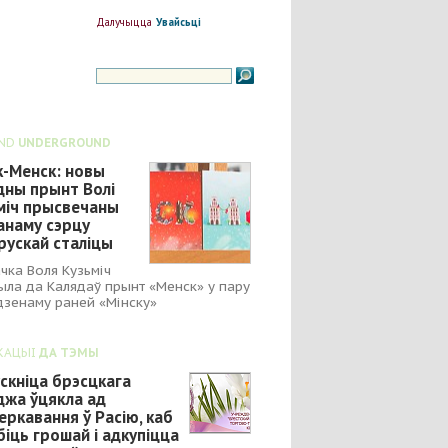
Далучыцца
Увайсьці
ND
UNDERGROUND
к-Менск: новы
дны прынт Волі
міч прысвечаны
анаму сэрцу
рускай сталіцы
чка Воля Кузьміч
ыла да Калядаў прынт «Менск» у пару
зенаму раней «Мінску»
КАЦЫІ
ДА ТЭМЫ
скніца брэсцкага
джа ўцякла ад
еркавання ў Расію, каб
біць грошай і адкупіцца