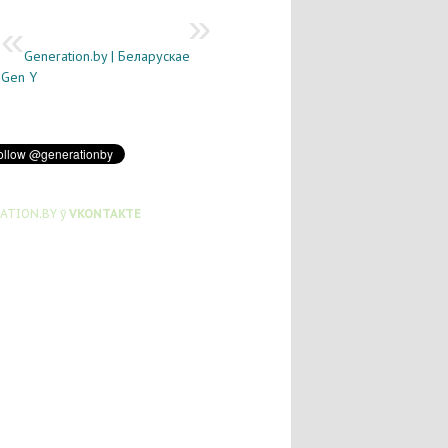
Generation.by | Беларускае
Gen Y
ATION.BY ў
VKONTAKTE