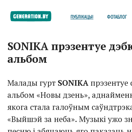
SONIKA прэзентуе дэ
альбом
Малады гурт
SONIKA
прэзентуе 
альбом «Новы дзень», аднайменн
якога стала галоўным саўндтрэк
«Выйшэй за неба». Музыкі ужо зня
песню і абяцаюць яго паказаць 