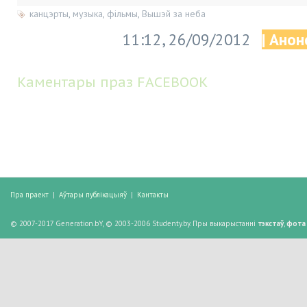
канцэрты
,
музыка
,
фільмы
,
Вышэй за неба
11:12, 26/09/2012
| Анон
Каментары праз FACEBOOK
Пра праект
|
Аўтары публікацыяў
|
Кантакты
© 2007-2017 Generation.bY, © 2003-2006 Studenty.by. Пры выкарыстанні
тэкстаў
,
фота