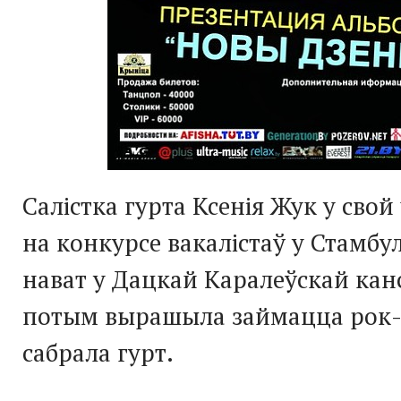
Салістка гурта Ксенія Жук у свой
на конкурсе вакалістаў у Стамбул
нават у Дацкай Каралеўскай канс
потым вырашыла займацца рок-
сабрала гурт.