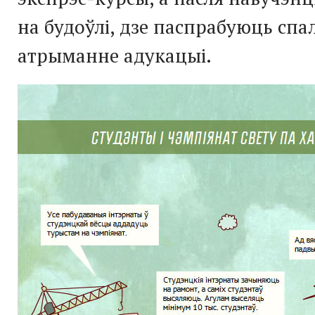
на будоўлі, дзе паспрабуюць спа
атрыманне адукацыі.