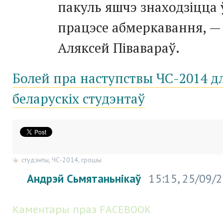
пакуль яшчэ знаходзіцца 
працэсе абмеркавання, 
Аляксей Півавараў.
Болей пра наступствы ЧС-2014 д
беларускіх студэнтаў
студэнты
,
ЧС-2014
,
грошы
Андрэй Сьмятаньнікаў
15:15, 25/09/
Каментары праз FACEBOOK