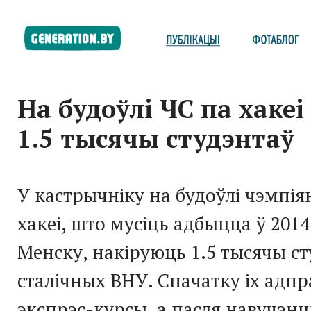
На будоўлі ЧС па хаке
1.5 тысячы студэнтаў
У кастрычніку на будоўлі чэмпія
хакеі, што мусіць адбыцца ў 2014
Менску, накіруюць 1.5 тысячы с
сталічных ВНУ. Спачатку іх адпр
экспрэс-курсы, а пасля навучэн