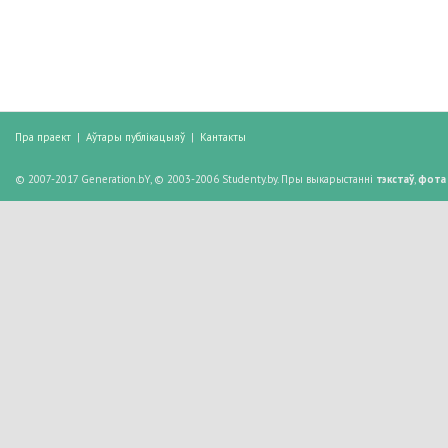
Пра праект
|
Аўтары публікацыяў
|
Кантакты
© 2007-2017 Generation.bY, © 2003-2006 Studenty.by. Пры выкарыстанні
тэкстаў
,
фота