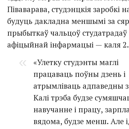
Піваварава, студэнцкія заробкі н
будуць дакладна меншымі за сяр
прыбыткаў чальцоў студатрадаў
афіцыйнай інфармацыі — каля 2.
«Улетку студэнты маглі
працаваць поўны дзень і
атрымліваць адпаведны з
Калі трэба будзе сумяшча
навучанне і працу, зарпла
вядома, будзе менш. Але і