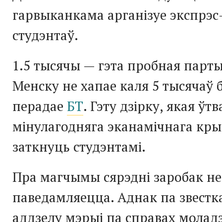
гарвыканкама арганізуе экспрэс
студэнтаў.
1.5 тысячы — гэта пробная парты
Менску не хапае каля 5 тысячаў 
перадае
БТ
. Гэту дзірку, якая ўт
мінулагодняга эканамічнага кры
заткнуць студэнтамі.
Пра магчымы сярэдні заробак не
паведамляецца. Аднак па звестк
аддзелу мэрыі па справах моладз