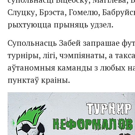
Слуцку, Брэста, Гомелю, Бабруйс
рыхтуюцца прыняць удзел.
Супольнасць Забей запрашае фу
турніры, лігі, чэмпіянаты, а такс
аўтаномныя каманды з любых н
пунктаў краіны.