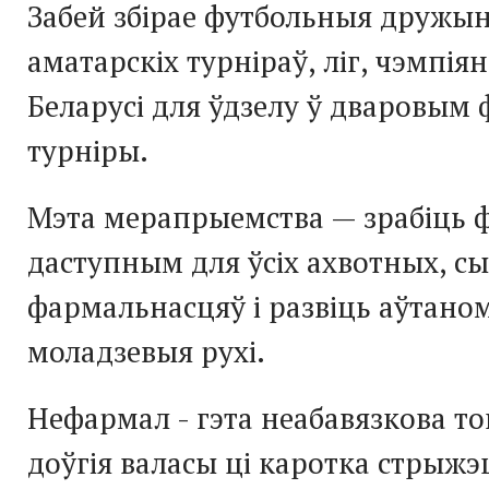
Забей збірае футбольныя дружы
аматарскіх турніраў, ліг, чэмпіян
Беларусі для ўдзелу ў дваровым
турніры.
Мэта мерапрыемства — зрабіць 
даступным для ўсіх ахвотных, сы
фармальнасцяў і развіць аўтан
моладзевыя рухі.
Нефармал - гэта неабавязкова той
доўгія валасы ці каротка стрыжэ