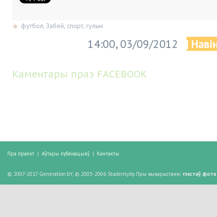
футбол
,
Забей
,
спорт
,
гульні
14:00, 03/09/2012
| Наві
Каментары праз FACEBOOK
Пра праект
|
Аўтары публікацыяў
|
Кантакты
© 2007-2017 Generation.bY, © 2003-2006 Studenty.by. Пры выкарыстанні
тэкстаў
,
фота