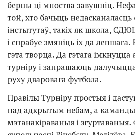
берцы ці мноства завушніц. Нефа
той, хто бачыць недасканаласц
інстытутаў, такіх як школа, СДЮ
і спрабуе змяніць іх да лепшага.
гэта творца. Да гэтага імкнуцца
турніру і запрашаюць далучыцца
руху дваровага футбола.
Правілы Турніру простыя і дасту
пад адкрытым небам, а каманды
мэтанакіраваныя і згуртаваныя.
супольнасці Віцебску, Магілёва, 