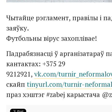
Чытайце рэгламент, правілы і п
заяўку.
Футбольны вірус захоплівае!
Падрабязнасці ў арганізатараў 
кантактах: +375 29
9212921,
vk.com/turnir_neformalo
скайп
tinyurl.com/turnir-neforma
праз хэштэг #zabej карыстача @z