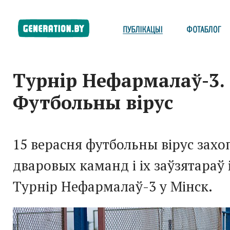
Турнір Нефармалаў-3.
Футбольны вірус
15 верасня футбольны вірус захо
дваровых каманд і іх заўзятараў 
Турнір Нефармалаў-3 у Мінск.