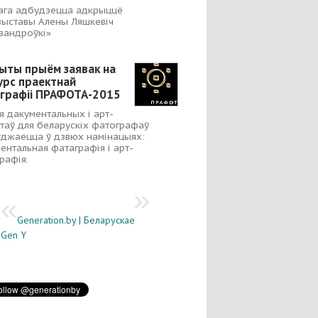
ага адбудзецца адкрыццё
ыставы Алены Ляшкевіч
вандроўкі»
ыты прыём заявак на
урс праектнай
графіі ПРАФОТА-2015
я дакументальных і арт-
таў для беларускіх фатографаў
джаецца ў дзвюх намінацыях:
ентальная фатаграфія і арт-
рафія.
Generation.by | Беларускае
Gen Y