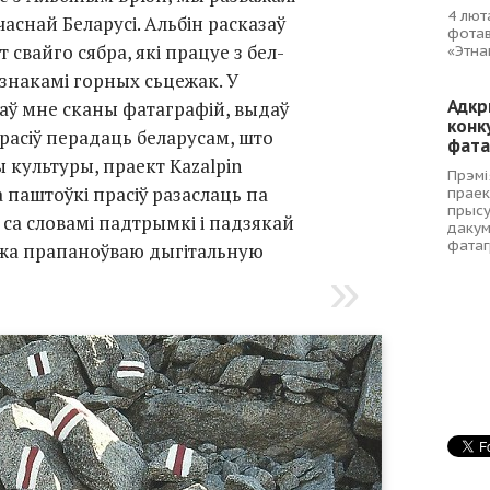
4 лют
аснай Беларусі. Альбін расказаў
фотав
свайго сябра, які працуе з бел-
«Этна
знакамі горных сьцежак. У
Адкр
лаў мне сканы фатаграфій, выдаў
конк
прасіў перадаць беларусам, што
фата
 культуры, праект Kazalpin
Прэмі
а паштоўкі прасіў разаслаць па
праек
прысу
 са словамі падтрымкі і падзякай
дакум
фатаг
 жа прапаноўваю дыгітальную