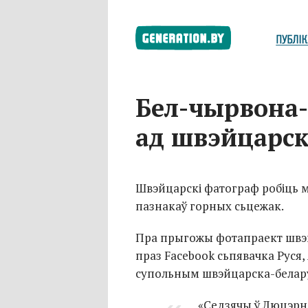
Бел-чырвона
ад швэйцарск
Швэйцарскі фатограф робіць 
пазнакаў горных сьцежак.
Пра прыгожы фотапраект швэй
праз Facebook сьпявачка Руся, 
супольным швэйцарска-белар
«Седзячы ў Люцэрн