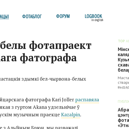
-белы фотапраект
TOP
A
Мінс
ага фатографа
каля
Кузь
схав
бела
Маста
мастацкія здымкі бел-чырвона-белых
ствар
выдад
царскага фатографа Kari Joller
распавяла
ПУБЛІ
якая з гуртом Akana удзельнічае ў
Абра
ускім музычным праекце
Kazalpin
.
цэнт
фота
«Этн
е з Альбіным Брюн, мы разважалі