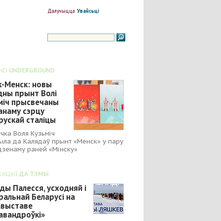
Далучыцца
Увайсьці
ND
UNDERGROUND
к-Менск: новы
дны прынт Волі
міч прысвечаны
анаму сэрцу
рускай сталіцы
чка Воля Кузьміч
ыла да Калядаў прынт «Менск» у пару
зенаму раней «Мінску»
КАЦЫІ
ДА ТЭМЫ
ды Палесся, усходняй і
ральнай Беларусі на
выставе
авандроўкі»