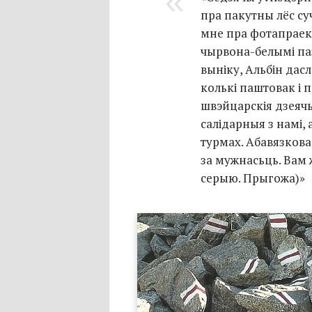
пра пакутны лёс суч
мне пра фотапраект 
чырвона-белымі па
выніку, Альбін дас
колькі паштовак і 
швэйцарскія дзеячы
салідарныя з намі, 
турмах. Абавязкова
за мужнасьць. Вам
серыю. Прыгожа)»