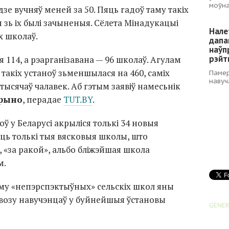
моўна
 дзе вучняў меней за 50. Пяць гадоў таму такіх
я зь іх былі зачыненыя. Сёлета Мінадукацыі
Нале
х школаў.
дапа
наўп
рэйт
 114, а рэарганізавана — 96 школаў. Агулам
 такіх устаноў зьменшылася на 460, саміх
Памер
навуч
тысячаў чалавек. Аб гэтым заявіў намесьнік
арыно
, перадае
TUT.BY
.
оў у Беларусі акрыліся толькі 34 новыя
ь толькі тыя вясковыя школы, што
 «за ракой», альбо бліжэйшая школа
м.
му «непэрспэктыўных» сельскіх школ яны
возу навучэнцаў у буйнейшыя ўстановы
GENER