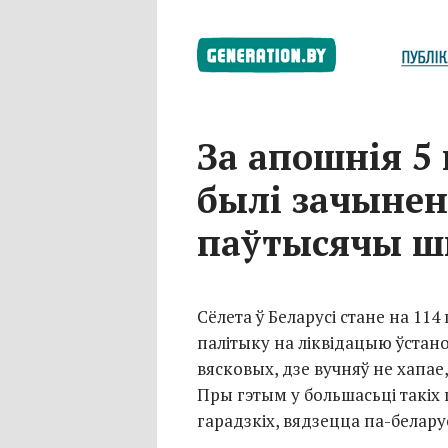
За апошнія 5 
былі зачыне
паўтысячы ш
Сёлета ў Беларусі стане на 11
палітыку на ліквідацыю ўстан
вясковых, дзе вучняў не хапае
Пры гэтым у большасьці такіх
гарадзкіх, вядзецца па-белару