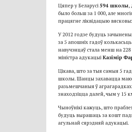
Цяпер у Беларусі
594 школы
,
было больш за 1 000, але многі
працягне ліквідацыю вясковы
У 2012 годзе будуць зачыненыя
за 5 апошніх гадоў колькасьць
навучэнцаў стала менш на 228 
міністра адукацыі
Казімір Ф
Цікава, што за тыя самыя 5 гад
школы. Шанцы захавацца маюц
разьмешчаныя ў аграгарадках,
знаходзіцца далей, чым у 15 к
Чыноўнікі кажуць, што прабле
будуць вырашаць за кошт пад
агульнай сярэдняй адукацыі.