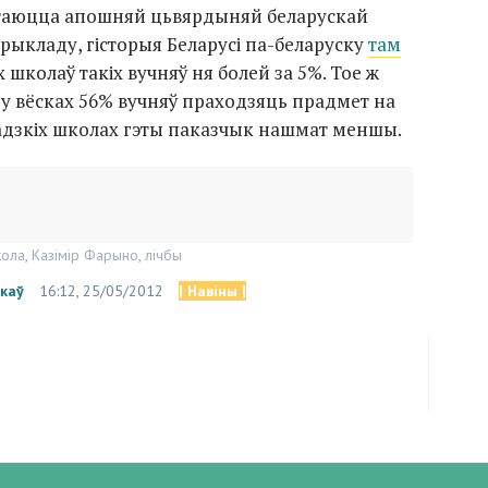
стаюцца апошняй цьвярдыняй беларускай
рыкладу, гісторыя Беларусі
па-беларуску
там
 школаў такіх вучняў ня болей за 5%. Тое ж
і: у вёсках 56% вучняў праходзяць прадмет на
радзкіх школах гэты паказчык нашмат меншы.
ола
,
Казімір Фарыно
,
лічбы
каў
16:12, 25/05/2012
| Навіны |