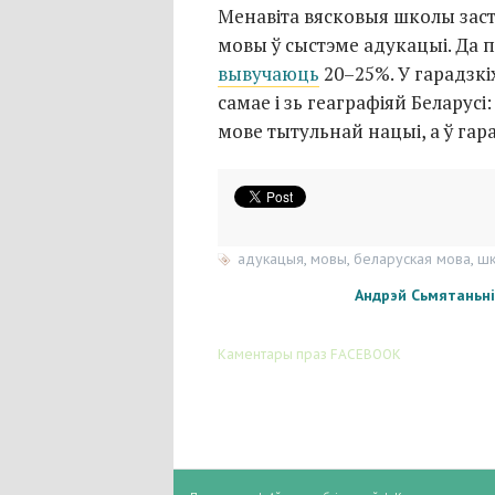
Менавіта вясковыя школы за
мовы ў сыстэме адукацыі. Да п
вывучаюць
20–25%. У гарадзкіх
самае і зь геаграфіяй Беларус
мове тытульнай нацыі, а ў га
адукацыя
,
мовы
,
беларуская мова
,
шк
Андрэй Сьмятаньні
Каментары праз FACEBOOK