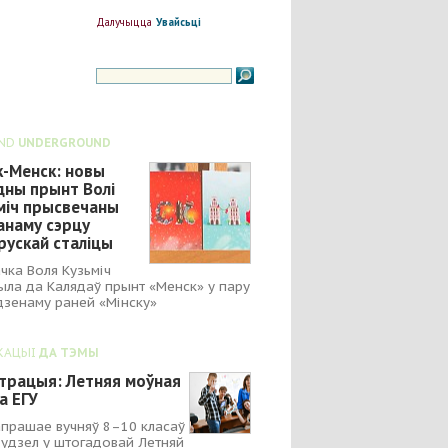
Далучыцца
Увайсьці
ND
UNDERGROUND
к-Менск: новы
дны прынт Волі
міч прысвечаны
анаму сэрцу
рускай сталіцы
чка Воля Кузьміч
ыла да Калядаў прынт «Менск» у пару
зенаму раней «Мінску»
КАЦЫІ
ДА ТЭМЫ
страцыя: Летняя моўная
а ЕГУ
апрашае вучняў 8–10 класаў
 удзел у штогадовай Летняй