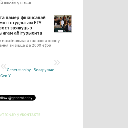
й школе ў Вільні
та памер фінансавай
могі студэнтам ЕГУ
рост звяжуць з
ынгам абітурыента
 максімальнага гадавога кошту
ання знізіцца да 2000 еўра
Generation.by | Беларускае
Gen Y
ATION.BY ў
VKONTAKTE