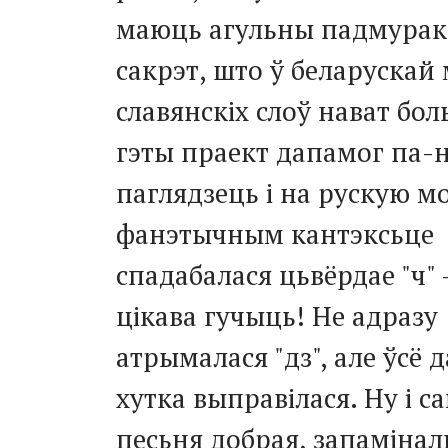
маюць агульны падмурак
сакрэт, што ў беларускай
славянскіх слоў нават бол
гэты праект дапамог па-
паглядзець і на рускую мо
фанэтычным кантэксьце
спадабалася цьвёрдае "ч" 
цікава гучыць! Не адразу
атрымалася "дз", але ўсё д
хутка выправілася. Ну і с
песьня добрая, запамінал