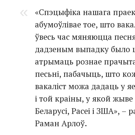
«Спэцыфіка нашага прае
абумоўлівае тое, што вака
ўвесь час мяняюцца песня
дадзеным выпадку было ц
атрымаць рознае прачыт
песьні, пабачыць, што к
вакаліст можа дадаць у яе
і той краіны, у якой жыве
Беларусі, Расеі і ЗША», – 
Раман Арлоў.