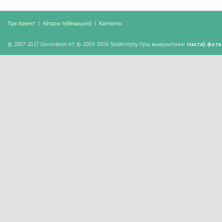
Пра праект
|
Аўтары публікацыяў
|
Кантакты
© 2007-2017 Generation.bY, © 2003-2006 Studenty.by. Пры выкарыстанні
тэкстаў
,
фота