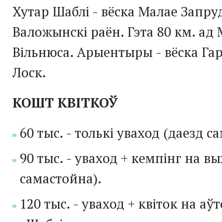
Хутар Шаблі - вёска Малае Запру
Валожынскі раён. Гэта 80 км. ад 
Вільнюса. Арыентыры - вёска Гар
Лоск.
КОШТ КВІТКОЎ
60 тыс. - толькі уваход (даезд с
90 тыс. - уваход + кемпінг на в
самастойна).
120
тыс. - уваход + квіток на аў