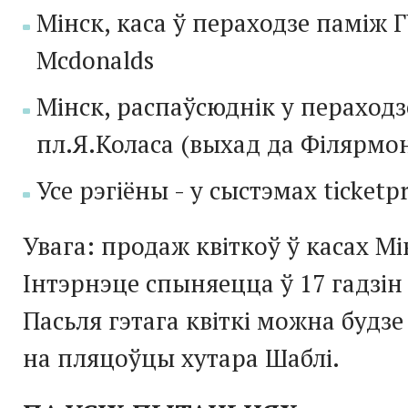
Мінск, каса ў пераходзе паміж 
Mcdonalds
Мінск, распаўсюднік у пераходз
пл.Я.Коласа (выхад да Філярмон
Усе рэгіёны - у сыстэмах ticketpro
Увага: продаж квіткоў ў касах Мі
Інтэрнэце спыняецца ў 17 гадзін 
Пасьля гэтага квіткі можна будзе
на пляцоўцы хутара Шаблі.