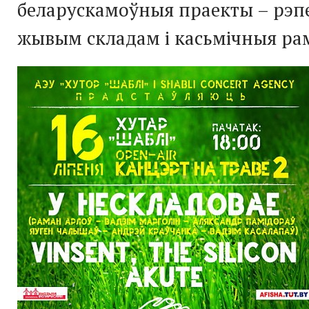
беларускамоўныя праекты – рэпе
жывым складам і касьмічныя рам