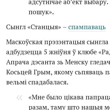
адсутнічае аб’ект выбару. 
пошук».
Cынгл «Станцыя» –
спампаваць
Маскоўская прэзэнтацыя сынгла
адбудзецца 5 жніўня ў клюбе «Р
Апрача дэсанта зь Менску гледач
Косьцей Грым, якому сьпяваць п
вельмі спадабалася.
«Мне было цікава папрац
разам, таму што нашыя 