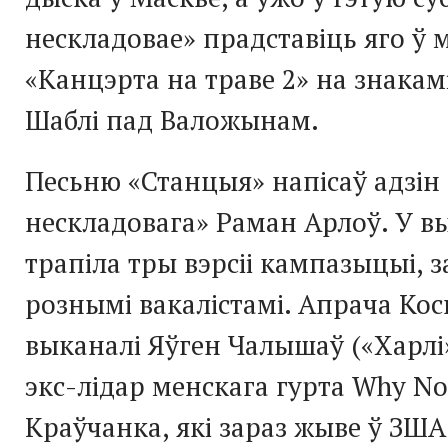
нескладовае» прадставіць яго ў 
«Канцэрта на траве 2» на знака
Шаблі пад Валожынам.
Песьню «Станцыя» напісаў адзін 
нескладовага» Раман Арлоў. У в
трапіла тры вэрсіі кампазыцыі, з
рознымі вакалістамі. Апрача Кос
выканалі Яўген Чалышаў («Харлі»
экс-лідар менскага гурта Why N
Краўчанка, які зараз жыве ў ЗША