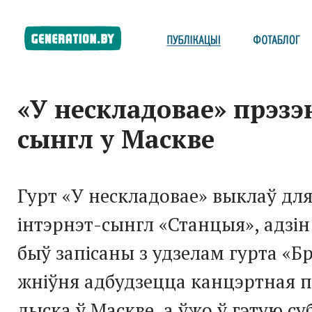
«У нескладовае» прэзэ
сынгл у Маскве
Гурт «У нескладовае» выклаў дл
інтэрнэт-сынгл «Станцыя», адзін 
быў запісаны з удзелам гурта «Бр
жніўня адбудзецца канцэртная 
дыска ў Маскве, а ўжо ў гэтую су