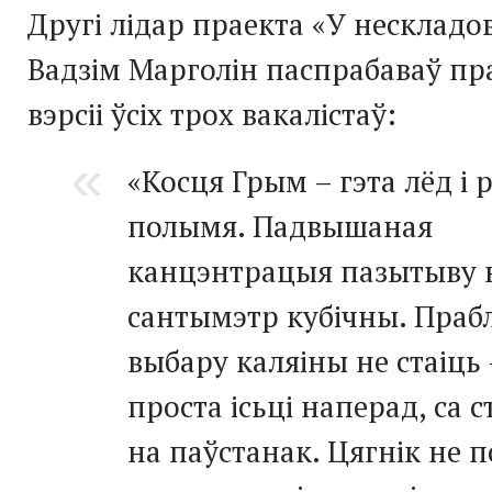
Другі лідар праекта «У нескладо
Вадзім Марголін паспрабаваў пр
вэрсіі ўсіх трох вакалістаў:
«Косця Грым – гэта лёд і
полымя. Падвышаная
канцэнтрацыя пазытыву 
сантымэтр кубічны. Праб
выбару каляіны не стаіць 
проста ісьці наперад, са 
на паўстанак. Цягнік не 