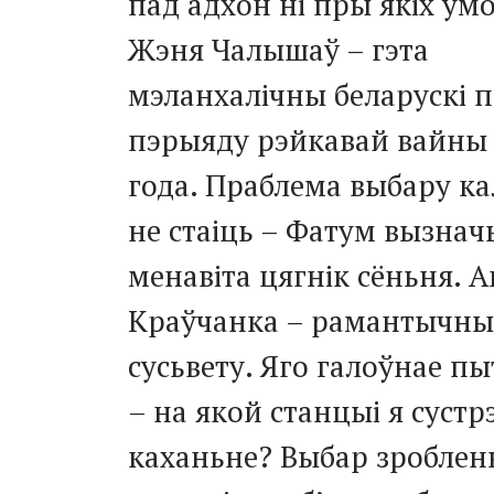
пад адхон ні пры якіх умо
Жэня Чалышаў – гэта
мэланхалічны беларускі 
пэрыяду рэйкавай вайны 
года. Праблема выбару к
не стаіць – Фатум вызнач
менавіта цягнік сёньня. 
Краўчанка – рамантычн
сусьвету. Яго галоўнае п
– на якой станцыі я сустр
каханьне? Выбар зроблен