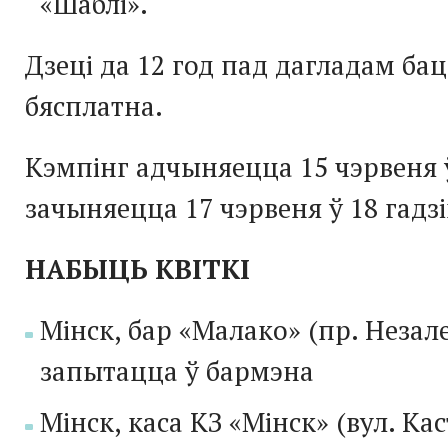
«Шаблі».
Дзеці да 12 год пад дагладам бац
бясплатна.
Кэмпінг адчыняецца 15 чэрвеня ў
зачыняецца 17 чэрвеня ў 18 гадзі
НАБЫЦЬ КВІТКІ
Мінск, бар «
Малако
» (пр. Незал
запытацца ў бармэна
Мінск, каса КЗ «Мінск» (вул. Ка