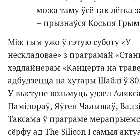
можа таму ўсё так лёгка за
– прызнаўся Косьця Грым
Між тым ужо ў гэтую суботу «У
нескладовае» з праграмай «Стан
хэдлайнерам «Канцерта на траве 
адбудзецца на хутары Шаблі ў 80
У выступе возьмуць удзел Алякс
Памідораў, Яўген Чалышаў, Вадз
Таксама ў праграме мерапрыем
сёрфу ад The Silicon і самыя акт