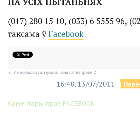
ПА УСІХ ПЫТАНЬНЯХ
(017)
280
15
10
, (0
33
)
6
5555
96
, (0
таксама ў
Facebook
У нескладовае
,
музыка
,
канцэрт на траве 2
16:48, 13/07/2011
| Наві
Каментары праз FACEBOOK