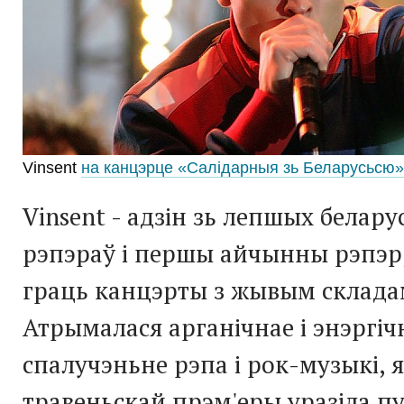
Vinsent
на канцэрце «Салідарныя зь Беларусьсю»
Vinsent - адзін зь лепшых белар
рэпэраў і першы айчынны рэпэр,
граць канцэрты з жывым склада
Атрымалася арганічнае і энэргіч
спалучэньне рэпа і рок-музыкі, 
травеньскай прэм'еры уразіла пуб