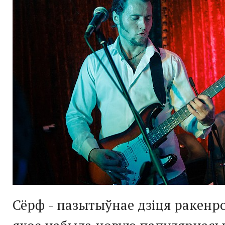
Сёрф - пазытыўнае дзіця ракенр