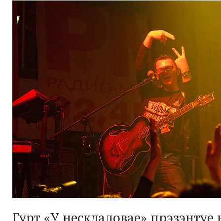
Гурт «У нескладовае» прэзэнтуе 