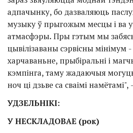
адпачынку, бо дазваляюць пасл
музыку ў прыгожым месцы і ва 
атмасфэры. Пры гэтым мы забяс
цывілізаваны сэрвісны мінімум -
харчаваньне, прыбіральні і маг
кэмпінга, таму жадаючыя могуць
ноч ці дзьве са сваімі намётамі",
УДЗЕЛЬНІКІ:
У НЕСКЛАДОВАЕ (рок)