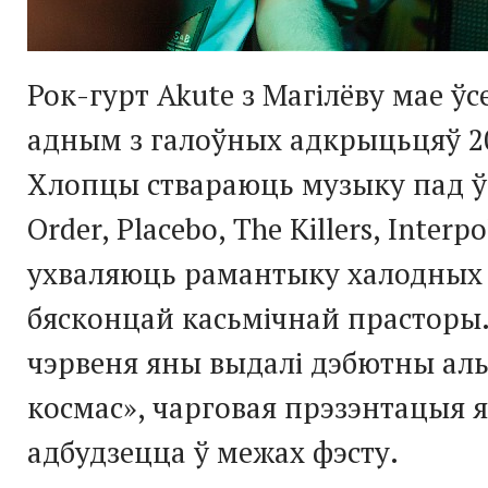
Рок-гурт
Akute
з Магілёву мае ў
адным з галоўных адкрыцьцяў 20
Хлопцы ствараюць музыку пад 
Order
,
Placebo
,
The
Killers
,
Interpo
ухваляюць рамантыку халодных 
бясконцай касьмічнай прасторы.
чэрвеня яны выдалі дэбютны аль
космас», чарговая прэзэнтацыя я
адбудзецца ў межах фэсту.