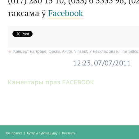
(017)
280
15
10
, (0
33
)
6
5555
96
, (0
таксама ў
Facebook
Канцэрт на траве
,
фэсты
,
Akute
,
Vinsent
,
У нескладовае
,
The Silico
12:23, 07/07/2011
Каментары праз FACEBOOK
Пра праект
|
Аўтары публікацыяў
|
Кантакты