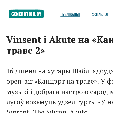
Vinsent і Akute на «Ка
траве 2»
16 ліпеня на хутары Шаблі адбуд
open-air «Канцэрт на траве». У 
музыкі і добрага настрою сярод
лугоў возьмуць удзел гурты «У н
Vinsent, The Silicon, Akute.