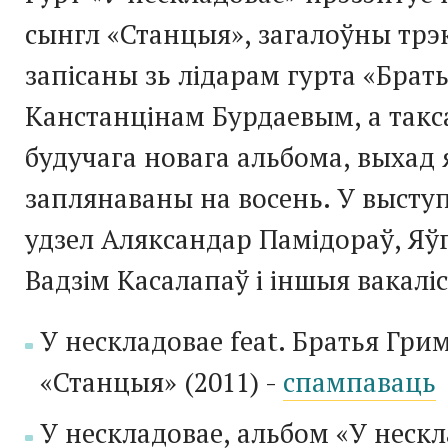
сынгл «Станцыя», загалоўны трэ
запісаны зь лідарам гурта «Брат
Канстанцінам Бурдаевым, а такса
будучага новага альбома, выхад 
заплянаваны на восень. У высту
удзел Аляксандар Памідораў, Яў
Вадзім Касалапаў і іншыя вакалі
У нескладовае
feat
. Братья Гри
«
Станцыя
»
(2011) -
спампаваць
У нескладовае
, альбом «
У нескл