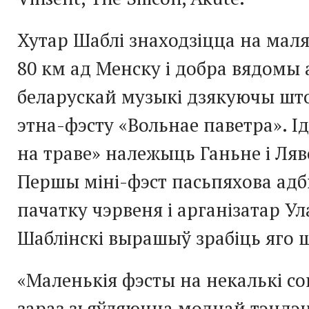
Хутар Шаблі знаходзіцца на маля
80 км ад Менску і добра вядомы
беларускай музыкі дзякуючы шт
этна-фэсту «Вольнае паветра». І
на траве» належыць Ганьне і Ляв
Першы міні-фэст пасьпяхова адб
пачатку чэрвеня і арганізатар Ул
Шаблінскі вырашыў зрабіць яго
«Маленькія
фэсты на некалькі со
зараз зьяўляюцца моднай тэндэ