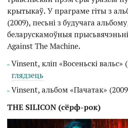
крытыкаў. У праграме гіты з ал
(2009), песьні з будучага альбому
беларускамоўныя прысьвячэньні
Against The Machine.
Vinsent, кліп «Восеньскі вальс» (
глядзець
Vinsent, альбом «Пачатак» (2009
THE
SILICON
(сёрф-рок)