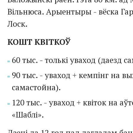
Вільнюса. Арыентыры - вёска Гар
Лоск.
КОШТ КВІТКОЎ
60 тыс. - толькі уваход (даезд с
90 тыс. - уваход + кемпінг на в
самастойна).
120
тыс. - уваход + квіток на аў
«Шаблі».
Дзеці да 12 год пад дагладам бац