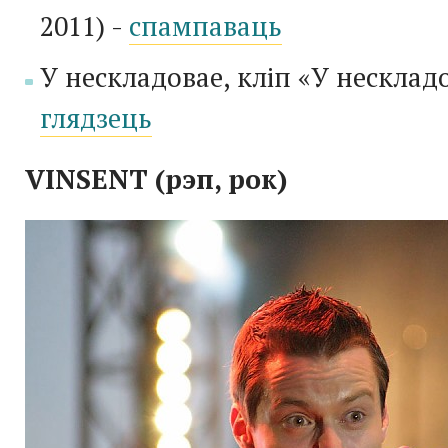
2011) -
спампаваць
У нескладовае, кліп «
У нескладо
глядзець
VINSENT (рэп, рок)