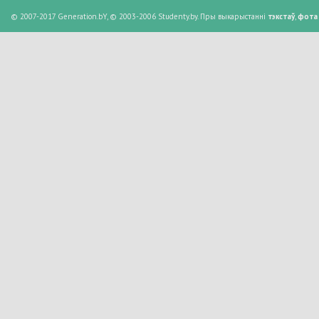
© 2007-2017 Generation.bY, © 2003-2006 Studenty.by. Пры выкарыстанні
тэкстаў
,
фота