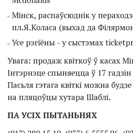
Мінск, распаўсюднік у пераходз
пл.Я.Коласа (выхад да Філярмон
Усе рэгіёны - у сыстэмах ticketpro
Увага: продаж квіткоў ў касах Мі
Інтэрнэце спыняецца ў 17 гадзін 
Пасьля гэтага квіткі можна будзе
на пляцоўцы хутара Шаблі.
ПА УСІХ ПЫТАНЬНЯХ