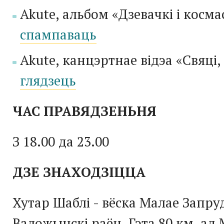
Akute, альбом
«
Дзевачкі і косма
спампаваць
Akute, канцэртнае відэа
«
Свяці,
глядзець
ЧАС ПРАВЯДЗЕНЬНЯ
З
18.00
да
23.00
ДЗЕ ЗНАХОДЗІЦЦА
Хутар Шаблі - вёска Малае Запру
Валожынскі раён. Гэта 80 км. ад 