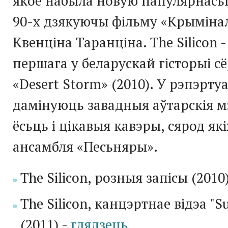
якое набыла новую папулярнасьц
90-х дзякуючы фільму «Крыміна
Квенціна Таранціна.
The
Silicon
-
першага у беларускай гісторыі 
«
Desert
Storm
» (2010). У рэпэрту
дамінуюць завадныя аўтарскія м
ёсьць і цікавыя кавэры, сярод як
ансамбля «Песьняры».
The
Silicon
, розныя запісы (2010)
The
Silicon
, канцэртнае відэа "
Su
(2011) -
глядзець