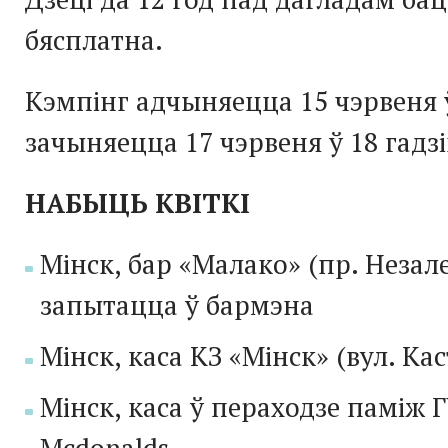
бясплатна.
Кэмпінг адчыняецца 15 чэрвеня ў
зачыняецца 17 чэрвеня ў 18 гадзі
НАБЫЦЬ КВІТКІ
Мінск, бар «
Малако
» (пр. Незал
запытацца ў бармэна
Мінск, каса КЗ «Мінск» (вул. Ка
Мінск, каса ў пераходзе паміж 
Mcdonalds