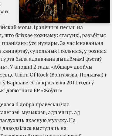
я
агі.
лійскай мовы. Іранічныя песьні на
, што блізкае кожнаму: стасункі, разьбітыя
й пранізаны ўсе нумары. За час існаваньня
а канцэртаў, супольных і сольных, у розных
ь гурта была адзначана дыплёмамі фэстаў
ень». У апошні 2 гады «Абшар» двойчы
сьце Union Of Rock (Вэнгажэва, Польшча) і
ў Варшаве. 3-га красавіка 2011 года ў
ыя дэбютнага EP «Жоўты».
лася б добра правесьці час
 калегамі-музыкамі, адпачыць ад
 паслухаць якасную музыку. На
е даводзілася выступаць на
 Басовішчы бывалі некалькі разоў,