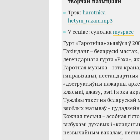
творчай пазыцыяй
Трэк:
harotnica-
hetym_razam.mp3
У сеціве: суполка
myspace
Гурт «Гаротніца» зьявіўся ў 2
Такінданг – беларускі мастак,
легендарнага гурта «Рэха», які
Гаротная музыка – гэта кран
імправізацыі, нестандартныя
«дэструктыўны пажарны аркес
клясыкі, джазу, рэгі і ярка а
Тужлівы тэкст на беларускай 
вясёлых матываў – цудадзейн
Кожная песьня – асобная гіст
выбухамі духавых і «клацаньн
незвычайным вакалам, нестан