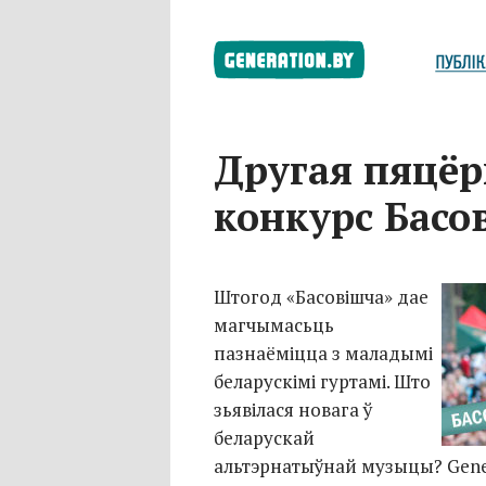
Другая пяцёр
конкурс Басо
Штогод «Басовішча» дае
магчымасьць
пазнаёміцца з маладымі
беларускімі гуртамі. Што
зьявілася новага ў
беларускай
альтэрнатыўнай музыцы? Gener