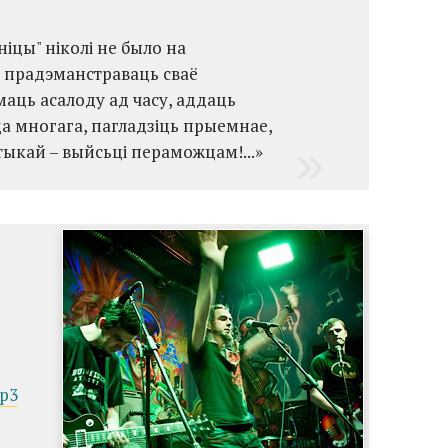
іцы" ніколі не было на
м прадэманстраваць сваё
маць асалоду ад часу, аддаць
а многага, пагладзіць прыемнае,
тыкай – выйсьці пераможцам!...»
mp3