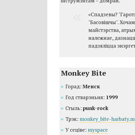
інструмэнтам – домрай.
«Спадзевы? "Гаротн
"Басовішчы". Хоча
майстэрства, атры
належнае, дазнацц
падзяліцца энэрге
Monkey Bite
Горад:
Менск
Год стварэньня:
1999
Стыль:
punk-rock
Трэк:
monkey_bite-harbaty.
У сеціве:
myspace