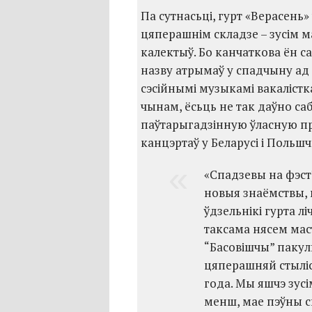
Па сутнасьці, гурт «Верасень» 
цяперашнім складзе – зусім 
калектыў. Бо канчаткова ён са
назву атрымаў у спадчыну ад 
сэсійнымі музыкамі вакалістка
чынам, ёсьць не так даўно са
паўтарыгадзінную ўласную пр
канцэртаў у Беларусі і Польшч
«Спадзевы на фэст
новыя знаёмствы, 
ўдзельнікі гурта л
таксама нясем мас
“Басовішчы” пакуль 
цяперашняй стыліс
года. Мы яшчэ зусі
менш, мае пэўны с