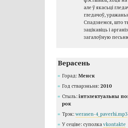
але ў якасьці гледа
гледачоў, уражань
Спадзяемся, што т
зацікавіць і аргані
загалоўную песьню
Верасень
Горад:
Менск
Год стварэньня:
2010
Стыль:
інтэлектуальны по
рок
Трэк:
werasen-4_paverhi.mp3
У сеціве: суполка
vkontakte