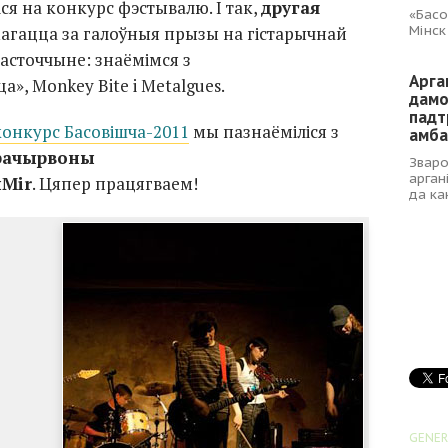
ся на конкурс фэстывалю. І так,
другая
«Басо
Мінск
магацца за галоўныя прызы на гістарычнай
ласточчыне: знаёмімся з
Арга
а», Monkey Bite i Metalgues.
дамо
падт
онкурс Басовішча-2011
мы пазнаёміліся з
амба
рачырвоны
Зваро
арган
Mir
. Цяпер працягваем!
да ка
GENER