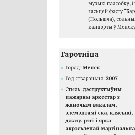
музыкі паасобку, і 
гасьцей фэсту “Бар
(Польшча), сольныя
канцэрты ў Менску
Гаротніца
Горад:
Менск
Год стварэньня:
2007
Стыль:
дэструктыўны
пажарны аркестар з
жаночым вакалам,
элемэнтамі ска, клясыкі,
джазу, рэгі і ярка
акрэсьленай маргінальн