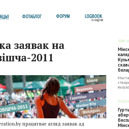
ка заявак на
TOP
A
Мінс
вішча-2011
каля
Кузь
схав
бела
Маста
ствар
выдад
ПУБЛІ
Гурт
абяр
бясп
ation.by працягвае агляд заявак ад
Мінс