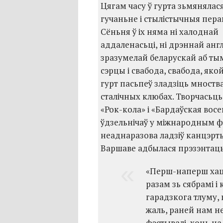
Цягам часу ў гурта зьмянялас
гучаньне і стылістычныя перав
Сёньня ў іх няма ні халоднай
аддаленасьці, ні дрэннай анг
зразумелай беларускай аб тым
сэрцы і свабода, свабода, яко
гурт пасьпеў зладзіць мноств
сталічных клюбах. Творчасьц
«Рок-кола» і «Бардаўская вос
ўдзельнічаў у міжнародным фэ
неаднаразова ладзіў канцэрты 
Варшаве адбылася прэзэнтац
«Перш-наперш хаце
разам зь сябрамі і
гарадзкога тлуму,
жаль, раней нам н
фэстывалі, хоць на