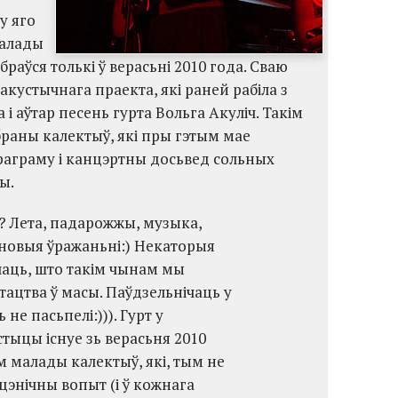
у яго
малады
браўся толькі ў верасьні 2010 года. Сваю
акустычнага праекта, які раней рабіла з
 і аўтар песень гурта Вольга Акуліч. Такім
браны калектыў, які пры гэтым мае
аграму і канцэртны досьвед сольных
ы.
? Лета, падарожжы, музыка,
новыя ўражаньні:) Некаторыя
ічаць, што такім чынам мы
тацтва ў масы. Паўдзельнічаць у
не пасьпелі:))). Гурт у
тыцы існуе зь верасьня 2010
м малады калектыў, які, тым не
цэнічны вопыт (і ў кожнага