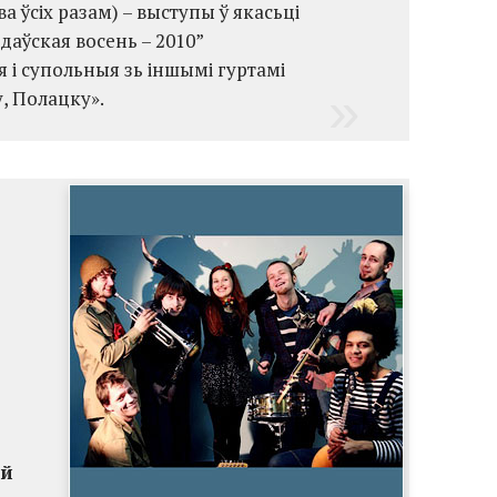
ва ўсіх разам) – выступы ў якасьці
даўская восень – 2010”
 і супольныя зь іншымі гуртамі
, Полацку».
ай