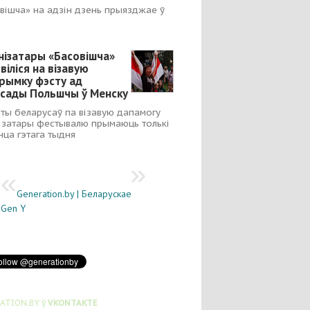
вішча» на адзін дзень прыязджае ў
нізатары «Басовішча»
віліся на візавую
рымку фэсту ад
сады Польшчы ў Менску
ты беларусаў па візавую дапамогу
ізатары фестывалю прымаюць толькі
нца гэтага тыдня
Generation.by | Беларускае
Gen Y
ATION.BY ў
VKONTAKTE