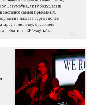
чоў. Безумоўна, як і ў большасьці
ні засталіся самыя прыемныя.
ворчасьць нашага гурта здолее
затараў, і гледачоў. Дасылаем
 з дэбютнага EP "Жоўты"».
п-