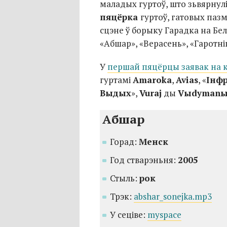
маладых гуртоў, што зьвярнулі
пяцёрка
гуртоў, гатовых паз
сцэне ў борыку Гарадка на Бе
«Абшар», «Верасень», «Гаротніц
У
першай пяцёрцы заявак на к
гуртамі
Amaroka
,
Avias
, «
Інф
Выдых
»,
Vuraj
ды
Vыdymanы
Aбшар
Горад:
Менск
Год стварэньня:
2005
Стыль:
рок
Трэк:
abshar_sonejka.mp3
У сеціве:
myspace