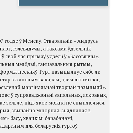
007 годзе ў Менску. Стваральнік – Андрусь
 паэт, тэлевядучы, а таксама ўдзельнік
 ў свой час прымаў удзел і ў «Басовішчы».
альныя мэлёдыі, танцавальныя рытмы,
 формы песьняў. Гурт пазыцыянуе сябе як
тар з жаночым вакалам, элемэнтамі ска,
крэсьленай маргінальнай творчай пазыцыяй».
мове ў суправаджэньні запальных, яскравых,
ае зельле, піць якое можна не спыняючыся.
орыя, звычайна мінорная, зьяднаная з
ем» басу, хвацкімі барабанамі,
дартным для беларускіх гуртоў