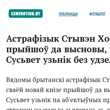
Астрафізык Стывэн Хо
прыйшоў да высновы,
Сусьвет узьнік без удз
Вядомы брытанскі астрафізык Ст
сваёй новай кнізе прыйшоў да в
Сусьвет узьнік па аб'ектыўных п
стварэньне нельга зьвязваць зь