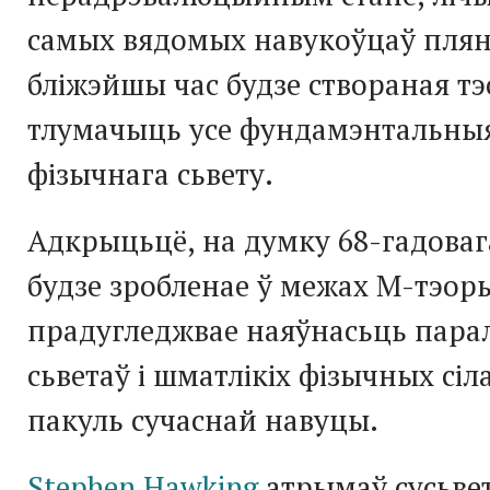
самых вядомых навукоўцаў плян
бліжэйшы час будзе створаная тэ
тлумачыць усе фундамэнтальны
фізычнага сьвету.
Адкрыцьцё, на думку 68-гадоваг
будзе зробленае ў межах М-тэоры
прадугледжвае наяўнасьць пара
сьветаў і шматлікіх фізычных сі
пакуль сучаснай навуцы.
Stephen Hawking
атрымаў сусьве