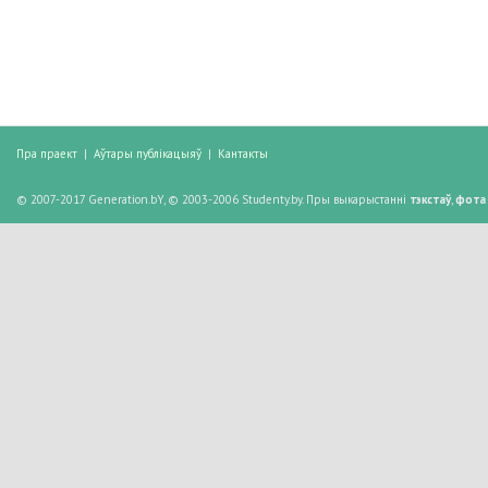
Пра праект
|
Аўтары публікацыяў
|
Кантакты
© 2007-2017 Generation.bY, © 2003-2006 Studenty.by. Пры выкарыстанні
тэкстаў
,
фота