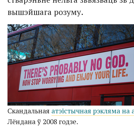
вышэйшага розуму.
Скандальная
атэістычная рэкляма на 
Лёндана ў 2008 годзе.