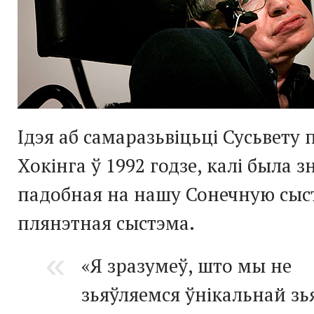
Ідэя аб самаразьвіцьці Сусьвету
Хокінга ў 1992 годзе, калі была 
падобная на нашу Сонечную сыс
плянэтная сыстэма.
«Я зразумеў, што мы не
зьяўляемся ўнікальнай зь