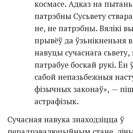
космасе. Адказ на пытань
патрэбны Сусьвету ствара
не, не патрэбны. Вялікі вы
прывёў да ўзьнікненьня 
навуцы сучаснага сьвету, 
патрабуе боскай рукі. Ён 
сабой непазьбежныя наст
фізычных законаў», — пі
астрафізык.
Сучасная навука знаходзіцца ў
перадрэвалюцыйным стане, лічы