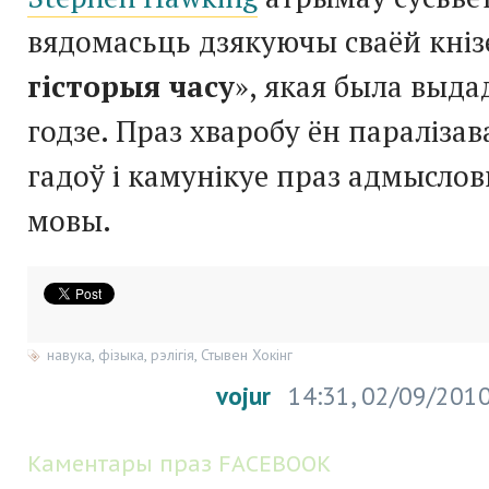
вядомасьць дзякуючы сваёй кніз
гісторыя часу
», якая была выда
годзе. Праз хваробу ён параліза
гадоў і камунікуе праз адмысло
мовы.
навука
,
фізыка
,
рэлігія
,
Стывен Хокінг
vojur
14:31, 02/09/201
Каментары праз FACEBOOK