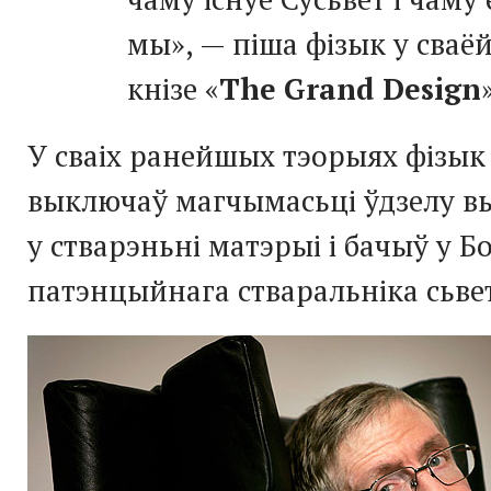
мы», — піша фізык у сваё
кнізе «
The Grand Design
У сваіх ранейшых тэорыях фізык
выключаў магчымасьці ўдзелу в
у стварэньні матэрыі і бачыў у Б
патэнцыйнага стваральніка сьве