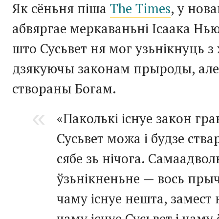
Як сёньня піша
The Times
, у нов
абвяргае меркаваньні Ісаака Нью
што Сусьвет ня мог узьнікнуць з 
дзякуючы законам прыроды, але
створаны Богам.
«Паколькі існуе закон гра
Сусьвет можа і будзе ства
сябе зь нічога. Самаадвол
ўзьнікненьне — вось пры
чаму існуе нешта, замест 
чаму існуе Сусьвет і чаму