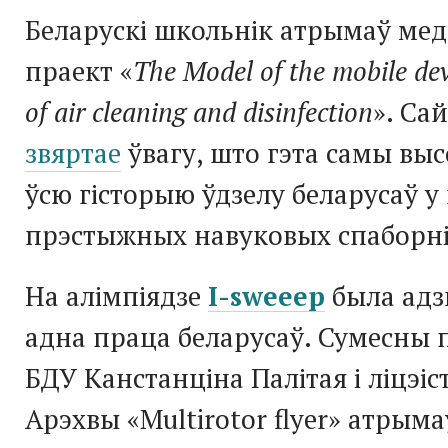
Беларускі школьнік атрымаў мед
праект «
The Model of the mobile dev
of air cleaning and disinfection
». Са
звяртае
ўвагу, што гэта самы выс
ўсю гісторыю ўдзелу беларусаў 
прэстыжных навуковых спаборн
На алімпіядзе
I-sweeep
была адз
адна праца беларусаў. Сумесны п
БДУ Канстанціна Палітая і ліцэіс
Арэхвы «Multirotor flyer» атрым