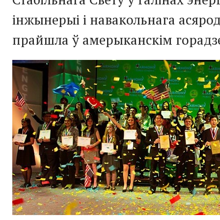
інжынерыі і навакольнага асярод
прайшла ў амерыканскім горадз