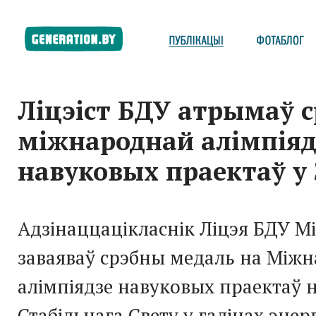
Ліцэіст БДУ атрымаў с
міжнароднай алімпіяд
навуковых праектаў у
Адзінаццацікласнік Ліцэя БДУ М
заваяваў срэбны медаль на Між
алімпіядзе навуковых праектаў 
Стабільнага Свету у галінах энер