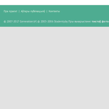
Пра праект
|
Аўтары публікацыяў
|
Кантакты
© 2007-2017 Generation.bY, © 2003-2006 Studenty.by. Пры выкарыстанні
тэкстаў
,
фота