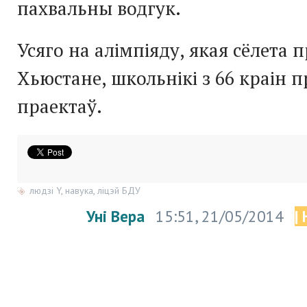
пахвальны водгук.
Усяго на алімпіяду, якая сёлета п
Хьюстане, школьнікі з 66 краін п
праектаў.
людзі Y
,
навука
,
ліцэй БДУ
Уні Вера
15:51, 21/05/2014
|