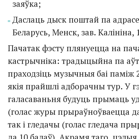
заяўка;
Даслаць дыск поштай па адрасе:
Беларусь, Менск, зав. Калініна, 1
Пачатак фэсту плянуецца на пач
кастрычніка: традыцыйна па аў
праходзіць музычныя баі паміж 2
якія прайшлі адборачны тур. У г
галасаваньня будуць прымаць уд
(голас журы прыраўноўваецца да 
так і гледачы (голас гледача пр
да 10 балаў). Акрамя таго, цэлыя 