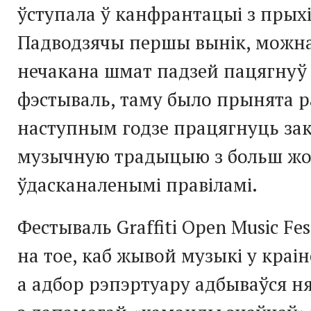
ўступала ў канфрантацыі з прыхі
Падводзячы першы вынік, можна
нечакана шмат падзей пацягнуў 
фэстываль, таму было прынята 
наступным годзе працягнуць за
музычную традыцыю з больш жор
ўдасканаленымі правіламі.
Фестываль Graffiti Open Music Fe
на тое, каб жывой музыкі у краін
а адбор рэпэртуару адбываўся ня