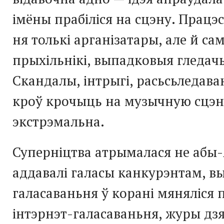
імёны прабіліся на сцэну. Працэс
ня толькі арганізатары, але й самі
прыхільнікі, выпадковыя гледачы
Скандалы, інтрыгі, расьсьледава
кроў крочыць на музычную сцэн
экстрэмальна.
Суперніцтва атрымалася не абы-
аддавалі галасы канкурэнтам, в
галасаваньня ў корані мяняліся 
інтэрнэт-галасаваньня, журы дзя