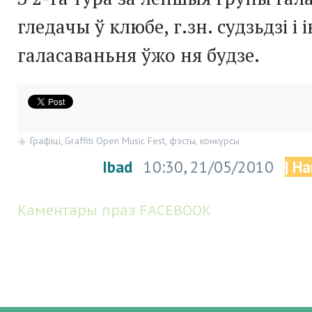
гледачы ў клюбе, г.зн. судзьдзі і 
галасаваньня ўжо ня будзе.
Графіці
,
Graffiti Open Music Fest
,
фэсты
,
конкурсы
Ibad
10:30, 21/05/2010
| На
Каментары праз FACEBOOK