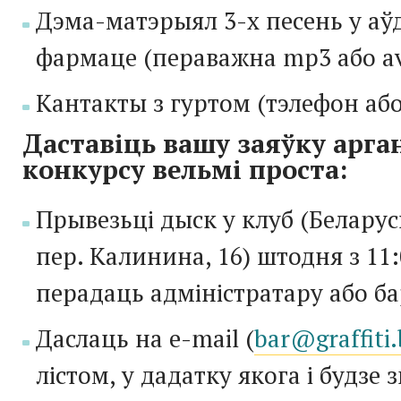
Дэма-матэрыял 3-х песень у аўд
фармаце (пераважна mp3 або av
Кантакты з гуртом (тэлефон аб
Даставіць вашу заяўку арга
конкурсу вельмі проста:
Прывезьці дыск у клуб (Беларус
пер. Калинина, 16) штодня з 11:0
перадаць адміністратару або б
Даслаць на e-mail (
bar@graffiti.
лістом, у дадатку якога і будзе 