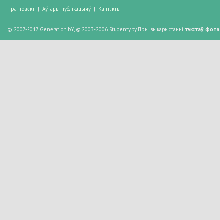
Пра праект
|
Аўтары публікацыяў
|
Кантакты
© 2007-2017 Generation.bY, © 2003-2006 Studenty.by. Пры выкарыстанні
тэкстаў
,
фота