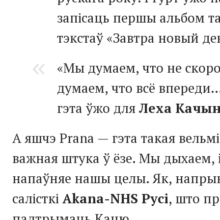
запісаць першы альбом та
тэкстаў «Завтра новый де
«Мы думаем, что не скор
думаем, что всё впереди…
гэта ўжо для
Леха Качын
А яшчэ Prana — гэта такая вельм
важная штука ў ёзе. Мы дыхаем, 
напаўняе нашы целы. Як, напрык
салісткі
Akana-NHS Русі
, што п
падтрымаць Кацю.