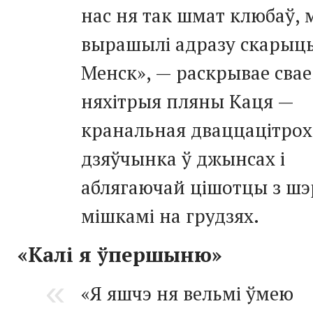
нас ня так шмат клюбаў,
вырашылі адразу скарыц
Менск», — раскрывае свае
няхітрыя пляны Каця —
кранальная дваццацітрох
дзяўчынка ў джынсах і
аблягаючай цішотцы з ш
мішкамі на грудзях.
«Калі я ўпершыню»
«Я яшчэ ня вельмі ўмею