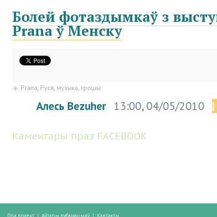
Болей фотаздымкаў з высту
Prana ў Менску
Prana
,
Руся
,
музыка
,
грошы
Алесь Bezuher
13:00, 04/05/2010
Каментары праз FACEBOOK
Пра праект
|
Аўтары публікацыяў
|
Кантакты