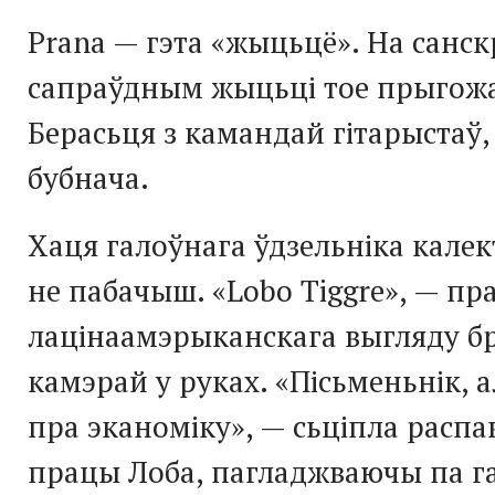
Prana — гэта «жыцьцё». На санск
сапраўдным жыцьці тое прыгожа
Берасьця з камандай гітарыстаў, 
бубнача.
Хаця галоўнага ўдзельніка калек
не пабачыш. «Lobo Tiggre», — пр
лацінаамэрыканскага выгляду бр
камэрай у руках. «Пісьменьнік, 
пра эканоміку», — сьціпла распа
працы Лоба, пагладжваючы па г