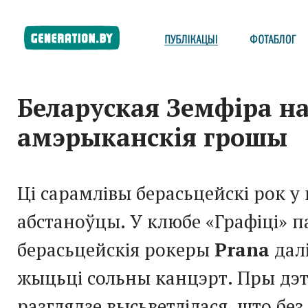
Беларуская Земфіра н
амэрыканскія грошы
Ці сарамлівы берасьцейскі рок у
абстаноўцы. У клюбе «Графіці»
берасьцейскія рокеры
Prana
дал
жыцьці сольны канцэрт. Пры дэ
разглядзе высьветлілася, што без