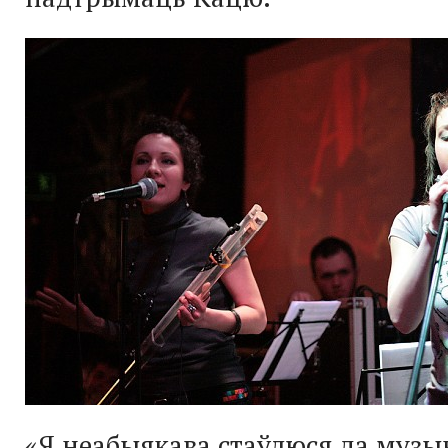
«Я неабыякава стаўлюся да музыкі