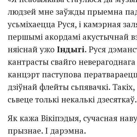
людзей мне заўжды прыемна па
усьміхаецца Руся, і камэрная за
першымі акордамі акустычнай вэр
няіснай ужо
Індыгі
. Руся дэманс
кантрасты свайго неверагоднага г
канцэрт паступова ператвараецц
дзіўнай флейты сьпявачкі. Такіх,
сьвеце толькі некалькі дзесяткаў.
Як кажа Вікіпэдыя, сучасная нав
прызнае. І дарэмна.