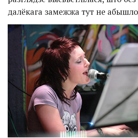
далёкага замежжа тут не абышло