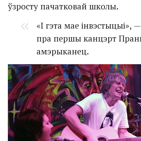
ўзросту пачатковай школы.
«І гэта мае інвэстыцыі», 
пра першы канцэрт Пран
амэрыканец.