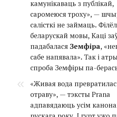
камунікаваць з публікай,
саромеюся троху», — шчы
салісткі не займаць. Філё
беларускай мовы, Каці з
падабалася
Земфіра
, «н
сабе напявала». Так і атр
спроба Земфіры па-берас
«Живая вода превратилас
отраву», — тэксты Prana
адпавядаюць усім канон
рускага року. І гурт ужо 