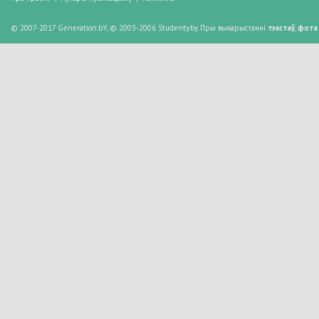
© 2007-2017 Generation.bY, © 2003-2006 Studenty.by. Пры выкарыстанні
тэкстаў
,
фота