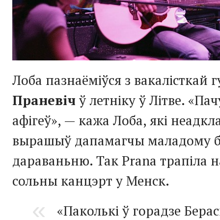
Лоба пазнаёміўся з вакалісткай 
Праневіч
ў летніку ў Літве. «Па
афігеў», — кажа Лоба, які неадкл
вырашыў дапамагчы маладому б
дараваньню. Так Prana трапіла 
сольны канцэрт у Менск.
«Паколькі ў горадзе Берас