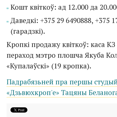
Кошт квіткоў: ад 12.000 да 20.00
Даведкі: +375 29 6490888, +375 1
(гарадзкі).
Кропкі продажу квіткоў: каса КЗ
пераход мэтро плошча Якуба Кол
«Купалаўскі» (19 кропка).
Падрабязьней пра першы студы
«Дзьвюхкроп'е» Тацяны Беланог