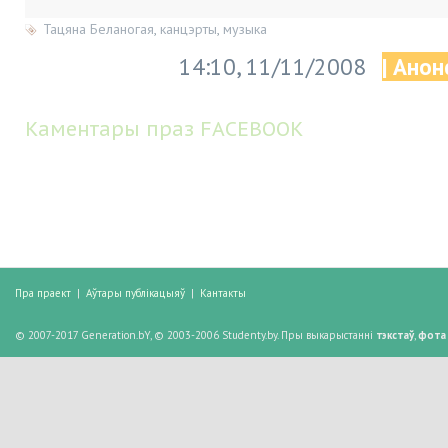
Тацяна Беланогая
,
канцэрты
,
музыка
14:10, 11/11/2008
| Анон
Каментары праз FACEBOOK
Пра праект
|
Аўтары публікацыяў
|
Кантакты
© 2007-2017 Generation.bY, © 2003-2006 Studenty.by. Пры выкарыстанні
тэкстаў
,
фота