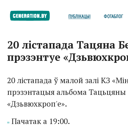
20 лістапада Тацяна Б
прэзэнтуе «Дзьвюхкро
20 лістапада ў малой залі КЗ «Мі
прэзэнтацыя альбома Тацьцяны
«Дзьвюхкроп'е».
Пачатак а 19:00.