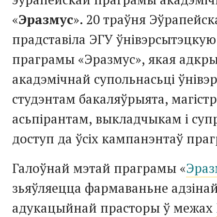
«
Эразмус
». 20 траўня Эўрапейск
прадставіла ЭГУ ўнівэрсытэцку
праграмы «Эразмус», якая адкр
акадэмічнай супольнасьці ўнівэ
студэнтам бакаляўрыята, магіст
асьпірантам, выкладчыкам і суп
доступ да ўсіх кампанэнтаў пра
Галоўнай мэтай праграмы «
Эраз
зьяўляецца фармаваньне адзіна
адукацыйнай прасторы ў межах