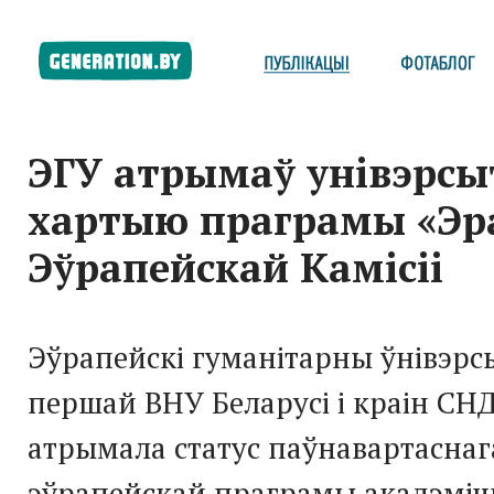
ЭГУ атрымаў унівэрс
хартыю праграмы «Эр
Эўрапейскай Камісіі
Эўрапейскі гуманітарны ўнівэрсы
першай ВНУ Беларусі і краін СНД
атрымала статус паўнавартаснаг
эўрапейскай праграмы акадэміч