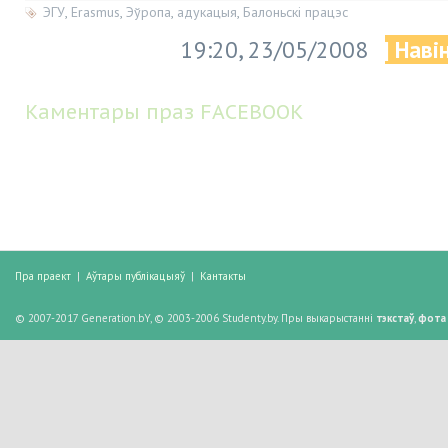
ЭГУ
,
Erasmus
,
Эўропа
,
адукацыя
,
Балоньскі працэс
19:20, 23/05/2008
| Наві
Каментары праз FACEBOOK
Пра праект
|
Аўтары публікацыяў
|
Кантакты
© 2007-2017 Generation.bY, © 2003-2006 Studenty.by. Пры выкарыстанні
тэкстаў
,
фота