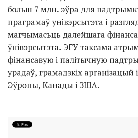
больш 7 млн. эўра для падтрымк
праграмаў унівэрсытэта і разгля
магчымасьць далейшага фінанс
ўнівэрсытэта. ЭГУ таксама атры
фінансавую і палітычную падтры
урадаў, грамадзкіх арганізацый 
Эўропы, Канады і ЗША.