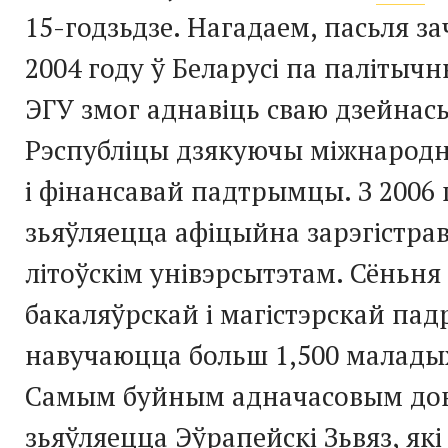
15-годзьдзе. Нагадаем, пасьля з
2004 году ў Беларусі па палітыч
ЭГУ змог аднавіць сваю дзейнась
Рэспубліцы дзякуючы міжнарод
і фінансавай падтрымцы. З 2006
зьяўляецца афіцыйна зарэгістр
літоўскім унівэрсытэтам. Сёньня
бакаляўрскай і магістэрскай пад
навучаюцца больш 1,500 маладых
Самым буйным адначасовым до
зьяўляецца Эўрапейскі Зьвяз, як