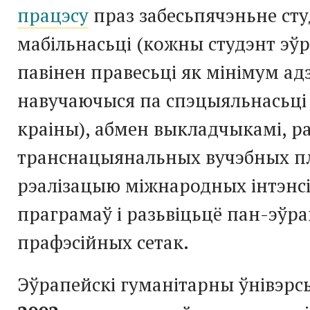
працэсу
праз забесьпячэньне ст
мабільнасьці (кожны студэнт эў
павінен правесьці як мінімум адз
навучаючыся па спэцыяльнасьці
краіны), абмен выкладчыкамі, р
транснацыянальных вучэбных п
рэалізацыю міжнародных інтэнс
праграмаў і разьвіцьцё пан-эўра
прафэсійных сетак.
Эўрапейскі гуманітарны ўнівэрс