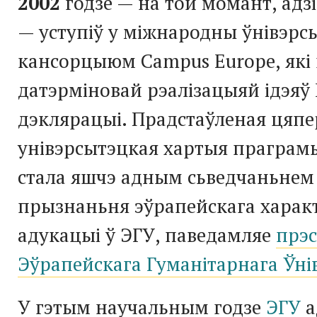
2002
годзе — на той момант, адз
— уступіў у міжнародны ўнівэрс
кансорцыюм Campus Europe, які
датэрміновай рэалізацыяй ідэяў
дэклярацыі. Прадстаўленая цяпе
унівэрсытэцкая хартыя праграм
стала яшчэ адным сьведчаньнем
прызнаньня эўрапейскага характ
адукацыі ў ЭГУ, паведамляе
прэс
Эўрапейскага Гуманітарнага Ўні
У гэтым научальным годзе
ЭГУ
а