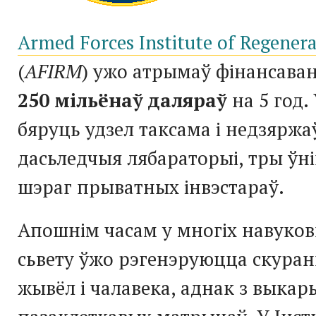
Armed Forces Institute of Regenera
(
AFIRM
) ужо атрымаў фінансава
250 мільёнаў даляраў
на 5 год.
бяруць удзел таксама і недзярж
дасьледчыя лябараторыі, тры ўні
шэраг прыватных інвэстараў.
Апошнім часам у многіх навуков
сьвету ўжо рэгенэруюцца скура
жывёл і чалавека, аднак з выка