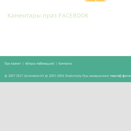
Каментары праз FACEBOOK
Пра праект
|
Аўтары публікацыяў
|
Кантакты
© 2007-2017 Generation.bY, © 2003-2006 Studenty.by. Пры выкарыстанні
тэкстаў
,
фота