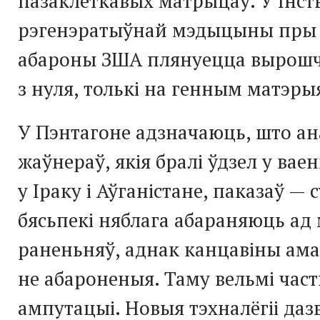
пазаклеткавых матрыцаў. У Інст
рэгенэратыўнай мэдыцыны пры 
абароны ЗША плянуецца вырошч
з нуля, толькі на генным матэры
У Пэнтагоне адзначаюць, што ан
жаўнераў, якія бралі ўдзел у ва
у Іраку і Аўганістане, паказаў — 
бясьпекі няблага абараняюць ад 
раненьняў, аднак канцавіны ам
не абароненыя. Таму вельмі час
ампутацыі. Новыя тэхналёгіі даз