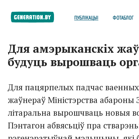
Для амэрыканскіх жа
будуць вырошваць ор
Для пацярпелых падчас ваенных
жаўнераў Міністэрства абароны 
літаральна вырошчваць новыя во
Пэнтагон абвясьціў пра стварэнь
рэгенэратыўнай мэдыцыны, які 