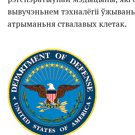
вывучэньнем тэхналёгіі ўжывань
атрыманьня ствалавых клетак.