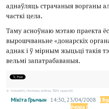
аднаўляць страчаныя ворганы а
часткі цела.
Таму асноўнаю мэтаю праекта ё
вырошчваньне «донарскіх органа
аднак і ў мірным жыцьці такія тэ
вельмі запатрабаваныя.
тэхналёгіі
,
генэтыка
,
войска
,
ЗША
,
здароўе
Мікіта Грычын
14:30, 23/04/2008
| Б
ўчора |