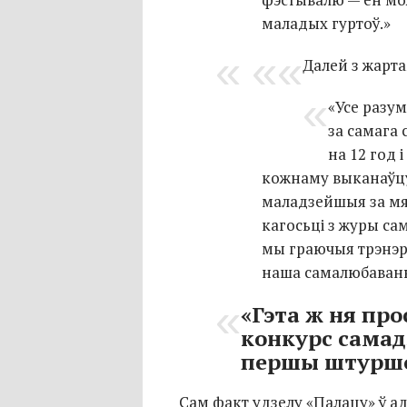
маладых гуртоў.»
Далей з жарт
«Усе разум
за самага 
на 12 год 
кожнаму выканаўцу.
маладзейшыя за мян
кагосьці з журы сам
мы граючыя трэнэр
наша самалюбавань
«Гэта ж ня про
конкурс самад
першы штуршо
Сам факт удзелу «Палацу» ў 