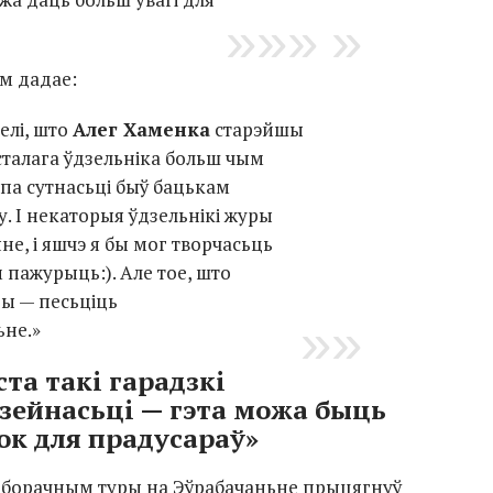
ам дадае:
елі, што
Алег Хаменка
старэйшы
сталага ўдзельніка больш чым
і па сутнасьці быў бацькам
 І некаторыя ўдзельнікі журы
е, і яшчэ я бы мог творчасьць
 пажурыць:). Але тое, што
ы — песьціць
не.»
ста такі гарадзкі
зейнасьці — гэта можа быць
к для прадусараў»
адборачным туры на Эўрабачаньне прыцягнуў