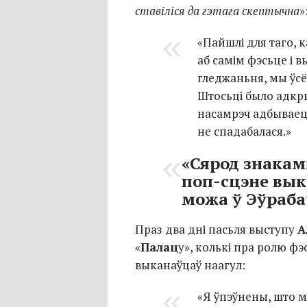
ставіліся да гэтага скептычна
»
«Пайшлі для таго, 
аб самім фэсьце і в
гледжаньня, мы ўсё
Штосьці было адкры
насамрэч адбываец
не спадабалася.»
«Сярод знакам
поп-сцэне
вык
можа ў Эўраба
Праз два дні пасьля выступу
А
«
Палац
у», колькі пра ролю ф
выканаўцаў наагул:
«Я ўпэўнены, што 