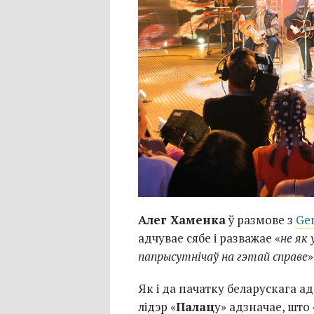
Алег Хаменка
ў размове з
Gen
адчувае сябе і разважае «
не як 
папрысутнічаў на гэтай справе
»
Як і да пачатку беларускага ад
лідэр «
Палац
у» адзначае, што 