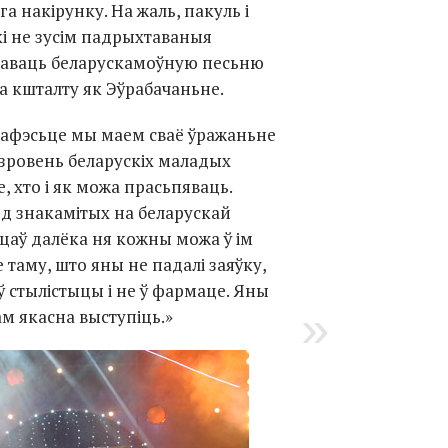
а накірунку. На жаль, пакуль і
кі не зусім падрыхтаваныя
анаваць беларускамоўную песьню
а кшталту як Эўрабачаньне.
ўрафэсьце мы маем сваё ўражаньне
ўзровень беларускіх маладых
, хто і як можа прасьпяваць.
д знакамітых на беларускай
аў далёка ня кожны можа ў ім
е таму, што яны не падалі заяўку,
ў стылістыцы і не ў фармаце. Яны
ам якасна выступіць.»