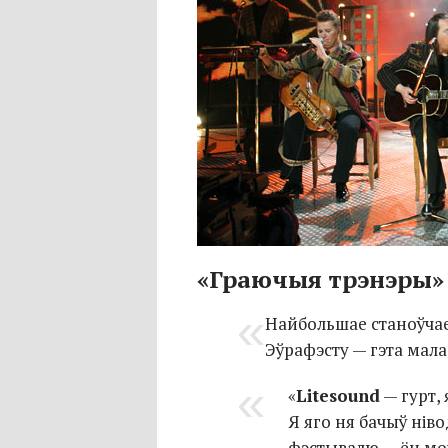
«Граючыя трэнэры»
Найбольшае станоўчае
Эўрафэсту — гэта мал
«
Litesound
— гурт,
Я яго ня бачыў нів
фэстывалю — ён мож