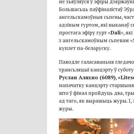
не зьяўляўся ў эфіры дзяржаў
Большасьць паўфіналістаў Эўр
ангельскамоўныя сьпевы, час
адзіным гуртом, які выканаў 
простага эфіру гурт «
Dali
», як
з ангельскамоўным сьпевам «
куплет
па-беларуску
.
Паводле галасаваньня гледач
трансьляцыі канцэрту ў субот
Руслан Аляхно (6089)
,
«Lites
напачатку канцэрту старшын
што ў фінал пройдуць два, тр
ад таго, як вырашыць журы. І,
журы.