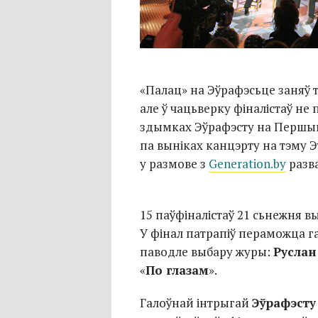
«Пал­ац» на Эўрафэсьце заняў 
але ў чацьверку фіналістаў не 
здымках­ Эўрафэсту на Першым 
па выніках канцэрту на тэму Э
у размове з
Generation.by
разв
15 паўфіналістаў 21 сьнежня в
У фінал патрапіў пераможца г
паводле выбару журы:
Руслан
«
По глазам
».
Галоўнай інтрыгай
Эўрафэсту