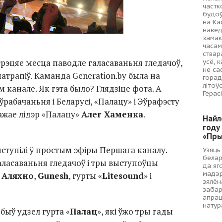
частк
будоў
на Ка
навед
замак
часам
ствар
трэцяе месца паводле галасаваньня гледачоў,
усё, 
не са
патрапіў. Каманда Generation.by была на
горад
літоў
канале. Як гэта было? Глядзіце фота. А
Герас
ўрабачаньня і Беларусі, «Палацу» і Эўрафэсту
ажае лідэр «Палацу»
Алег Хаменка
.
Найл
году
«Пры
ыступілі ў простым эфіры Першага каналу.
Узяць
белар
аласаваньня гледачоў і тры выступоўцы
да яг
мадэр
 Аляхно
,
Gunesh
, гурты «
Litesound
» і
зялён
забар
апрац
натур
быў удзел гурта «
Палац
», які ўжо тры гады