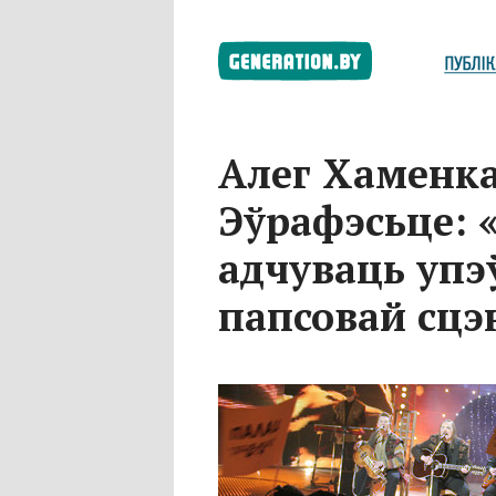
Алег Хаменка
Эўрафэсьце: 
адчуваць упэ
папсовай сцэ