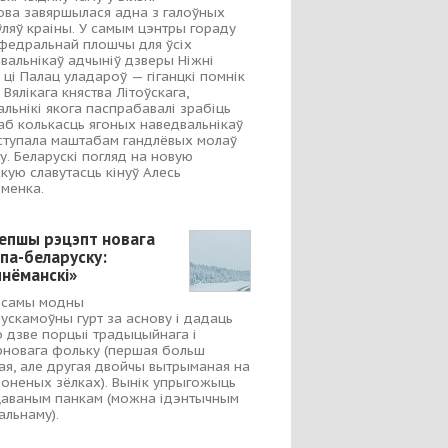
ова завяршылася адна з галоўных
ляў краіны. У самым цэнтры гораду
федральнай плошчы для ўсіх
вальнікаў адчыніў дзверы Ніжні
 ці Палац уладароў — гіганцкі помнік
 Вялікага княства Літоўскага,
альнікі якога паспрабавалі зрабіць
каб колькасць ягоных наведвальнікаў
ступала маштабам гандлёвых молаў
у. Беларускі погляд на новую
скую славутасць кінуў Алесь
іменка.
епшы рэцэпт новага
 па-беларуску:
нёманскі»
 самы модны
ускамоўны гурт за аснову і дадаць
о дзве порцыі традыцыйнага і
новага фольку (першая больш
ая, але другая двойчы вытрыманая на
оненых зёлках). Вынік упрыгожыць
аваным панкам (можна ідэнтычным
альнаму).