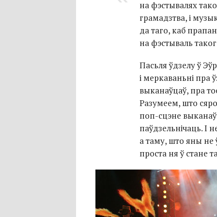
на фэстывалях таког
грамадзтва, і музы
да таго, каб прап
на фэстываль таког
Пасьля ўдзелу ў Э
і меркаваньні пра 
выканаўцаў, пра тое
Разумеем, што сяро
поп-сцэне
выканаўц
паўдзельнічаць. І н
а таму, што яны не 
проста ня ў стане т