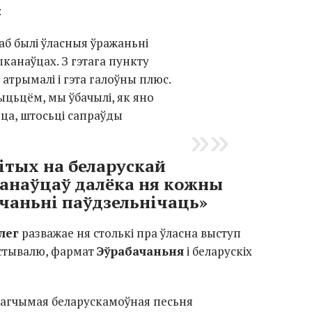
:
каб былі ўласныя ўражаньні
ыканаўцах. З гэтага пункту
 атрымалі і гэта галоўны плюс.
цьцём, мы ўбачылі, як яно
ца, штосьці сапраўды
ітых на беларускай
анаўцаў далёка ня кожны
чаньні паўдзельнічаць»
лег
разважае ня столькі пра ўласна выступ
эстывалю, фармат
Эўрабачаньня
і беларускіх
магчымая беларускамоўная песьня