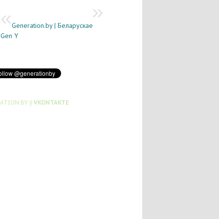
Generation.by | Беларускае
Gen Y
ATION.BY ў
VKONTAKTE