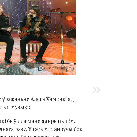
 ўражаньне Алега Хаменкі ад
адыя музыкі:
 які быў для мяне адкрыцьцём.
однага разу. У гэтым станоўчы бок
а даць больш увагі для