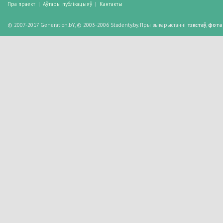
Пра праект
|
Аўтары публікацыяў
|
Кантакты
© 2007-2017 Generation.bY, © 2003-2006 Studenty.by. Пры выкарыстанні
тэкстаў
,
фота