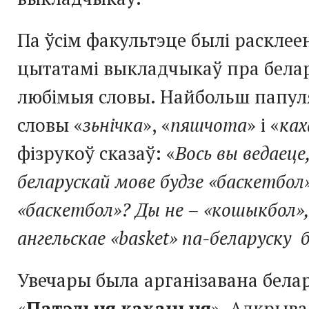
Па ўсім факультэце былі расклее
цытатамі выкладчыкаў пра белар
любімыя словы. Найбольш папул
словы «
зьнічка
», «
пяшчота
» і «
ках
фізрукоў сказаў: «
Вось вы ведаеце,
беларускай мове будзе «баскетбол
«баскетбол»? Ды не – «кошыкбол»
ангельскае «basket» па-беларуску 
Увечары была арганізавана бела
«
Патэльня каханьня
». Адкрыва