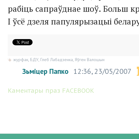
рабіць сапраўднае шоў. Больш к
І ўсё дзеля папулярызацыі белар
журфак
,
БДУ
,
Глеб Лабадзенка
,
Яўген Валошын
Зьміцер Папко
12:36, 23/05/2007
Каментары праз FACEBOOK