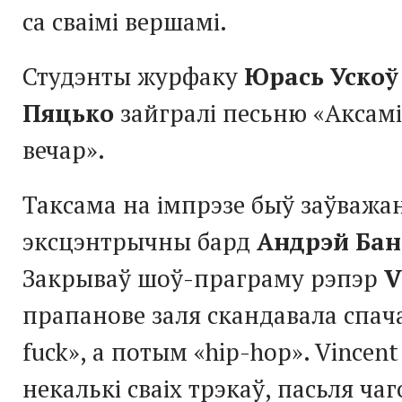
са сваімі вершамі.
Студэнты журфаку
Юрась Ускоў
Пяцько
зайгралі песьню «Аксамі
вечар».
Таксама на імпрэзе быў заўважа
эксцэнтрычны бард
Андрэй Бан
Закрываў шоў-праграму рэпэр
V
прапанове заля скандавала спача
fuck», а потым «hip-hop». Vincen
некалькі сваіх трэкаў, пасьля чаг