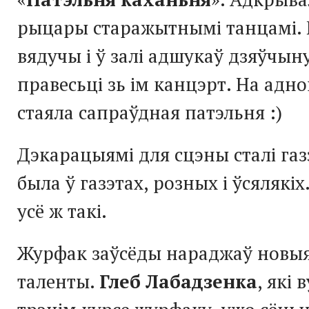
рыцары старажытнымі танцамі.
вядучы і ў залі адшукаў дзяўчыну
правесьці зь ім канцэрт. На адно
стаяла сапраўдная патэльня :)
Дэкарацыямі для сцэны сталі газ
была ў газэтах, розных і ўсялякіх
усё ж такі.
Журфак заўсёды нараджаў новы
таленты.
Глеб Лабадзенка
, які