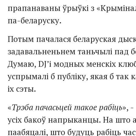
прапанаваны ўрыўкі з «Крыміна
па-беларуску.
Потым пачалася беларуская дыск
задавальненьнем таньчылі пад бе
Думаю, DJ’і модных менскіх клюб
успрымалі б публіку, якая б так 
іх сэты.
«
Трэба пачасьцей такое рабіць
», 
усіх бакоў напрыканцы. На што 
паабяцалі, што будуць рабіць ча