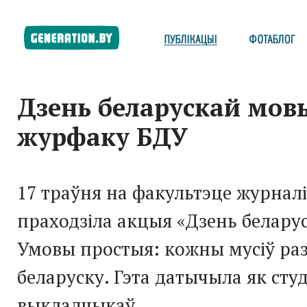
Дзень беларускай мов
журфаку БДУ
17 траўня на факультэце журнал
праходзіла акцыя «Дзень белару
Умовы простыя: кожны мусіў ра
беларуску. Гэта датычыла як студ
выкладчыкаў.