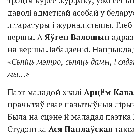
трэцім курсе журфаку, ужо сёнь
даволі адметнай асобай у белару
літаратуры і журналістыцы. Глеб
вершы. А
Яўген Валошын
адразу
на вершы Лабадзенкі. Напрыклад
«
Сьпіць мэтро, сьпяць дамы, і сяд
мы…
»
Паэт маладой хвалі
Арцём Кава
прачытаў свае пазытыўныя ліры
Была на сцэне й маладая паэтка
Студэнтка
Ася Паплаўская
такс