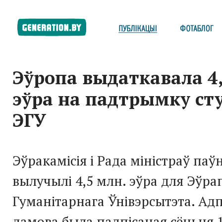
Эўропа выдаткавала 4,
эўра на падтрымку ст
ЭГУ
Эўракамісія і Рада міністраў па
вылучылі 4,5 млн. эўра для Эўра
Гуманітарнага Ўнівэрсытэта. Ад
дамова была падпісаная сёньня 