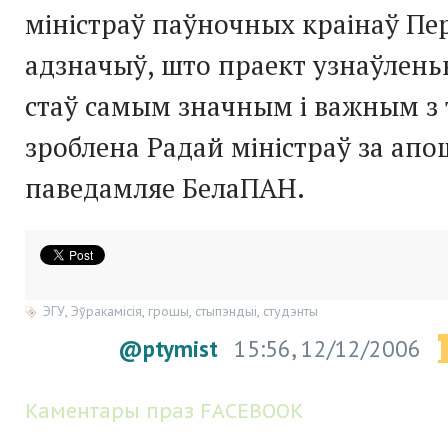
міністраў паўночных краінаў Пе
адзначыў, што праект узнаўленьн
стаў самым значным і важным з 
зроблена Радай міністраў за апо
паведамляе БелаПАН.
ЭГУ
,
Эўракамісія
,
грошы
,
стыпэндыі
,
студэнты
@ptymist
15:56, 12/12/2006
|
Каментары праз FACEBOOK