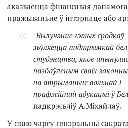
аказваецца фінансавая дапамога
пражываньне ў інтэрнаце або ар
"
Вылучэнне гэтых сродкаў
зьўляецца падтрымкай бел
студэнцтва, якое апынула
пазбаўленым сваіх законны
на атрыманьне вольнай і
прафэсійнай адукацыі ў Бел
падкрэсьліў А.Міхайлаў.
У сваю чаргу генэральны сакрат