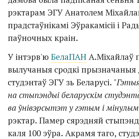
рэктарам ЭГУ Анатолем Міхайла
прадстаўнікамі Эўракамісіі і Рад
паўночных краін.
У інтэрв'ю
БелаПАН
А.Міхайлаў п
вылучаныя сродкі прызначаныя 
студэнтаў ЭГУ зь Беларусі. "
Гэтыя
на стыпэндыі беларускім студэн
ва ўнівэрсытэт у гэтым і мінулым
рэктар. Памер сярэдняй стыпэнд
каля 100 эўра. Акрамя таго, студ