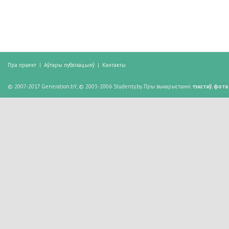
Пра праект
|
Аўтары публікацыяў
|
Кантакты
© 2007-2017 Generation.bY, © 2003-2006 Studenty.by. Пры выкарыстанні
тэкстаў
,
фота