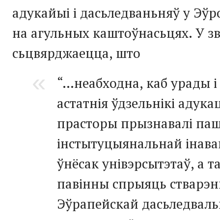
адукайыі і дасьледваньняў у Эўр
на агульных каштоўнасьцях. У з
сьцвярджаецца, што
“…неабходна, каб урады і
астатнія ўдзельнікі адук
прасторы прызнавалі па
інстытуцыянальнай інава
ўнёсак унівэрсытэтаў, а т
павінны спрыяць стварэ
Эўрапейскай дасьледвал