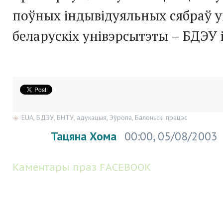
поўных індывідуяльных сябраў у
беларускіх унівэрсытэты – БДЭУ 
EUA
,
БДЭУ
,
БНТУ
,
адукацыя
,
Эўропа
,
Балоньскі працэс
Тацяна Хома
00:00, 05/08/2003
Каментары праз FACEBOOK