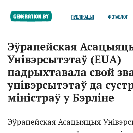
Эўрапейская Асацыяц
Унівэрсытэтаў (EUA)
падрыхтавала свой зва
унівэрсытэтаў да суст
міністраў у Бэрліне
Эўрапейская Асацыяцыя Унівэрс