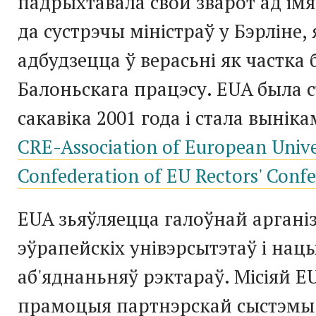
падрыхтавала свой зварот ад імя
да сустрэчы міністраў у Бэрліне, 
адбудзецца ў верасьні як частка 
Балоньскага працэсу. EUA была 
сакавіка 2001 года і стала вынік
CRE-Association of European Unive
Confederation of EU Rectors' Conf
EUA зьяўляецца галоўнай аргані
эўрапейскіх унівэрсытэтаў і на
аб'яднаньняў рэктараў. Місіяй E
прамоцыя партнэрскай сыстэм