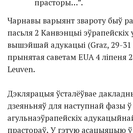
прасторы…”.
Чарнавы варыянт звароту быў р
пасьля 2 Канвэнцыі эўрапейскіх 
вышэйшай адукацыі (Graz, 29-31 
прынятая саветам EUA 4 ліпеня 2
Leuven.
Дэклярацыя ўсталёўвае дакладн
дзеяньняў для наступнай фазы ў 
агульнаэўрапейскіх адукацыйнай
прастораў. У гэтую асацыяцыю ў