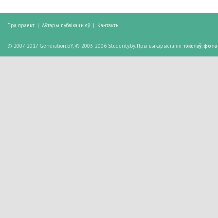
Пра праект
|
Аўтары публікацыяў
|
Кантакты
© 2007-2017 Generation.bY, © 2003-2006 Studenty.by. Пры выкарыстанні
тэкстаў
,
фота